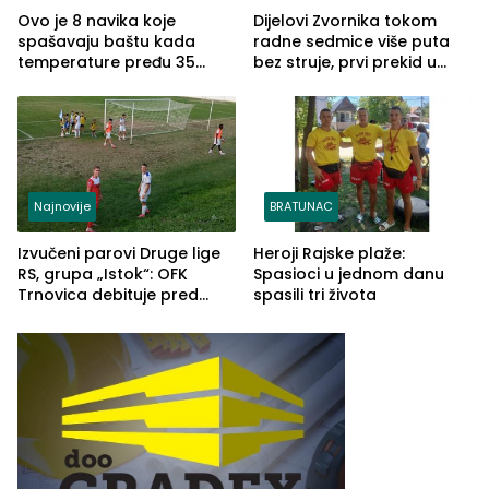
Ovo je 8 navika koje
Dijelovi Zvornika tokom
spašavaju baštu kada
radne sedmice više puta
temperature pređu 35
bez struje, prvi prekid u
stepeni
ponedjeljak
Najnovije
BRATUNAC
Izvučeni parovi Druge lige
Heroji Rajske plaže:
RS, grupa „Istok“: OFK
Spasioci u jednom danu
Trnovica debituje pred
spasili tri života
domaćim navijačima protiv
Drine HE