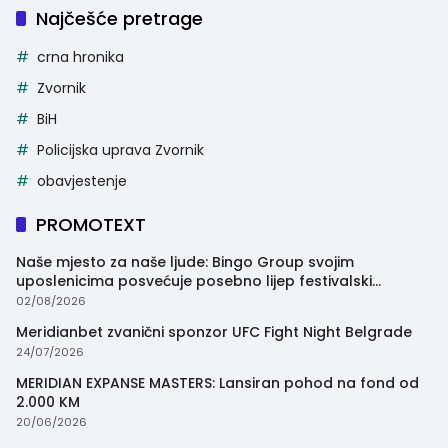
Najčešće pretrage
crna hronika
Zvornik
BiH
Policijska uprava Zvornik
obavjestenje
PROMOTEXT
Naše mjesto za naše ljude: Bingo Group svojim
uposlenicima posvećuje posebno lijep festivalski
trenutak
02/08/2026
Meridianbet zvanični sponzor UFC Fight Night Belgrade
24/07/2026
MERIDIAN EXPANSE MASTERS: Lansiran pohod na fond od
2.000 KM
20/06/2026