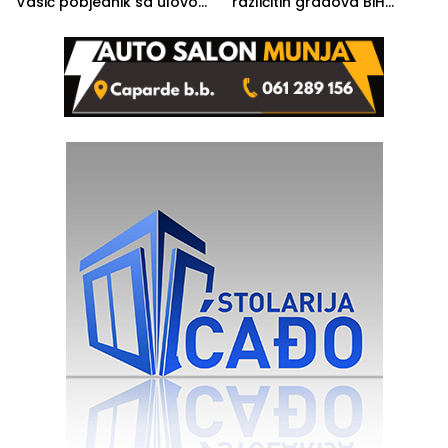
Vasić pobjednik sa ulovom
različitih gradova BiH
od 2.040 grama (FOTO)
izgovorilo sudbonosno da