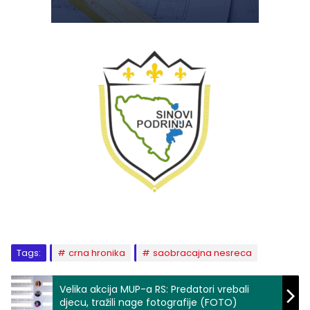
Tags:
crna hronika
saobracajna nesreca
Velika akcija MUP-a RS: Predatori vrebali
djecu, tražili nage fotografije (FOTO)