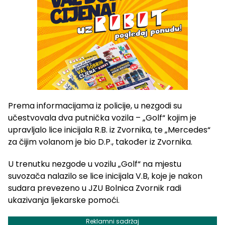
Prema informacijama iz policije, u nezgodi su
učestvovala dva putnička vozila – „Golf“ kojim je
upravljalo lice inicijala R.B. iz Zvornika, te „Mercedes“
za čijim volanom je bio D.P., također iz Zvornika.
U trenutku nezgode u vozilu „Golf“ na mjestu
suvozača nalazilo se lice inicijala V.B, koje je nakon
sudara prevezeno u JZU Bolnica Zvornik radi
ukazivanja ljekarske pomoći.
Reklamni sadržaj