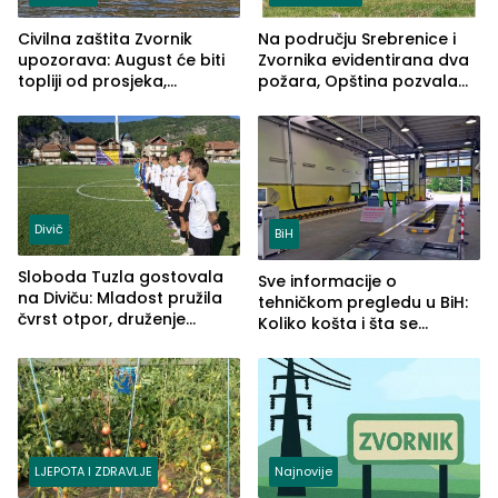
Civilna zaštita Zvornik
Na području Srebrenice i
upozorava: August će biti
Zvornika evidentirana dva
topliji od prosjeka,
požara, Opština pozvala
povećan rizik od požara i
na smirivanje tenzija
nestašice vode
Divič
BiH
Sloboda Tuzla gostovala
Sve informacije o
na Diviču: Mladost pružila
tehničkom pregledu u BiH:
čvrst otpor, druženje
Koliko košta i šta se
nastavljeno uz obalu
pregleda
jezera
LJEPOTA I ZDRAVLJE
Najnovije