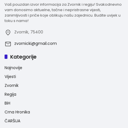
Vaš pouzdan izvor informacija za Zvornik i regiju! Svakodnevno
vam donosimo aktuelne, tačne i nepristrasne vijesti,
zanimljivosti i priče koje oblikuju našu zajednicu. Budite uvijek u
toku s nama!
Zvornik, 75400
zvornicki@gmail.com
Kategorije
Najnovije
Vijesti
Zvornik
Regija
BiH
Crna Hronika
ČARŠIJA