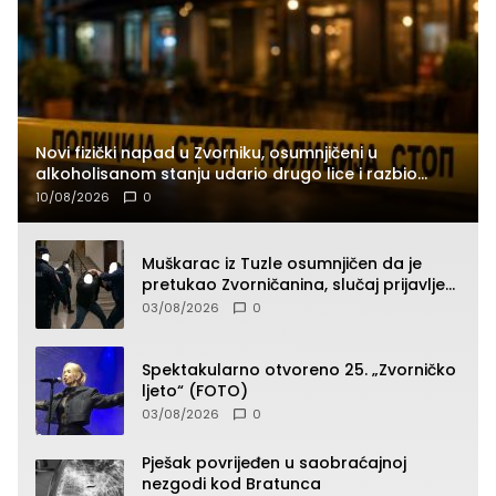
Novi fizički napad u Zvorniku, osumnjičeni u
alkoholisanom stanju udario drugo lice i razbio
telefon
10/08/2026
0
Muškarac iz Tuzle osumnjičen da je
pretukao Zvorničanina, slučaj prijavljen
tužilaštvu
03/08/2026
0
Spektakularno otvoreno 25. „Zvorničko
ljeto“ (FOTO)
03/08/2026
0
Pješak povrijeđen u saobraćajnoj
nezgodi kod Bratunca