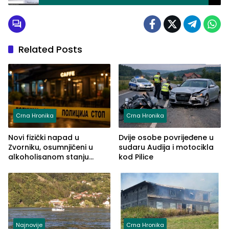
Related Posts
Crna Hronika
Crna Hronika
Novi fizički napad u
Dvije osobe povrijeđene u
Zvorniku, osumnjičeni u
sudaru Audija i motocikla
alkoholisanom stanju
kod Pilice
udario drugo lice i razbio
telefon
Najnovije
Crna Hronika