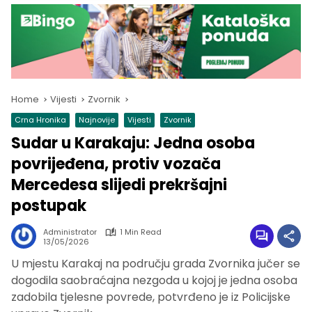
Home
Vijesti
Zvornik
Crna Hronika
Najnovije
Vijesti
Zvornik
Sudar u Karakaju: Jedna osoba
povrijeđena, protiv vozača
Mercedesa slijedi prekršajni
postupak
Administrator
1 Min Read
13/05/2026
U mjestu Karakaj na području grada Zvornika jučer se
dogodila saobraćajna nezgoda u kojoj je jedna osoba
zadobila tjelesne povrede, potvrđeno je iz Policijske