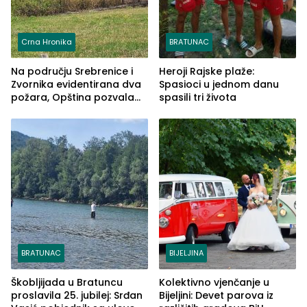
Crna Hronika
BRATUNAC
Na području Srebrenice i
Heroji Rajske plaže:
Zvornika evidentirana dva
Spasioci u jednom danu
požara, Opština pozvala
spasili tri života
na smirivanje tenzija
BRATUNAC
BIJELJINA
Škobljijada u Bratuncu
Kolektivno vjenčanje u
proslavila 25. jubilej: Srđan
Bijeljini: Devet parova iz