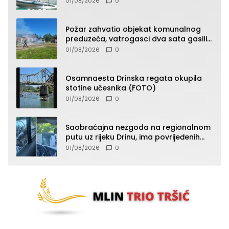
01/08/2026
0
Požar zahvatio objekat komunalnog
preduzeća, vatrogasci dva sata gasili
vatru (FOTO)
01/08/2026
0
Osamnaesta Drinska regata okupila
stotine učesnika (FOTO)
01/08/2026
0
Saobraćajna nezgoda na regionalnom
putu uz rijeku Drinu, ima povrijeđenih
lica (FOTO)
01/08/2026
0