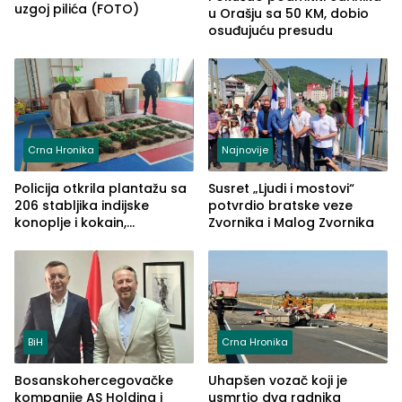
uzgoj pilića (FOTO)
u Orašju sa 50 KM, dobio
osuđujuću presudu
Crna Hronika
Najnovije
Policija otkrila plantažu sa
Susret „Ljudi i mostovi“
206 stabljika indijske
potvrdio bratske veze
konoplje i kokain,
Zvornika i Malog Zvornika
uhapšena jedna osoba
(FOTO)
BiH
Crna Hronika
Bosanskohercegovačke
Uhapšen vozač koji je
kompanije AS Holding i
usmrtio dva radnika