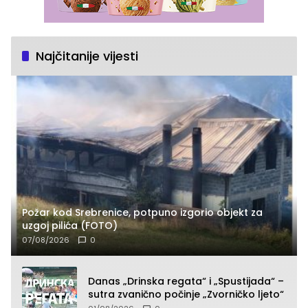
Najčitanije vijesti
Požar kod Srebrenice, potpuno izgorio objekt za
uzgoj pilića (FOTO)
07/08/2026
0
Danas „Drinska regata“ i „Spustijada“ –
sutra zvanično počinje „Zvorničko ljeto“