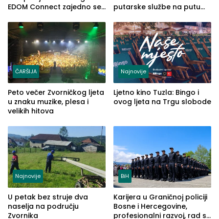
EDOM Connect zajedno se
putarske službe na putu
šire na tržište Maroka
od Loznice prema Šapcu
(FOTO)
ČARŠIJA
Najnovije
Peto večer Zvorničkog ljeta
Ljetno kino Tuzla: Bingo i
u znaku muzike, plesa i
ovog ljeta na Trgu slobode
velikih hitova
Najnovije
BiH
U petak bez struje dva
Karijera u Graničnoj policiji
naselja na području
Bosne i Hercegovine,
Zvornika
profesionalni razvoj, rad sa