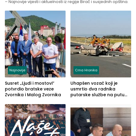
– Najnovije vijesti i aktuelnosti iz regije Birač i susjednih opština.
Najnovije
Crna Hronika
Susret „Ljudi i mostovi“
Uhapšen vozač koji je
potvrdio bratske veze
usmrtio dva radnika
Zvornika i Malog Zvornika
putarske službe na putu
od Loznice prema Šapcu
(FOTO)