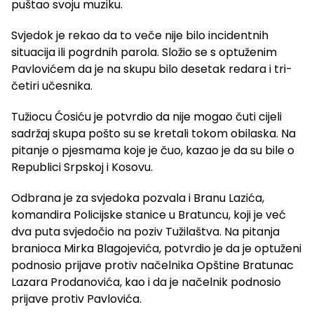
puštao svoju muziku.
Svjedok je rekao da to veče nije bilo incidentnih
situacija ili pogrdnih parola. Složio se s optuženim
Pavlovićem da je na skupu bilo desetak redara i tri-
četiri učesnika.
Tužiocu Ćosiću je potvrdio da nije mogao čuti cijeli
sadržaj skupa pošto su se kretali tokom obilaska. Na
pitanje o pjesmama koje je čuo, kazao je da su bile o
Republici Srpskoj i Kosovu.
Odbrana je za svjedoka pozvala i Branu Lazića,
komandira Policijske stanice u Bratuncu, koji je već
dva puta svjedočio na poziv Tužilaštva. Na pitanja
branioca Mirka Blagojevića, potvrdio je da je optuženi
podnosio prijave protiv načelnika Opštine Bratunac
Lazara Prodanovića, kao i da je načelnik podnosio
prijave protiv Pavlovića.