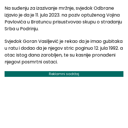
Na suđenju za izazivanje mržnje, svjedok Odbrane
izjavio je da je 11. jula 2023. na poziv optuženog Vojina
Pavlovića u Bratuncu prisustvovao skupu o stradanju
Srba u Podrinju.
Svjedok Goran Vasiljević je rekao da je imao gubitaka
u ratu i dodao da je njegov stric poginuo 12. jula 1992. a
otac istog dana zarobljen, te su kasnije pronađeni
njegovi posmrtni ostaci.
Reklamni sadržaj