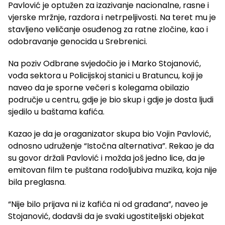
Pavlović je optužen za izazivanje nacionalne, rasne i
vjerske mržnje, razdora i netrpeljivosti. Na teret mu je
stavljeno veličanje osuđenog za ratne zločine, kao i
odobravanje genocida u Srebrenici.
Na poziv Odbrane svjedočio je i Marko Stojanović,
vođa sektora u Policijskoj stanici u Bratuncu, koji je
naveo da je sporne večeri s kolegama obilazio
područje u centru, gdje je bio skup i gdje je dosta ljudi
sjedilo u baštama kafića.
Kazao je da je oraganizator skupa bio Vojin Pavlović,
odnosno udruženje “Istočna alternativa”. Rekao je da
su govor držali Pavlović i možda još jedno lice, da je
emitovan film te puštana rodoljubiva muzika, koja nije
bila preglasna.
“Nije bilo prijava ni iz kafića ni od građana”, naveo je
Stojanović, dodavši da je svaki ugostiteljski objekat