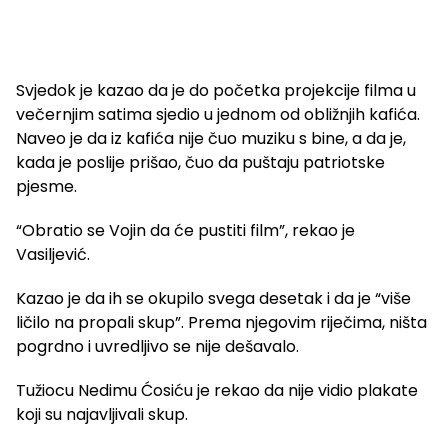
Svjedok je kazao da je do početka projekcije filma u
večernjim satima sjedio u jednom od obližnjih kafića.
Naveo je da iz kafića nije čuo muziku s bine, a da je,
kada je poslije prišao, čuo da puštaju patriotske
pjesme.
“Obratio se Vojin da će pustiti film”, rekao je
Vasiljević.
Kazao je da ih se okupilo svega desetak i da je “više
ličilo na propali skup”. Prema njegovim riječima, ništa
pogrdno i uvredljivo se nije dešavalo.
Tužiocu Nedimu Ćosiću je rekao da nije vidio plakate
koji su najavljivali skup.