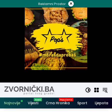
Skip
×
Reklamni Prostor
to
content
Najnovije
Vijesti
Crna Hronika
Sport
Ljepota i 