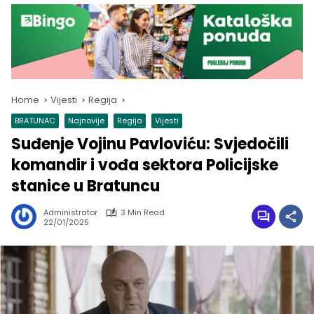
Home
Vijesti
Regija
BRATUNAC
Najnovije
Regija
Vijesti
Suđenje Vojinu Pavloviću: Svjedočili
komandir i vođa sektora Policijske
stanice u Bratuncu
Administrator
3 Min Read
22/01/2025