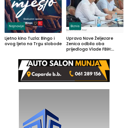
Najnovije
Biznis
Ljetno kino Tuzla: Bingo i
Uprava Nove Željezare
ovog ljeta na Trgu slobode
Zenica odbila oba
prijedloga Vlade FBiH:
Ustrajni da je stečaj jedino
rješenje