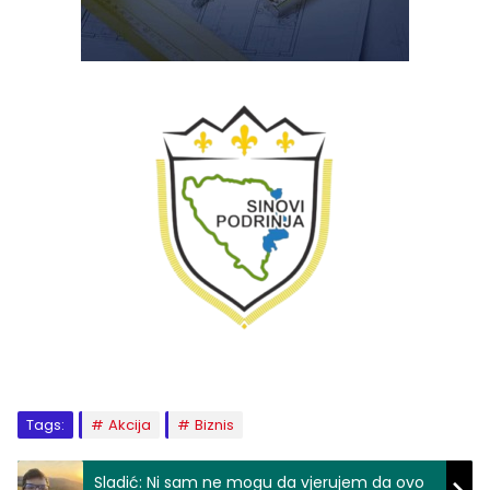
Tags:
Akcija
Biznis
Sladić: Ni sam ne mogu da vjerujem da ovo