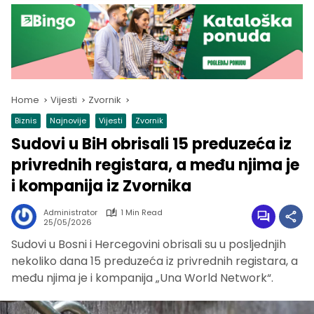
Home
Vijesti
Zvornik
Biznis
Najnovije
Vijesti
Zvornik
Sudovi u BiH obrisali 15 preduzeća iz
privrednih registara, a među njima je
i kompanija iz Zvornika
Administrator
1 Min Read
25/05/2026
Sudovi u Bosni i Hercegovini obrisali su u posljednjih
nekoliko dana 15 preduzeća iz privrednih registara, a
među njima je i kompanija „Una World Network“.