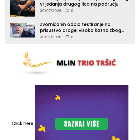
vrijeđanja drugog lica na području
Zvornika
30/07/2026
0
Zvorničanin odbio testiranje na
prisustvo droge, visoka kazna zbog
kršenja Zakona o osnovama
30/07/2026
0
bezbjednosti saobraćaja
Click here