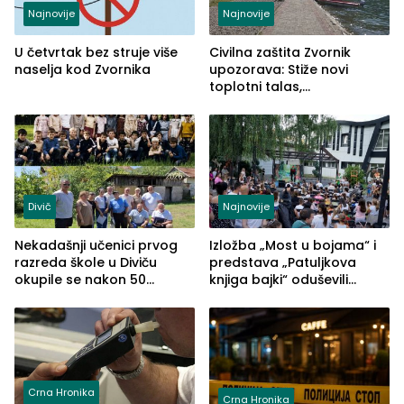
Najnovije
Najnovije
U četvrtak bez struje više
Civilna zaštita Zvornik
naselja kod Zvornika
upozorava: Stiže novi
toplotni talas,
temperature do 41 stepen
Divič
Najnovije
Nekadašnji učenici prvog
Izložba „Most u bojama“ i
razreda škole u Diviču
predstava „Patuljkova
okupile se nakon 50
knjiga bajki“ oduševili
godina, a učitelj Mustafa
posjetioce
Pašić im održao čas
(FOTO)
Crna Hronika
Crna Hronika