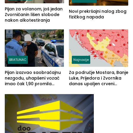
Pijan za volanom, još jedan
Novi prekršajni nalog zbog
Zvorničanin lišen slobode
fizičkog napada
nakon alkotestiranja
BRATUNAC
Najnovije
Pijan izazvao saobraćajnu
Za područje Mostara, Banje
nezgodu, uhapšeni vozač
Luke, Prijedora i Zvornika
imao čak 1,90 promila
danas upaljen crveni
alkohola u krvi
meteoalarm