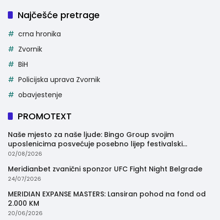
Najčešće pretrage
crna hronika
Zvornik
BiH
Policijska uprava Zvornik
obavjestenje
PROMOTEXT
Naše mjesto za naše ljude: Bingo Group svojim
uposlenicima posvećuje posebno lijep festivalski
trenutak
02/08/2026
Meridianbet zvanični sponzor UFC Fight Night Belgrade
24/07/2026
MERIDIAN EXPANSE MASTERS: Lansiran pohod na fond od
2.000 KM
20/06/2026