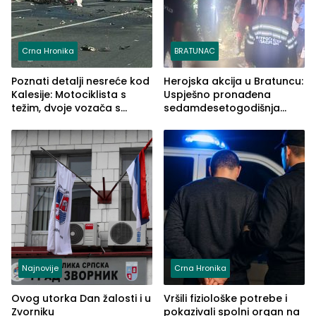
Crna Hronika
BRATUNAC
Poznati detalji nesreće kod
Herojska akcija u Bratuncu:
Kalesije: Motociklista s
Uspješno pronađena
težim, dvoje vozača s
sedamdesetogodišnja
lakšim povredama
Ivanka Lazić, rodom iz
Kravice.
Najnovije
Crna Hronika
Ovog utorka Dan žalosti i u
Vršili fiziološke potrebe i
Zvorniku
pokazivali spolni organ na