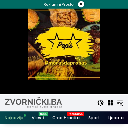
Skip
×
Reklamni Prostor
to
content
Najnovije
Vijesti
Crna Hronika
Sport
Ljepota i 