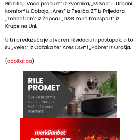
Ribnika, „Voće produkt“ iz Zvornika, „Milsan“ i „Urbani
komfor“ iz Doboja, „Ares“ iz Teslića, ZT iz Prijedora,
„Tehnofrom“ iz Žepča i „D&B Zorić transport” iz
Krupe na Uni.
U tri preduzeća je otvoren likvidacioni postupak, a to
su „Velet“ iz Odžaka te“ Ares DGI“ i „Pobre“ iz Orašja.
(
capital.ba
)