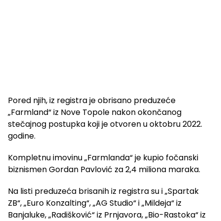
Pored njih, iz registra je obrisano preduzeće
„Farmland“ iz Nove Topole nakon okončanog
stečajnog postupka koji je otvoren u oktobru 2022.
godine.
Kompletnu imovinu „Farmlanda“ je kupio fočanski
biznismen Gordan Pavlović za 2,4 miliona maraka.
Na listi preduzeća brisanih iz registra su i „Spartak
ZB“, „Euro Konzalting“, „AG Studio“ i „Mildeja“ iz
Banjaluke, „Radišković“ iz Prnjavora, „Bio-Rastoka“ iz