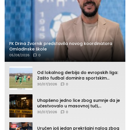
FK Drina Zvornik predstavila novog koordinatora
Omladinske škole
05/08/2026
0
Od lokalnog derbija do evropskih liga:
Zašto fudbal dominira sportskim
klađenjem
30/07/2026
0
Uhapšeno jedno lice zbog sumnje da je
učestvovalo u masovnoj tuči,
maloljetnik zadobio povrede
30/07/2026
0
Uručen još jedan prekršajni nalog zbog