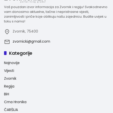
Vaš pouzdan izvor informacija za Zvornik i regiju! Svakodnevno
vam donosimo aktuelne, tačne i nepristrasne vijesti,
zanimljivosti i priče koje oblikuju našu zajednicu. Budite uvijek u
toku s nama!
Zvornik, 75400
zvornicki@gmail.com
Kategorije
Najnovije
Vijesti
Zvornik
Regija
BiH
Crna Hronika
ČARŠIJA