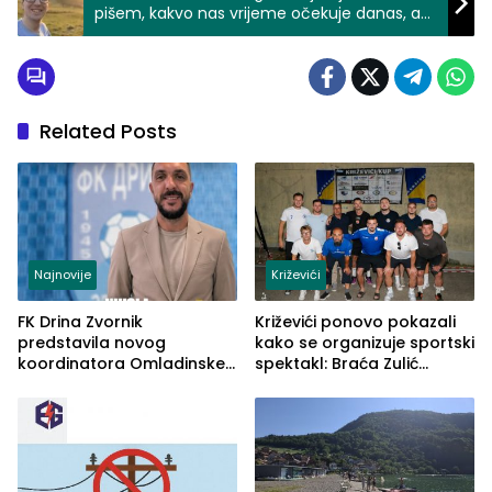
pišem, kakvo nas vrijeme očekuje danas, a
kakvo za Bajram
Related Posts
Najnovije
Križevići
FK Drina Zvornik
Križevići ponovo pokazali
predstavila novog
kako se organizuje sportski
koordinatora Omladinske
spektakl: Braća Zulić
škole
osvojila Križevići kup 2026