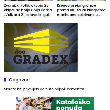
Zvornički kotlić okupio 25
Krenuo preko granice
ekipa: Najbolja riblja čorba
prema BiH sa 20 kilograma
„Velizara 2“, a lovački gulaš
marihuane sakrivene u
„Red i Zaprska“ (FOTO)
automobilu
Odgovori
Morate biti
prijavljeni
da biste objavili komentar.