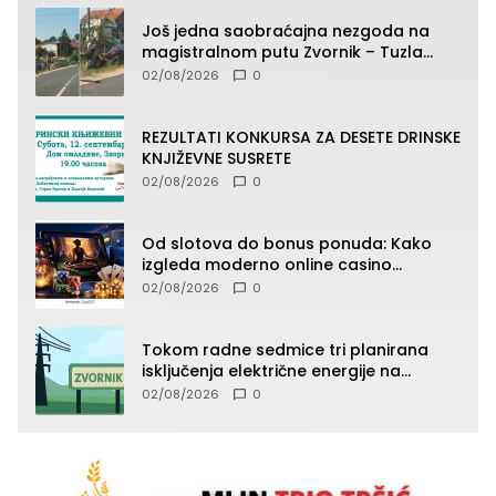
Još jedna saobraćajna nezgoda na
magistralnom putu Zvornik – Tuzla
(FOTO)
02/08/2026
0
REZULTATI KONKURSA ZA DESETE DRINSKE
KNJIŽEVNE SUSRETE
02/08/2026
0
Od slotova do bonus ponuda: Kako
izgleda moderno online casino
iskustvo
02/08/2026
0
Tokom radne sedmice tri planirana
isključenja električne energije na
području TJ Zvornik
02/08/2026
0