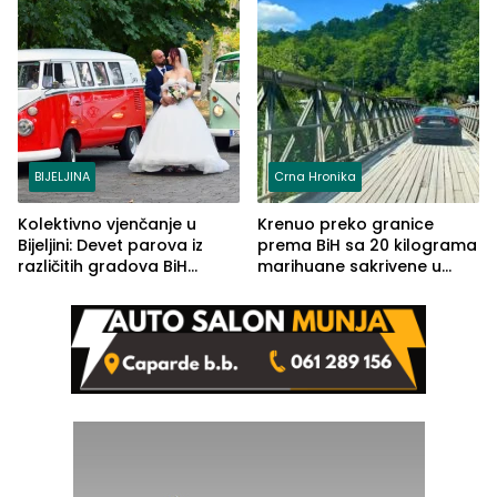
BIJELJINA
Crna Hronika
Kolektivno vjenčanje u
Krenuo preko granice
Bijeljini: Devet parova iz
prema BiH sa 20 kilograma
različitih gradova BiH
marihuane sakrivene u
izgovorilo sudbonosno da
automobilu