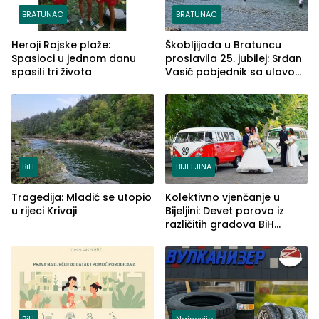
BRATUNAC
BRATUNAC
Heroji Rajske plaže:
Škobljijada u Bratuncu
Spasioci u jednom danu
proslavila 25. jubilej: Srđan
spasili tri života
Vasić pobjednik sa ulovom
od 2.040 grama (FOTO)
BiH
BIJELJINA
Tragedija: Mladić se utopio
Kolektivno vjenčanje u
u rijeci Krivaji
Bijeljini: Devet parova iz
različitih gradova BiH
izgovorilo sudbonosno da
BiH
Najnovije