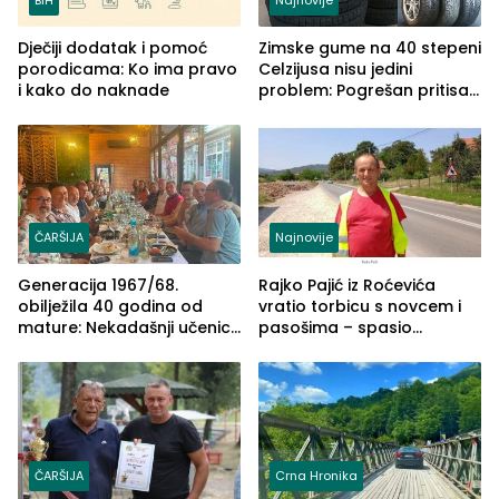
Dječiji dodatak i pomoć
Zimske gume na 40 stepeni
porodicama: Ko ima pravo
Celzijusa nisu jedini
i kako do naknade
problem: Pogrešan pritisak
može biti mnogo opasniji
ČARŠIJA
Najnovije
Generacija 1967/68.
Rajko Pajić iz Roćevića
obilježila 40 godina od
vratio torbicu s novcem i
mature: Nekadašnji učenici
pasošima – spasio
TŠC-a okupili se u Zvorniku
porodično ljetovanje u
(FOTO)
Grčkoj
ČARŠIJA
Crna Hronika