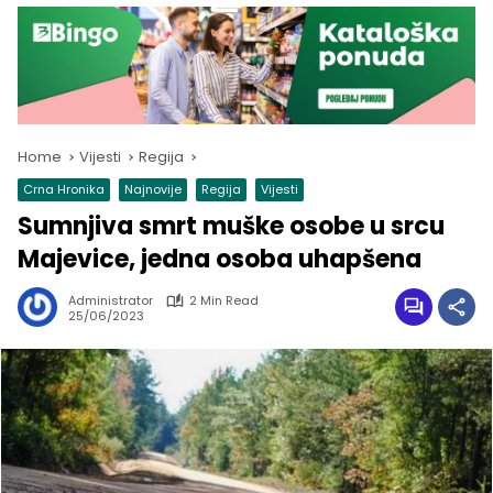
Home
Vijesti
Regija
Crna Hronika
Najnovije
Regija
Vijesti
Sumnjiva smrt muške osobe u srcu
Majevice, jedna osoba uhapšena
Administrator
2 Min Read
25/06/2023