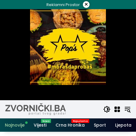
Skip
×
Reklamni Prostor
to
content
Najnovije
Vijesti
Crna Hronika
Sport
Ljepota i 