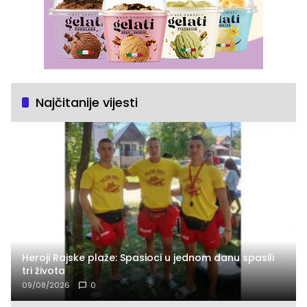
Najčitanije vijesti
Heroji Rajske plaže: Spasioci u jednom danu spasili
tri života
09/08/2026
0