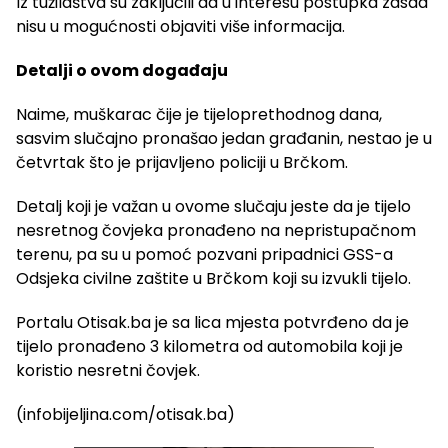
Iz tužilaštva su zaključili da u interesu postupka zasad
nisu u mogućnosti objaviti više informacija.
Detalji o ovom događaju
Naime, muškarac čije je tijeloprethodnog dana,
sasvim slučajno pronašao jedan građanin, nestao je u
četvrtak što je prijavljeno policiji u Brčkom.
Detalj koji je važan u ovome slučaju jeste da je tijelo
nesretnog čovjeka pronađeno na nepristupačnom
terenu, pa su u pomoć pozvani pripadnici GSS-a
Odsjeka civilne zaštite u Brčkom koji su izvukli tijelo.
Portalu Otisak.ba je sa lica mjesta potvrđeno da je
tijelo pronađeno 3 kilometra od automobila koji je
koristio nesretni čovjek.
(infobijeljina.com/otisak.ba)