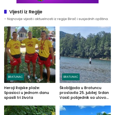
Vijesti iz Regije
– Najnovije vijesti i aktuelnosti iz regije Birač i susjednih opština.
BRATUNAC
BRATUNAC
Heroji Rajske plaže:
Škobljijada u Bratuncu
Spasioci u jednom danu
proslavila 25. jubilej: Srđan
spasili tri života
Vasić pobjednik sa ulovom
od 2.040 grama (FOTO)