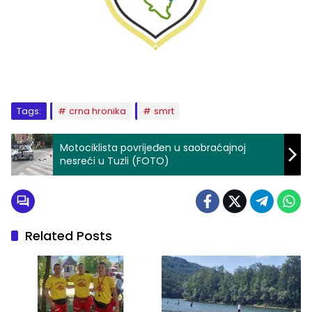
Tags:
crna hronika
smrt
Motociklista povrijeđen u saobraćajnoj
nesreći u Tuzli (FOTO)
Related Posts