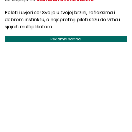
Poleti i uvjeri se! Sve je u tvojoj brzini, refleksima i
dobrom instinktu, a najspretniji piloti stižu do vrha i
sjajnih multiplikatora.
Reklamni sadržaj