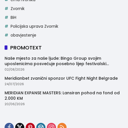
Zvornik
BiH
Policijska uprava Zvornik
obavjestenje
PROMOTEXT
Naše mjesto za naše ljude: Bingo Group svojim
uposlenicima posvećuje posebno lijep festivalski
trenutak
02/08/2026
Meridianbet zvanični sponzor UFC Fight Night Belgrade
24/07/2026
MERIDIAN EXPANSE MASTERS: Lansiran pohod na fond od
2.000 KM
20/06/2026