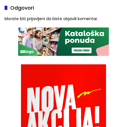
Odgovori
Morate biti
prijavljeni
da biste objavili komentar.