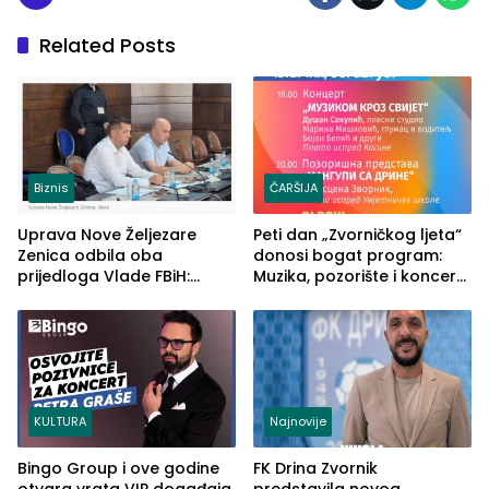
Related Posts
Biznis
ČARŠIJA
Uprava Nove Željezare
Peti dan „Zvorničkog ljeta“
Zenica odbila oba
donosi bogat program:
prijedloga Vlade FBiH:
Muzika, pozorište i koncert
Ustrajni da je stečaj jedino
Stoje
rješenje
KULTURA
Najnovije
Bingo Group i ove godine
FK Drina Zvornik
otvara vrata VIP događaja
predstavila novog