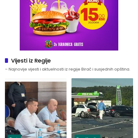
Vijesti iz Regije
– Najnovije vijesti i aktuelnosti iz regije Birač i susjednih opština.