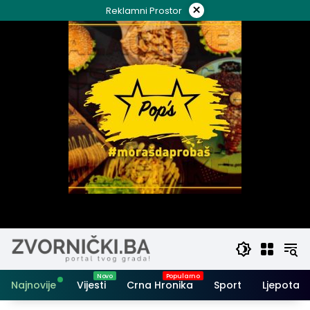
Skip
×
Reklamni Prostor
to
content
Najnovije
Vijesti
Crna Hronika
Sport
Ljepota i 