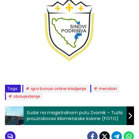
Tags:
igra bonusi online kladjenje
meridian
obavjestenje
Sudar na magistralnom putu Zvornik – Tuzla
prouzrokovao kilometarske kolone (FOTO)