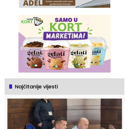
Najčitanije vijesti