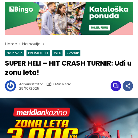
Home
Najnovije
Najnovije
PROMOTEXT
WEB
Zvornik
SUPER HELI – HIT CRASH TURNIR: Uđi u
zonu leta!
Administrator
1 Min Read
25/10/2025