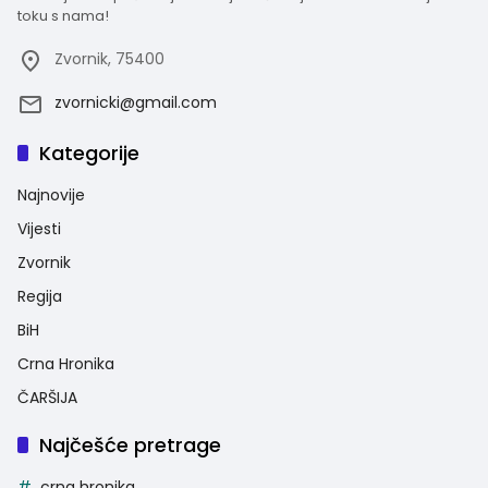
toku s nama!
Zvornik, 75400
zvornicki@gmail.com
Kategorije
Najnovije
Vijesti
Zvornik
Regija
BiH
Crna Hronika
ČARŠIJA
Najčešće pretrage
crna hronika