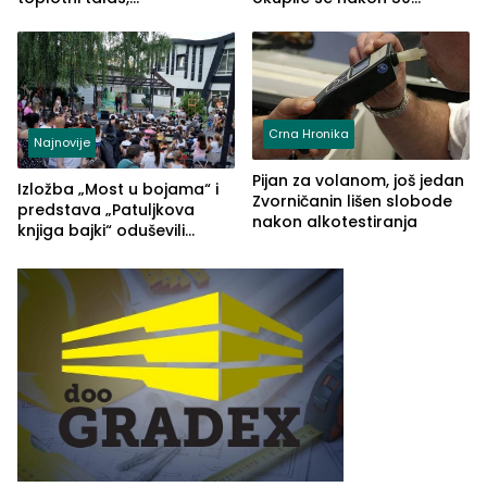
temperature do 41 stepen
godina, a učitelj Mustafa
Pašić im održao čas
(FOTO)
Crna Hronika
Najnovije
Pijan za volanom, još jedan
Izložba „Most u bojama“ i
Zvorničanin lišen slobode
predstava „Patuljkova
nakon alkotestiranja
knjiga bajki“ oduševili
posjetioce