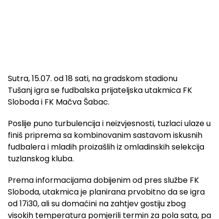
Sutra, 15.07. od 18 sati, na gradskom stadionu
Tušanj igra se fudbalska prijateljska utakmica FK
Sloboda i FK Mačva Šabac.
Poslije puno turbulencija i neizvjesnosti, tuzlaci ulaze u
finiš priprema sa kombinovanim sastavom iskusnih
fudbalera i mladih proizašlih iz omladinskih selekcija
tuzlanskog kluba.
Prema informacijama dobijenim od pres službe FK
Sloboda, utakmica je planirana prvobitno da se igra
od 17i30, ali su domaćini na zahtjev gostiju zbog
visokih temperatura pomjerili termin za pola sata, pa