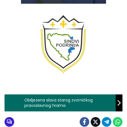
Obiljezena slava starog zvorničkog
pravoslavnog hrama