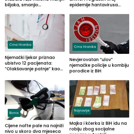
biljaka, smanjio
epidemije hantavirusa
temperaturu do 3°C i
povezane sa kruzerom
poboljšao vazduh
Crna Hronika
Crna Hronika
Njemački ljekar priznao
Nevjerovatan “ulov”
ubistvo 12 pacijenata:
njemačke policije u kombiju
“Olakšavanje patnje” kao
porodice iz BiH
izgovor
Najnovije
Biznis
Majka i kćerka iz BiH idu na
Cijene nafte pale na najniži
robiju zbog socijalne
nivo u skoro dva mjeseca