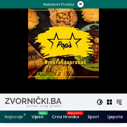
Skip
×
Reklamni Prostor
to
content
Najnovije
Vijesti
Crna Hronika
Sport
Ljepota i 