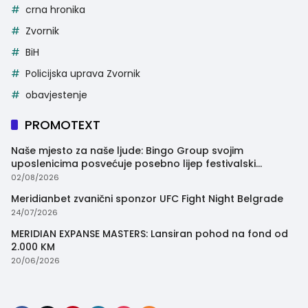
crna hronika
Zvornik
BiH
Policijska uprava Zvornik
obavjestenje
PROMOTEXT
Naše mjesto za naše ljude: Bingo Group svojim
uposlenicima posvećuje posebno lijep festivalski
trenutak
02/08/2026
Meridianbet zvanični sponzor UFC Fight Night Belgrade
24/07/2026
MERIDIAN EXPANSE MASTERS: Lansiran pohod na fond od
2.000 KM
20/06/2026