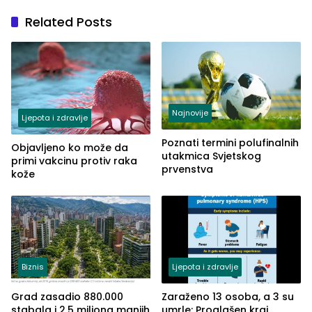
Related Posts
Najnovije
Ljepota i zdravlje
Poznati termini polufinalnih
Objavljeno ko može da
utakmica Svjetskog
primi vakcinu protiv raka
prvenstva
kože
Biznis
Ljepota i zdravlje
Grad zasadio 880.000
Zaraženo 13 osoba, a 3 su
stabala i 2,5 miliona manjih
umrle: Proglašen kraj