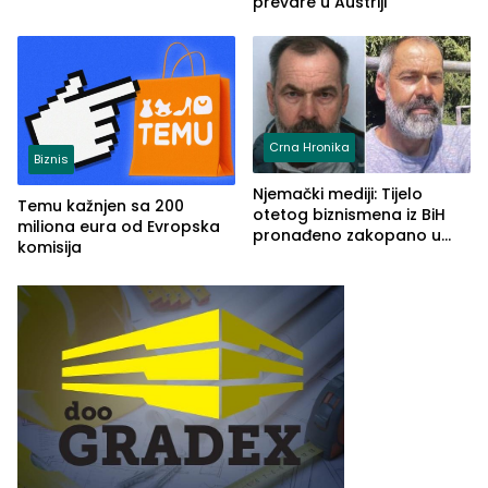
prevare u Austriji
Crna Hronika
Biznis
Njemački mediji: Tijelo
Temu kažnjen sa 200
otetog biznismena iz BiH
miliona eura od Evropska
pronađeno zakopano u
komisija
šumi