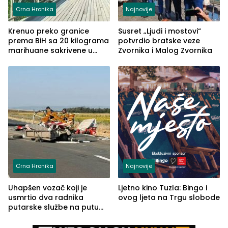
Crna Hronika
Najnovije
Krenuo preko granice
Susret „Ljudi i mostovi“
prema BiH sa 20 kilograma
potvrdio bratske veze
marihuane sakrivene u
Zvornika i Malog Zvornika
automobilu
Crna Hronika
Najnovije
Uhapšen vozač koji je
Ljetno kino Tuzla: Bingo i
usmrtio dva radnika
ovog ljeta na Trgu slobode
putarske službe na putu
od Loznice prema Šapcu
(FOTO)