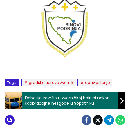
Tags:
gradska uprava zvornik
obavjestenje
Dobojlija završio u zvorničkoj bolnici nakon
saobraćajne nezgode u Sopotniku