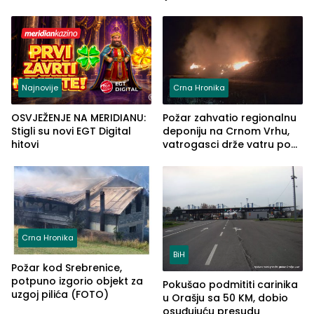
automobilu
grupe zatvara program
ove godine
Najnovije
Crna Hronika
OSVJEŽENJE NA MERIDIANU:
Požar zahvatio regionalnu
Stigli su novi EGT Digital
deponiju na Crnom Vrhu,
hitovi
vatrogasci drže vatru pod
kontrolom (FOTO)
Crna Hronika
BiH
Požar kod Srebrenice,
potpuno izgorio objekt za
Pokušao podmititi carinika
uzgoj pilića (FOTO)
u Orašju sa 50 KM, dobio
osuđujuću presudu