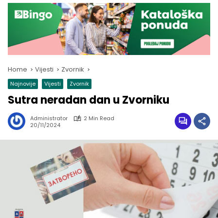
Home
Vijesti
Zvornik
Najnovije
Vijesti
Zvornik
Sutra neradan dan u Zvorniku
Administrator
2 Min Read
20/11/2024