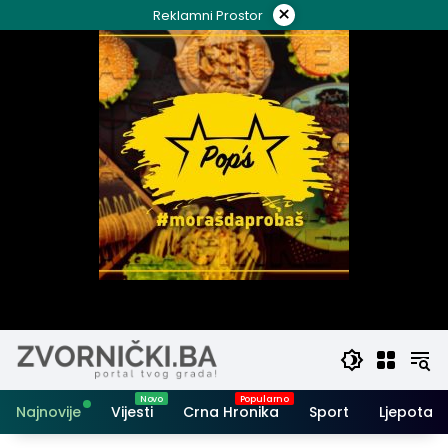
Skip
×
Reklamni Prostor
to
content
Najnovije
Vijesti
Crna Hronika
Sport
Ljepota i 