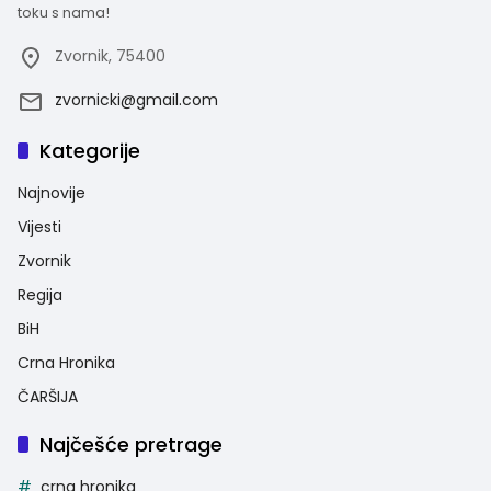
toku s nama!
Zvornik, 75400
zvornicki@gmail.com
Kategorije
Najnovije
Vijesti
Zvornik
Regija
BiH
Crna Hronika
ČARŠIJA
Najčešće pretrage
crna hronika