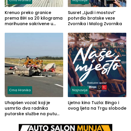
Crna Hronika
Najnovije
Krenuo preko granice
Susret „Ljudi i mostovi“
prema BiH sa 20 kilograma
potvrdio bratske veze
marihuane sakrivene u
Zvornika i Malog Zvornika
automobilu
Crna Hronika
Najnovije
Uhapšen vozač koji je
Ljetno kino Tuzla: Bingo i
usmrtio dva radnika
ovog ljeta na Trgu slobode
putarske službe na putu
od Loznice prema Šapcu
(FOTO)