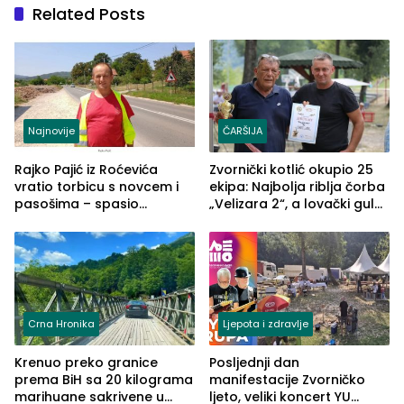
Related Posts
Najnovije
ČARŠIJA
Rajko Pajić iz Roćevića
Zvornički kotlić okupio 25
vratio torbicu s novcem i
ekipa: Najbolja riblja čorba
pasošima – spasio
„Velizara 2“, a lovački gulaš
porodično ljetovanje u
„Red i Zaprska“ (FOTO)
Grčkoj
Crna Hronika
Ljepota i zdravlje
Krenuo preko granice
Posljednji dan
prema BiH sa 20 kilograma
manifestacije Zvorničko
marihuane sakrivene u
ljeto, veliki koncert YU