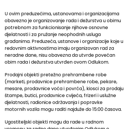
U ovim preduzećima, ustanovama i organizacijama
obavezno je organizovanje rada i dežurstva u obimu
potrebnom za funkcionisanje njihove osnovne
djelatnosti i za pružanje neophodnih usluga
građanima. Preduzeća, ustanove i organizacije koje u
redovnim aktivnostima imaju organizovan rad za
neradne dane, nisu obavezna da utvrde povećan
obim rada i dežurstva utvrđen ovom Odlukom.
Prodajni objekti pretežno prehrambene robe
(marketi, prodavnice prehrambene robe, pekare,
mesare, prodavnice voća i povrća), kiosci za prodaju
štampe, butici, prodavnice cvijeća, frizeri i uslužne
djelatnosti, radionice održavanja i popravke
motornih vozila mogu raditi najduže do 15:00 časova.
Ugostiteljski objekti mogu da rade u radnom
vremenu za radne dane utvrđenim Odlukom o