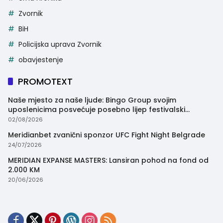
Zvornik
BiH
Policijska uprava Zvornik
obavjestenje
PROMOTEXT
Naše mjesto za naše ljude: Bingo Group svojim
uposlenicima posvećuje posebno lijep festivalski
trenutak
02/08/2026
Meridianbet zvanični sponzor UFC Fight Night Belgrade
24/07/2026
MERIDIAN EXPANSE MASTERS: Lansiran pohod na fond od
2.000 KM
20/06/2026