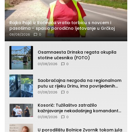
Rajko Pajić iz Roćevića vratio torbicu s novcem i
pasošima – spasio porodično ljetovanje u Grčkoj
08/08/2026
0
Osamnaesta Drinska regata okupila
stotine učesnika (FOTO)
01/08/2026
0
Saobraćajna nezgoda na regionalnom
putu uz rijeku Drinu, ima povrijeđenih
lica (FOTO)
01/08/2026
0
Kosorić: Tužilaštvo zatražilo
kažnjavanje nekadašnjeg komandanta
Vlaseničke brigade
01/08/2026
0
U porodilištu Bolnice Zvornik tokom jula