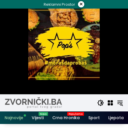
Skip
×
Reklamni Prostor
to
content
Najnovije
Vijesti
Crna Hronika
Sport
Ljepota i 