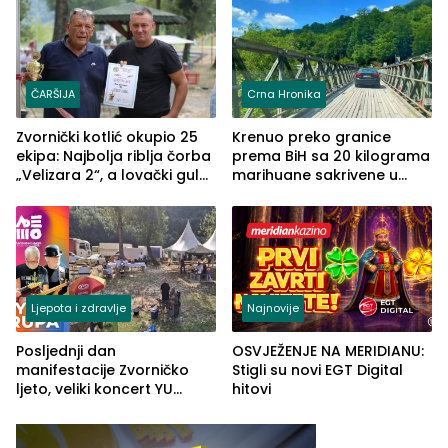
ČARŠIJA
Crna Hronika
Zvornički kotlić okupio 25
Krenuo preko granice
ekipa: Najbolja riblja čorba
prema BiH sa 20 kilograma
„Velizara 2“, a lovački gulaš
marihuane sakrivene u
„Red i Zaprska“ (FOTO)
automobilu
Ljepota i zdravlje
Najnovije
Posljednji dan
OSVJEŽENJE NA MERIDIANU:
manifestacije Zvorničko
Stigli su novi EGT Digital
ljeto, veliki koncert YU
hitovi
grupe zatvara program
ove godine