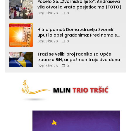
Počelo 25. „Zvorničko ljeto“: Andraševa
vila otvorila vrata posjetiocima (FOTO)
02/08/2026
0
Hitna pomoć Doma zdravlja Zvornik
uputila apel građanima: Pred nama su
temperature do 40°C, oprez zbog
02/08/2026
0
toplotnog udara
Traži se veliki broj radnika za Opće
izbore u BiH, angažman traje dva dana
02/08/2026
0