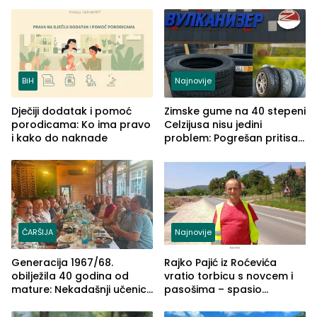
izgovorilo sudbonosno da
BiH
Najnovije
Dječiji dodatak i pomoć
Zimske gume na 40 stepeni
porodicama: Ko ima pravo
Celzijusa nisu jedini
i kako do naknade
problem: Pogrešan pritisak
može biti mnogo opasniji
ČARŠIJA
Najnovije
Generacija 1967/68.
Rajko Pajić iz Roćevića
obilježila 40 godina od
vratio torbicu s novcem i
mature: Nekadašnji učenici
pasošima – spasio
TŠC-a okupili se u Zvorniku
porodično ljetovanje u
(FOTO)
Grčkoj