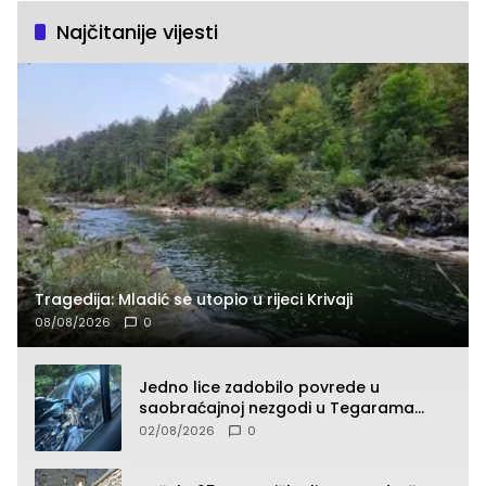
Najčitanije vijesti
Tragedija: Mladić se utopio u rijeci Krivaji
08/08/2026
0
Jedno lice zadobilo povrede u
saobraćajnoj nezgodi u Tegarama
(FOTO)
02/08/2026
0