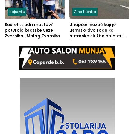
Najnovije
Crna Hronika
Susret „Ljudi i mostovi“
Uhapšen vozač koji je
potvrdio bratske veze
usmrtio dva radnika
Zvornika i Malog Zvornika
putarske službe na putu
od Loznice prema Šapcu
(FOTO)