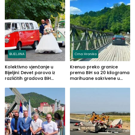
BIJELJINA
Crna Hronika
Kolektivno vjenčanje u
Krenuo preko granice
Bijeljini: Devet parova iz
prema BiH sa 20 kilograma
različitih gradova BiH
marihuane sakrivene u
izgovorilo sudbonosno da
automobilu