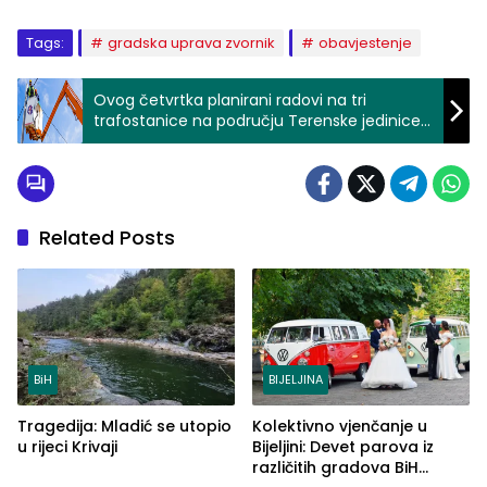
Tags:
gradska uprava zvornik
obavjestenje
Ovog četvrtka planirani radovi na tri
trafostanice na području Terenske jedinice
Zvornik, bez struje korisnici u tri naselja
Related Posts
BiH
BIJELJINA
Tragedija: Mladić se utopio
Kolektivno vjenčanje u
u rijeci Krivaji
Bijeljini: Devet parova iz
različitih gradova BiH