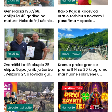
ČARŠIJA
Najnovije
Generacija 1967/68.
Rajko Pajić iz Roćevića
obilježila 40 godina od
vratio torbicu s novcem i
mature: Nekadašnji učenici
pasošima – spasio
TŠC-a okupili se u Zvorniku
porodično ljetovanje u
(FOTO)
Grčkoj
ČARŠIJA
Crna Hronika
Zvornički kotlić okupio 25
Krenuo preko granice
ekipa: Najbolja riblja čorba
prema BiH sa 20 kilograma
„Velizara 2“, a lovački gulaš
marihuane sakrivene u
„Red i Zaprska“ (FOTO)
automobilu
Ljepota i zdravlje
Najnovije