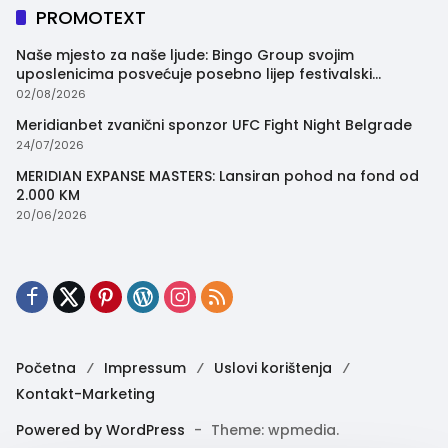
PROMOTEXT
Naše mjesto za naše ljude: Bingo Group svojim
uposlenicima posvećuje posebno lijep festivalski
trenutak
02/08/2026
Meridianbet zvanični sponzor UFC Fight Night Belgrade
24/07/2026
MERIDIAN EXPANSE MASTERS: Lansiran pohod na fond od
2.000 KM
20/06/2026
Početna
Impressum
Uslovi korištenja
Kontakt-Marketing
Powered by WordPress
-
Theme: wpmedia.