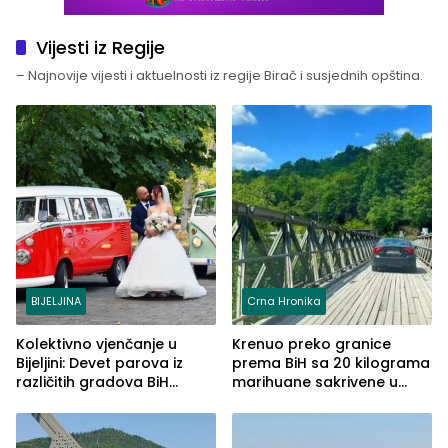
Vijesti iz Regije
– Najnovije vijesti i aktuelnosti iz regije Birač i susjednih opština.
BIJELJINA
Crna Hronika
Kolektivno vjenčanje u
Krenuo preko granice
Bijeljini: Devet parova iz
prema BiH sa 20 kilograma
različitih gradova BiH
marihuane sakrivene u
izgovorilo sudbonosno da
automobilu