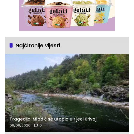
Najčitanije vijesti
Tragedija: Mladić se utopio u rijeci Krivaji
08/08/2026
0