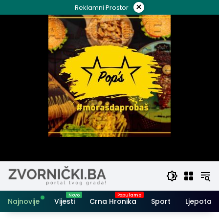
Skip
×
Reklamni Prostor
to
content
Najnovije
Vijesti
Crna Hronika
Sport
Ljepota i 