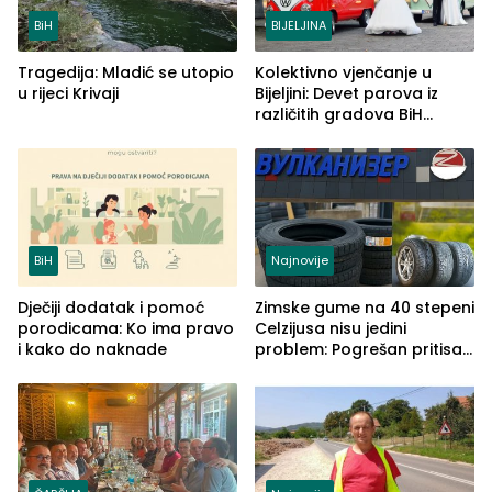
BiH
BIJELJINA
Tragedija: Mladić se utopio
Kolektivno vjenčanje u
u rijeci Krivaji
Bijeljini: Devet parova iz
različitih gradova BiH
izgovorilo sudbonosno da
BiH
Najnovije
Dječiji dodatak i pomoć
Zimske gume na 40 stepeni
porodicama: Ko ima pravo
Celzijusa nisu jedini
i kako do naknade
problem: Pogrešan pritisak
može biti mnogo opasniji