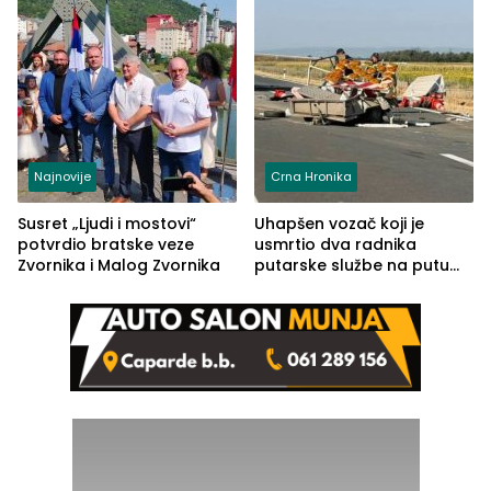
Najnovije
Crna Hronika
Susret „Ljudi i mostovi“
Uhapšen vozač koji je
potvrdio bratske veze
usmrtio dva radnika
Zvornika i Malog Zvornika
putarske službe na putu
od Loznice prema Šapcu
(FOTO)