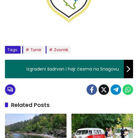
Tags:
Turnir
Zvornik
Izgrađeni šadrvan i hajr česma na Snagovu
Related Posts