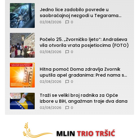
Jedno lice zadobilo povrede u
saobraćajnoj nezgodi u Tegarama
(FOTO)
02/08/2026
0
Počelo 25. „Zvorničko ljeto“: Andraševa
vila otvorila vrata posjetiocima (FOTO)
02/08/2026
0
Hitna pomoć Doma zdravlja Zvornik
uputila apel građanima: Pred nama su
temperature do 40°C, oprez zbog
02/08/2026
0
toplotnog udara
Traži se veliki broj radnika za Opće
izbore u BiH, angažman traje dva dana
02/08/2026
0