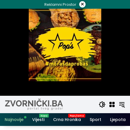
Skip
×
Reklamni Prostor
to
content
Najnovije
Vijesti
Crna Hronika
Sport
Ljepota i 