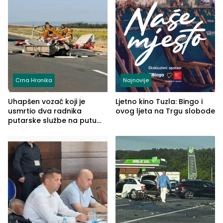
Crna Hronika
Najnovije
Uhapšen vozač koji je
Ljetno kino Tuzla: Bingo i
usmrtio dva radnika
ovog ljeta na Trgu slobode
putarske službe na putu
od Loznice prema Šapcu
(FOTO)