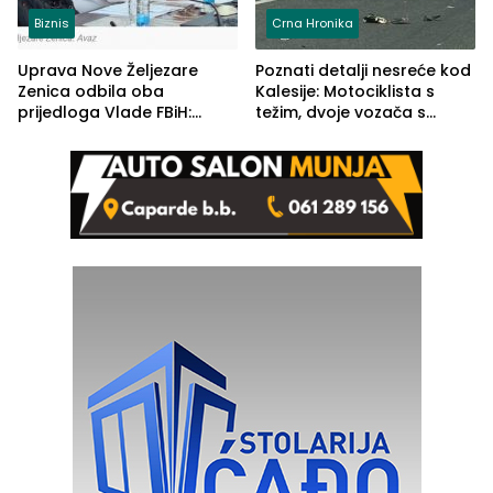
Biznis
Crna Hronika
Uprava Nove Željezare
Poznati detalji nesreće kod
Zenica odbila oba
Kalesije: Motociklista s
prijedloga Vlade FBiH:
težim, dvoje vozača s
Ustrajni da je stečaj jedino
lakšim povredama
rješenje