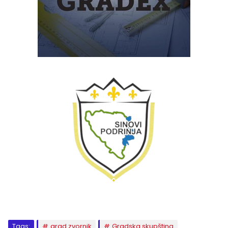
Tags:
grad zvornik
Gradska skupština