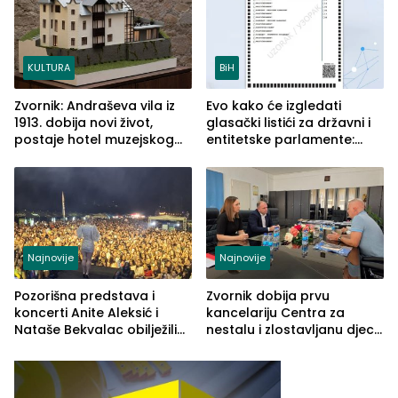
KULTURA
BiH
Zvornik: Andraševa vila iz
Evo kako će izgledati
1913. dobija novi život,
glasački listići za državni i
postaje hotel muzejskog
entitetske parlamente:
tipa
Najveće izmjene biće
vidljive na njima
Najnovije
Najnovije
Pozorišna predstava i
Zvornik dobija prvu
koncerti Anite Aleksić i
kancelariju Centra za
Nataše Bekvalac obilježili
nestalu i zlostavljanu djecu
četvrto veče Zvorničkog
u RS-u
ljeta (FOTO)