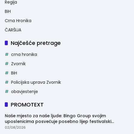
Regija
BiH
Crna Hronika
ČARŠIJA
Najčešće pretrage
crna hronika
Zvornik
BiH
Policijska uprava Zvornik
obavjestenje
PROMOTEXT
Naše mjesto za naše ljude: Bingo Group svojim
uposlenicima posvećuje posebno lijep festivalski
trenutak
02/08/2026