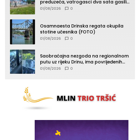
preduzeća, vatrogasci dva sata gasili
vatru (FOTO)
01/08/2026
0
Osamnaesta Drinska regata okupila
stotine učesnika (FOTO)
01/08/2026
0
Saobraćajna nezgoda na regionalnom
putu uz rijeku Drinu, ima povrijeđenih
lica (FOTO)
01/08/2026
0