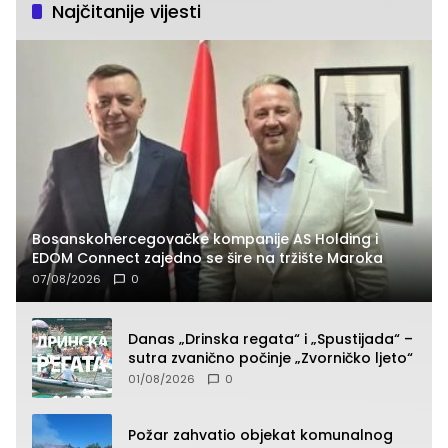
Najčitanije vijesti
Bosanskohercegovačke kompanije AS Holding i
EDOM Connect zajedno se šire na tržište Maroka
07/08/2026
0
Danas „Drinska regata“ i „Spustijada“ –
sutra zvanično počinje „Zvorničko ljeto“
01/08/2026
0
Požar zahvatio objekat komunalnog