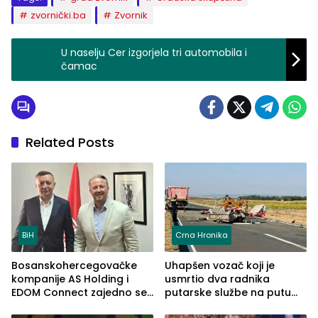
zvornički.ba
Zvornik
U naselju Cer izgorjela tri automobila i
čamac
Related Posts
BiH
Crna Hronika
Bosanskohercegovačke
Uhapšen vozač koji je
kompanije AS Holding i
usmrtio dva radnika
EDOM Connect zajedno se
putarske službe na putu
šire na tržište Maroka
od Loznice prema Šapcu