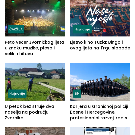
(FOTO)
ČARŠIJA
Najnovije
Peto večer Zvorničkog ljeta
Ljetno kino Tuzla: Bingo i
u znaku muzike, plesa i
ovog ljeta na Trgu slobode
velikih hitova
Najnovije
BiH
U petak bez struje dva
Karijera u Graničnoj policiji
naselja na području
Bosne i Hercegovine,
Zvornika
profesionalni razvoj, rad sa
savremenom opremom i
služba građanima