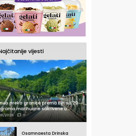
Najčitanije vijesti
nuo preko granice prema BiH sa 20
ograma marihuane sakrivene u
tomobilu
08/2026
0
Osamnaesta Drinska