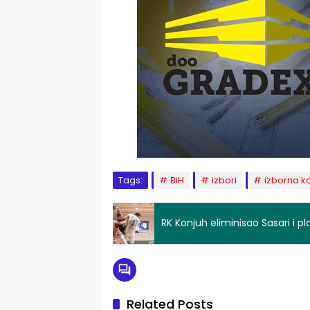
Tags:
BiH
izbori
izborna k
RK Konjuh eliminisao Sasari i p
Related Posts