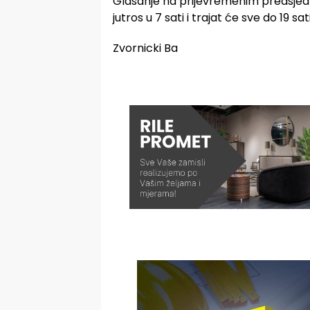
Glasanje na prijevremenim predsjedn
jutros u 7 sati i trajat će sve do 19 sati
Zvornicki Ba