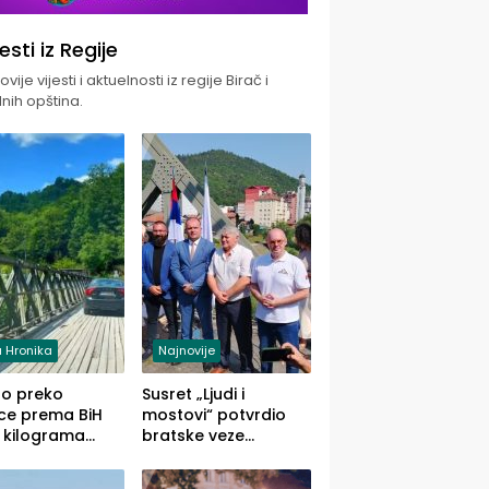
jesti iz Regije
vije vijesti i aktuelnosti iz regije Birač i
nih opština.
 Hronika
Najnovije
uo preko
Susret „Ljudi i
ce prema BiH
mostovi“ potvrdio
 kilograma
bratske veze
uane sakrivene
Zvornika i Malog
omobilu
Zvornika