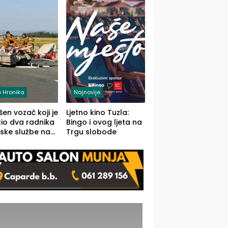
 Hronika
Najnovije
en vozač koji je
Ljetno kino Tuzla:
io dva radnika
Bingo i ovog ljeta na
ske službe na
Trgu slobode
od Loznice
a Šapcu
O)