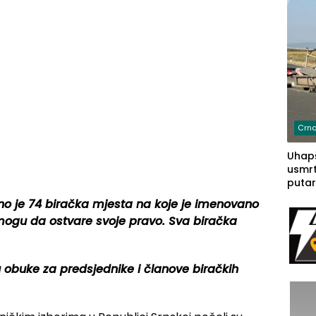
Crna
Uhapš
usmrt
putar
putu 
no je 74 biračka mjesta na koje je imenovano
prem
mogu da ostvare svoje pravo. Sva biračka
(FOT
obuke za predsjednike i članove biračkih