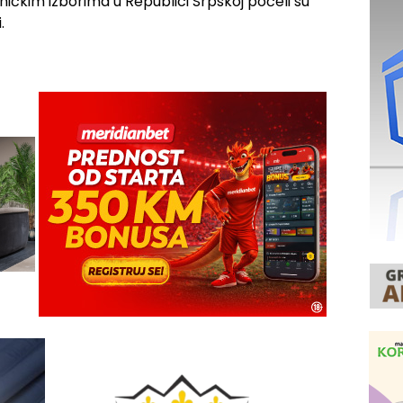
ičkim izborima u Republici Srpskoj počeli su
.