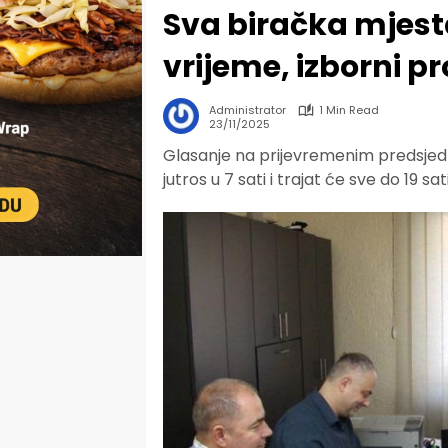
Sva biračka mjest
vrijeme, izborni 
Administrator
1 Min Read
23/11/2025
Glasanje na prijevremenim predsjedn
jutros u 7 sati i trajat će sve do 19 sati