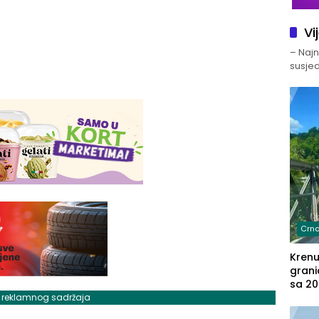
Vi
– Najno
susjed
Crna
Kren
grani
sa 20
marih
j reklamnog sadržaja
u aut