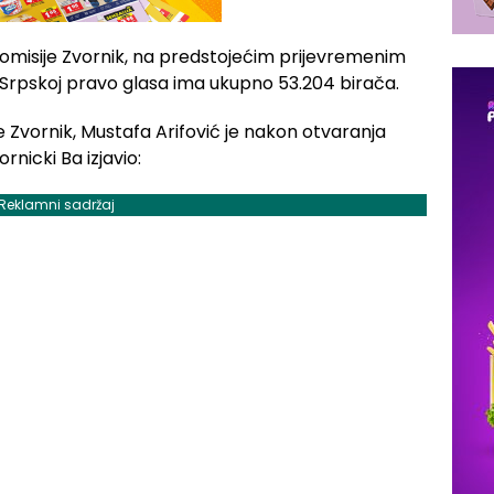
isije Zvornik, na predstojećim prijevremenim
 Srpskoj pravo glasa ima ukupno 53.204 birača.
 Zvornik, Mustafa Arifović je nakon otvaranja
rnicki Ba izjavio:
Reklamni sadržaj