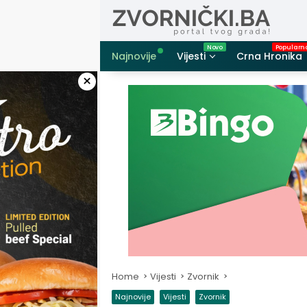
Skip
to
content
Najnovije
Vijesti
Crna Hronika
×
Home
Vijesti
Zvornik
Najnovije
Vijesti
Zvornik