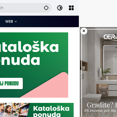
WEB
×