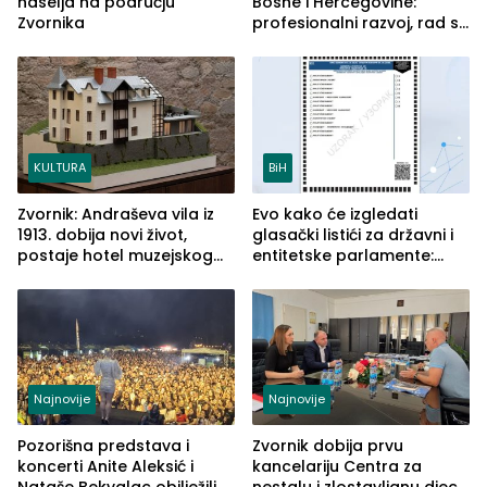
naselja na području
Bosne i Hercegovine:
Zvornika
profesionalni razvoj, rad sa
savremenom opremom i
služba građanima
KULTURA
BiH
Zvornik: Andraševa vila iz
Evo kako će izgledati
1913. dobija novi život,
glasački listići za državni i
postaje hotel muzejskog
entitetske parlamente:
tipa
Najveće izmjene biće
vidljive na njima
Najnovije
Najnovije
Pozorišna predstava i
Zvornik dobija prvu
koncerti Anite Aleksić i
kancelariju Centra za