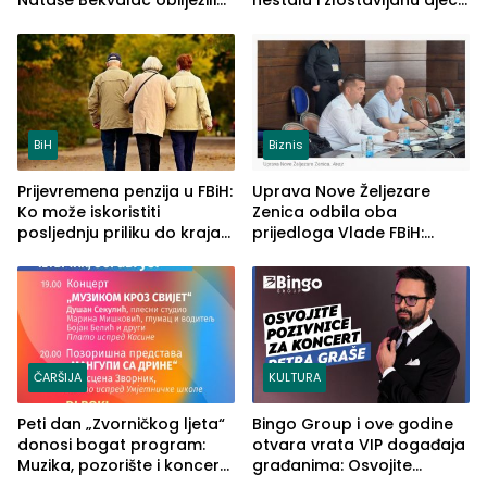
Nataše Bekvalac obilježili
nestalu i zlostavljanu djecu
četvrto veče Zvorničkog
u RS-u
ljeta (FOTO)
BiH
Biznis
Prijevremena penzija u FBiH:
Uprava Nove Željezare
Ko može iskoristiti
Zenica odbila oba
posljednju priliku do kraja
prijedloga Vlade FBiH:
2026. godine
Ustrajni da je stečaj jedino
rješenje
ČARŠIJA
KULTURA
Peti dan „Zvorničkog ljeta“
Bingo Group i ove godine
donosi bogat program:
otvara vrata VIP događaja
Muzika, pozorište i koncert
građanima: Osvojite
Stoje
ulaznice za koncert Petra