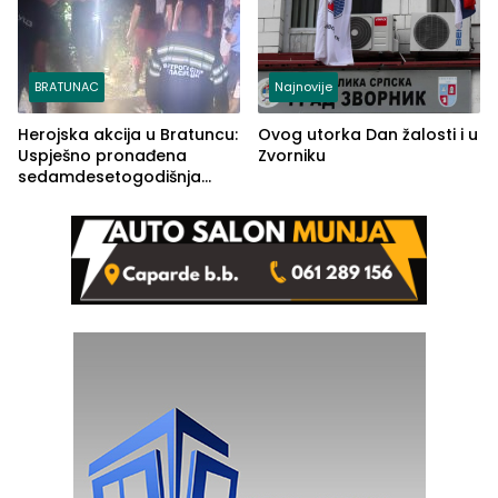
BRATUNAC
Najnovije
Herojska akcija u Bratuncu:
Ovog utorka Dan žalosti i u
Uspješno pronađena
Zvorniku
sedamdesetogodišnja
Ivanka Lazić, rodom iz
Kravice.