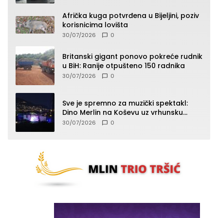
Afrička kuga potvrđena u Bijeljini, poziv
korisnicima lovišta
30/07/2026
0
Britanski gigant ponovo pokreće rudnik
u BiH: Ranije otpušteno 150 radnika
30/07/2026
0
Sve je spremno za muzički spektakl:
Dino Merlin na Koševu uz vrhunsku
produkciju i stroge mjere sigurnosti
30/07/2026
0