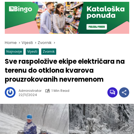
Home
Vijesti
Zvornik
Najnovije
Vijesti
Zvornik
Sve raspoložive ekipe električara na
terenu do otklona kvarova
prouzrokovanih nevremenom
Administrator
1 Min Read
22/11/2024