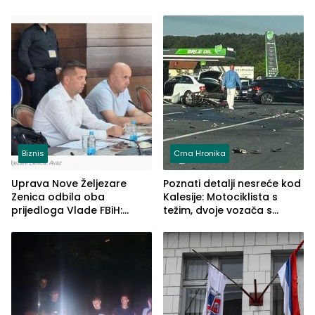
Biznis
Crna Hronika
Uprava Nove Željezare
Poznati detalji nesreće kod
Zenica odbila oba
Kalesije: Motociklista s
prijedloga Vlade FBiH:
težim, dvoje vozača s
Ustrajni da je stečaj jedino
lakšim povredama
rješenje