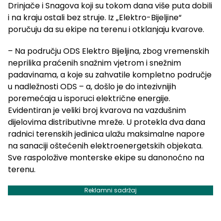
Drinjače i Snagova koji su tokom dana više puta dobili
i na kraju ostali bez struje. Iz „Elektro-Bijeljine“
poručuju da su ekipe na terenu i otklanjaju kvarove.
– Na području ODS Elektro Bijeljina, zbog vremenskih
neprilika praćenih snažnim vjetrom i snežnim
padavinama, a koje su zahvatile kompletno područje
u nadležnosti ODS – a, došlo je do intezivnijih
poremećaja u isporuci električne energije.
Evidentiran je veliki broj kvarova na vazdušnim
dijelovima distributivne mreže. U protekla dva dana
radnici terenskih jedinica ulažu maksimalne napore
na sanaciji oštećenih elektroenergetskih objekata.
Sve raspoložive monterske ekipe su danonoćno na
terenu.
Reklamni sadržaj