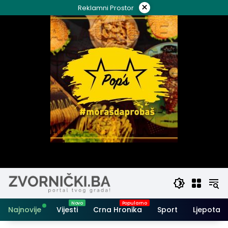
Skip
×
Reklamni Prostor
to
content
Najnovije
Vijesti
Crna Hronika
Sport
Ljepota i 