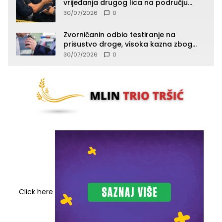
vrijeđanja drugog lica na području
Zvornika
30/07/2026
0
Zvorničanin odbio testiranje na
prisustvo droge, visoka kazna zbog
kršenja Zakona o osnovama
30/07/2026
0
bezbjednosti saobraćaja
Click here