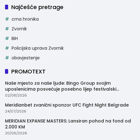
Najčešće pretrage
crna hronika
Zvornik
BiH
Policijska uprava Zvornik
obavjestenje
PROMOTEXT
Naše mjesto za naše ljude: Bingo Group svojim
uposlenicima posvećuje posebno lijep festivalski
trenutak
02/08/2026
Meridianbet zvanični sponzor UFC Fight Night Belgrade
24/07/2026
MERIDIAN EXPANSE MASTERS: Lansiran pohod na fond od
2.000 KM
20/06/2026