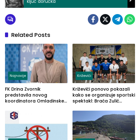
ključ doručka
Related Posts
Najnovije
Križevići
FK Drina Zvornik
Križevići ponovo pokazali
predstavila novog
kako se organizuje sportski
koordinatora Omladinske
spektakl: Braća Zulić
škole
osvojila Križevići kup 2026