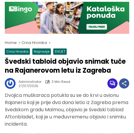
Home
Crna Hronika
Crna Hronika
Najnovije
SVIJET
Švedski tabloid objavio snimak tuče
na Rajanerovom letu iz Zagreba
Administrator
3 Min Read
27/07/2025
Dvojica muškaraca potukla su se do krvi u avionu
Rajanera koji je prije dva dana letio iz Zagreba prema
švedskom gradu Malmou, objavio je švedski tabloid
Aftonbladet, koji je u međuvremenu objavio i snimku
incidenta.