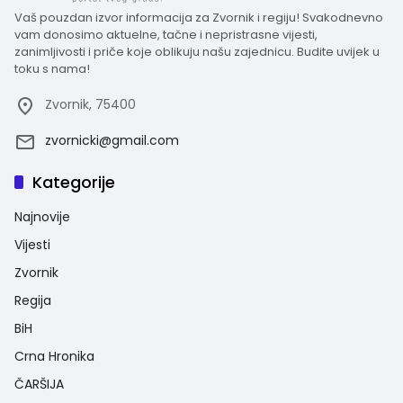
Vaš pouzdan izvor informacija za Zvornik i regiju! Svakodnevno
vam donosimo aktuelne, tačne i nepristrasne vijesti,
zanimljivosti i priče koje oblikuju našu zajednicu. Budite uvijek u
toku s nama!
Zvornik, 75400
zvornicki@gmail.com
Kategorije
Najnovije
Vijesti
Zvornik
Regija
BiH
Crna Hronika
ČARŠIJA