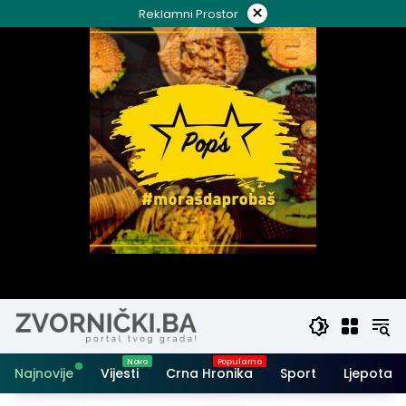
Skip
×
Reklamni Prostor
to
content
Najnovije
Vijesti
Crna Hronika
Sport
Ljepota i 