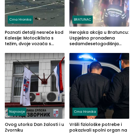
Crna Hronika
BRATUNAC
Poznati detalji nesreće kod
Herojska akcija u Bratuncu:
Kalesije: Motociklista s
Uspješno pronađena
težim, dvoje vozača s
sedamdesetogodišnja
lakšim povredama
Ivanka Lazić, rodom iz
Kravice.
Najnovije
Crna Hronika
Ovog utorka Dan žalosti i u
Vršili fiziološke potrebe i
Zvorniku
pokazivali spolni organ na