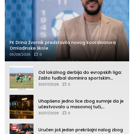
FK Drina Zvornik predstavila novog koordinatora
Omladinske škole
05/08/2026
0
Od lokalnog derbija do evropskih liga:
Zašto fudbal dominira sportskim
klađenjem
30/07/2026
0
Uhapšeno jedno lice zbog sumnje da je
učestvovalo u masovnoj tuči,
maloljetnik zadobio povrede
30/07/2026
0
Uručen još jedan prekršajni nalog zbog