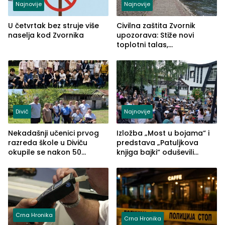
Najnovije
Najnovije
U četvrtak bez struje više
Civilna zaštita Zvornik
naselja kod Zvornika
upozorava: Stiže novi
toplotni talas,
temperature do 41 stepen
Divič
Najnovije
Nekadašnji učenici prvog
Izložba „Most u bojama“ i
razreda škole u Diviču
predstava „Patuljkova
okupile se nakon 50
knjiga bajki“ oduševili
godina, a učitelj Mustafa
posjetioce
Pašić im održao čas
(FOTO)
Crna Hronika
Crna Hronika