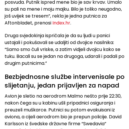
posvuda. Putnik ispred mene bio je sav krvav. Umalo
su pali na mene i moju majku. Bilo je toliko neugodno,
još uvijek se tresem”, rekla je jedna putnica za
Aftonbladet, prenosi
Index.hr
.
Druga svjedokinja ispričala je da su ljudi u panici
ustajali i pokušavali se udaljiti od dvojice nasilnika:
“Samo smo čuli vriske, a zatim vidjeli dvojicu kako se
tuku. Bacali su se jedan na drugoga, udarali i padali po
drugim putnicima.”
Bezbjednosne službe intervenisale po
slijetanju, jedan prijavljen za napad
Avion je sletio na aerodrom Malmo nešto prije 22:30,
nakon čega su u kabinu ušli pripadnici osiguranja i
preuzeli muškarce. Putnici su potom evakuisani iz
aviona, a cijeli aerodrom bio je prepun policije. David
Karlsson iz švedske državne firme “Swedavia”