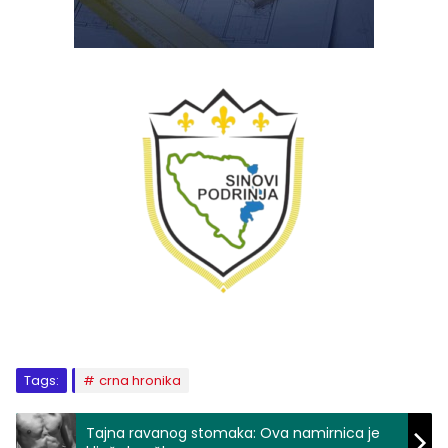
Tags:
crna hronika
Tajna ravanog stomaka: Ova namirnica je