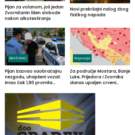
Pijan za volanom, još jedan
Novi prekršajni nalog zbog
Zvorničanin lišen slobode
fizičkog napada
nakon alkotestiranja
BRATUNAC
Najnovije
Pijan izazvao saobraćajnu
Za područje Mostara, Banje
nezgodu, uhapšeni vozač
Luke, Prijedora i Zvornika
imao čak 1,90 promila
danas upaljen crveni
alkohola u krvi
meteoalarm