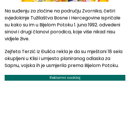
Na suđenju za zločine na području Zvornika, četiri
svjedokinje Tužilaštva Bosne i Hercegovine ispričale
su kako su im u Bijelom Potoku 1. juna 1992. odvedeni
sinovi i drugi članovi porodica, koje više nikad nisu
vidjele žive.
Zejfeta Terzić iz Đulića rekla je da su mještani 18 sela
okupljeni u Klisi i umjesto planiranog odlaska za
Sapnu, vojska ih je usmjerila prema Bijelom Potoku.
Reklamni sadržaj