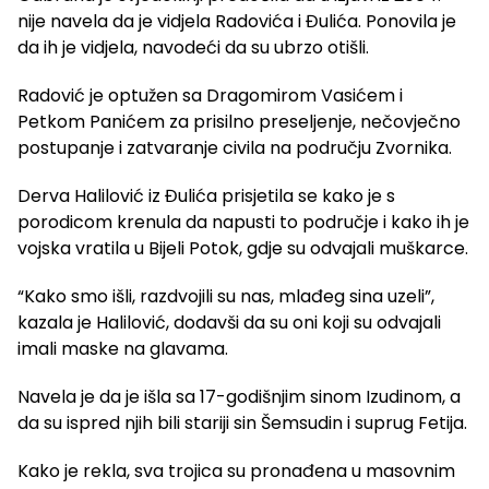
nije navela da je vidjela Radovića i Đulića. Ponovila je
da ih je vidjela, navodeći da su ubrzo otišli.
Radović je optužen sa Dragomirom Vasićem i
Petkom Panićem za prisilno preseljenje, nečovječno
postupanje i zatvaranje civila na području Zvornika.
Derva Halilović iz Đulića prisjetila se kako je s
porodicom krenula da napusti to područje i kako ih je
vojska vratila u Bijeli Potok, gdje su odvajali muškarce.
“Kako smo išli, razdvojili su nas, mlađeg sina uzeli”,
kazala je Halilović, dodavši da su oni koji su odvajali
imali maske na glavama.
Navela je da je išla sa 17-godišnjim sinom Izudinom, a
da su ispred njih bili stariji sin Šemsudin i suprug Fetija.
Kako je rekla, sva trojica su pronađena u masovnim