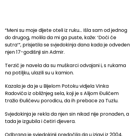
“Meni su moje dijete oteli iz ruku… Išla sam od jednog
do drugog, molila da mi ga puste, kaže: ‘Doći će
sutra’”, prisjetila se svjedokinja dana kada je odveden
njen 17-godišnji sin Admir.
Terzić je navela da su muškarci odvajani i, s rukama
na potiljku, ulazili su u kamion.
Kazala je da je u Bijelom Potoku vidjela Vinka
Radovića iz obližnjeg sela, koji je s Alijom Đulićem
tražio Đulićevu porodicu, da ih prebace za Tuzlu.
Svjedokinja je rekla da njen sin nikad nije pronađen, a
tada je izgubila i četiri djevera.
Odbrana je svjedokinji predočila da u izjavi iz 2004.