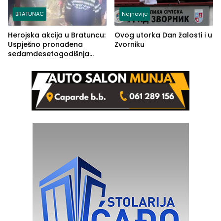
BRATUNAC
Najnovije
Herojska akcija u Bratuncu:
Ovog utorka Dan žalosti i u
Uspješno pronađena
Zvorniku
sedamdesetogodišnja
Ivanka Lazić, rodom iz
Kravice.