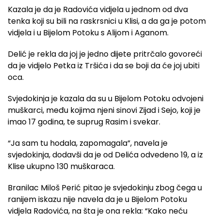
Kazala je da je Radovića vidjela u jednom od dva
tenka koji su bili na raskrsnici u Klisi, a da ga je potom
vidjela i u Bijelom Potoku s Alijom i Aganom.
Delić je rekla da joj je jedno dijete pritrčalo govoreći
da je vidjelo Petka iz Tršića i da se boji da će joj ubiti
oca.
Svjedokinja je kazala da su u Bijelom Potoku odvojeni
muškarci, među kojima njeni sinovi Zijad i Sejo, koji je
imao 17 godina, te suprug Rasim i svekar.
“Ja sam tu hodala, zapomagala”, navela je
svjedokinja, dodavši da je od Delića odvedeno 19, a iz
Klise ukupno 130 muškaraca.
Branilac Miloš Perić pitao je svjedokinju zbog čega u
ranijem iskazu nije navela da je u Bijelom Potoku
vidjela Radovića, na šta je ona rekla: “Kako neću