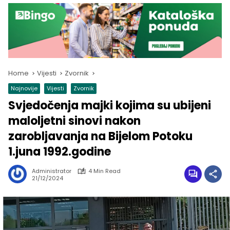
Home
Vijesti
Zvornik
Najnovije
Vijesti
Zvornik
Svjedočenja majki kojima su ubijeni
maloljetni sinovi nakon
zarobljavanja na Bijelom Potoku
1.juna 1992.godine
Administrator
4 Min Read
21/12/2024