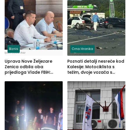
Biznis
Crna Hronika
Uprava Nove Željezare
Poznati detalji nesreće kod
Zenica odbila oba
Kalesije: Motociklista s
prijedloga Vlade FBiH:
težim, dvoje vozača s
Ustrajni da je stečaj jedino
lakšim povredama
rješenje