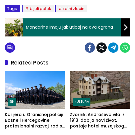
Tags:
bijeli potok
ratni zlocin
Mandarine imaju jak uticaj na dva ograna
Related Posts
BiH
KULTURA
Karijera u Graničnoj policiji
Zvornik: Andraševa vila iz
Bosne i Hercegovine:
1913. dobija novi život,
profesionalni razvoj, rad sa
postaje hotel muzejskog
savremenom opremom i
tipa