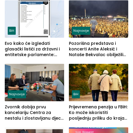
služba građanima
BiH
Najnovije
Evo kako će izgledati
Pozorišna predstava i
glasački listići za državni i
koncerti Anite Aleksić i
entitetske parlamente:
Nataše Bekvalac obilježili
Najveće izmjene biće
četvrto veče Zvorničkog
vidljive na njima
ljeta (FOTO)
Najnovije
BiH
Zvornik dobija prvu
Prijevremena penzija u FBiH:
kancelariju Centra za
Ko može iskoristiti
nestalu i zlostavljanu djecu
posljednju priliku do kraja
u RS-u
2026. godine