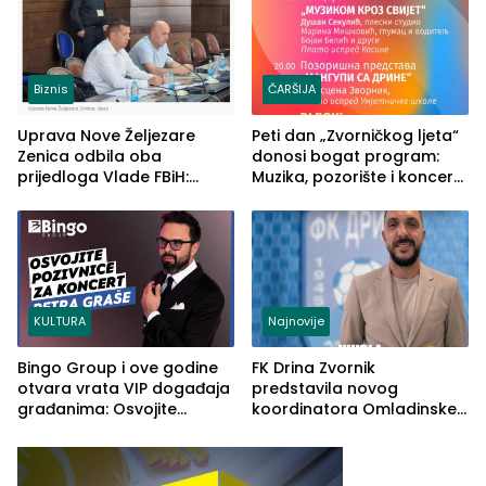
Biznis
ČARŠIJA
Uprava Nove Željezare
Peti dan „Zvorničkog ljeta“
Zenica odbila oba
donosi bogat program:
prijedloga Vlade FBiH:
Muzika, pozorište i koncert
Ustrajni da je stečaj jedino
Stoje
rješenje
KULTURA
Najnovije
Bingo Group i ove godine
FK Drina Zvornik
otvara vrata VIP događaja
predstavila novog
građanima: Osvojite
koordinatora Omladinske
ulaznice za koncert Petra
škole
Graše