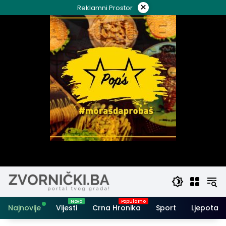
Skip
×
Reklamni Prostor
to
content
Najnovije
Vijesti
Crna Hronika
Sport
Ljepota i 