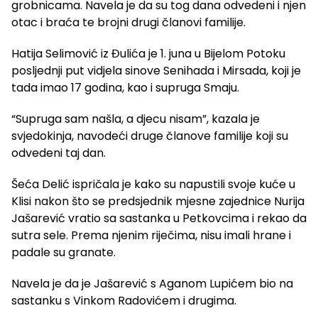
grobnicama. Navela je da su tog dana odvedeni i njen
otac i braća te brojni drugi članovi familije.
Hatija Selimović iz Đulića je 1. juna u Bijelom Potoku
posljednji put vidjela sinove Senihada i Mirsada, koji je
tada imao 17 godina, kao i supruga Smaju.
“Supruga sam našla, a djecu nisam”, kazala je
svjedokinja, navodeći druge članove familije koji su
odvedeni taj dan.
Šeća Delić ispričala je kako su napustili svoje kuće u
Klisi nakon što se predsjednik mjesne zajednice Nurija
Jašarević vratio sa sastanka u Petkovcima i rekao da
sutra sele. Prema njenim riječima, nisu imali hrane i
padale su granate.
Navela je da je Jašarević s Aganom Lupićem bio na
sastanku s Vinkom Radovićem i drugima.