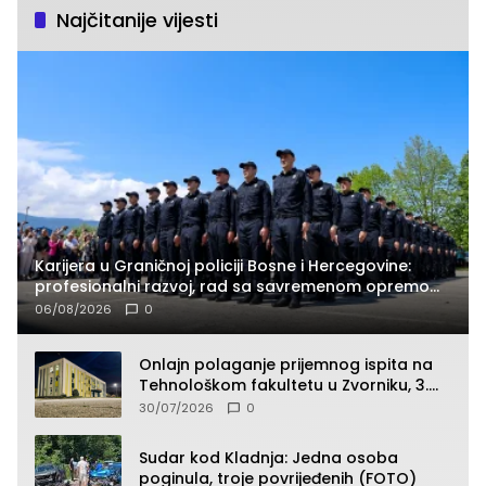
Najčitanije vijesti
Karijera u Graničnoj policiji Bosne i Hercegovine:
profesionalni razvoj, rad sa savremenom opremom
i služba građanima
06/08/2026
0
Onlajn polaganje prijemnog ispita na
Tehnološkom fakultetu u Zvorniku, 3.
septembra u 9.00 časova
30/07/2026
0
Sudar kod Kladnja: Jedna osoba
poginula, troje povrijeđenih (FOTO)