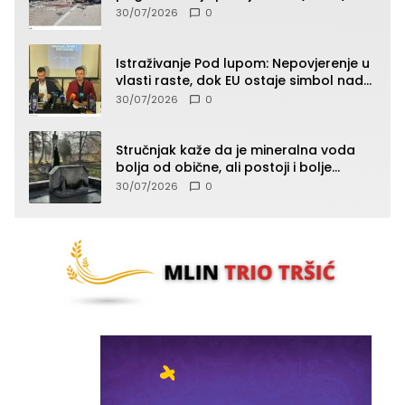
30/07/2026
0
Istraživanje Pod lupom: Nepovjerenje u
vlasti raste, dok EU ostaje simbol nade
građana
30/07/2026
0
Stručnjak kaže da je mineralna voda
bolja od obične, ali postoji i bolje
rješenje
30/07/2026
0