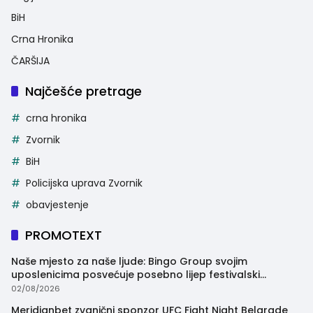
BiH
Crna Hronika
ČARŠIJA
Najčešće pretrage
crna hronika
Zvornik
BiH
Policijska uprava Zvornik
obavjestenje
PROMOTEXT
Naše mjesto za naše ljude: Bingo Group svojim
uposlenicima posvećuje posebno lijep festivalski
trenutak
02/08/2026
Meridianbet zvanični sponzor UFC Fight Night Belgrade