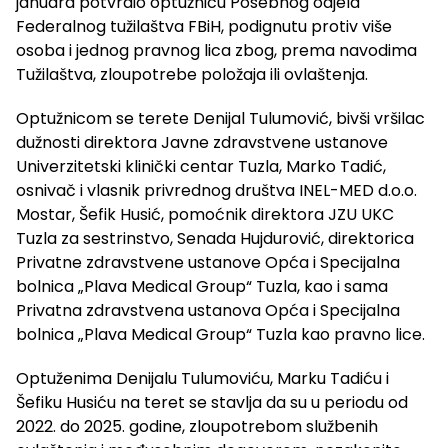
januara potvrdio optužnicu Posebnog odjela
Federalnog tužilaštva FBiH, podignutu protiv više
osoba i jednog pravnog lica zbog, prema navodima
Tužilaštva, zloupotrebe položaja ili ovlaštenja.
Optužnicom se terete Denijal Tulumović, bivši vršilac
dužnosti direktora Javne zdravstvene ustanove
Univerzitetski klinički centar Tuzla, Marko Tadić,
osnivač i vlasnik privrednog društva INEL-MED d.o.o.
Mostar, Šefik Husić, pomoćnik direktora JZU UKC
Tuzla za sestrinstvo, Senada Hujdurović, direktorica
Privatne zdravstvene ustanove Opća i Specijalna
bolnica „Plava Medical Group“ Tuzla, kao i sama
Privatna zdravstvena ustanova Opća i Specijalna
bolnica „Plava Medical Group“ Tuzla kao pravno lice.
Optuženima Denijalu Tulumoviću, Marku Tadiću i
Šefiku Husiću na teret se stavlja da su u periodu od
2022. do 2025. godine, zloupotrebom službenih