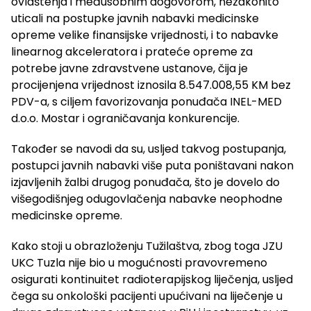
ovlaštenja i međusobnim dogovorom, nezakonito
uticali na postupke javnih nabavki medicinske
opreme velike finansijske vrijednosti, i to nabavke
linearnog akceleratora i prateće opreme za
potrebe javne zdravstvene ustanove, čija je
procijenjena vrijednost iznosila 8.547.008,55 KM bez
PDV-a, s ciljem favorizovanja ponuđača INEL-MED
d.o.o. Mostar i ograničavanja konkurencije.
Također se navodi da su, usljed takvog postupanja,
postupci javnih nabavki više puta poništavani nakon
izjavljenih žalbi drugog ponuđača, što je dovelo do
višegodišnjeg odugovlačenja nabavke neophodne
medicinske opreme.
Kako stoji u obrazloženju Tužilaštva, zbog toga JZU
UKC Tuzla nije bio u mogućnosti pravovremeno
osigurati kontinuitet radioterapijskog liječenja, usljed
čega su onkološki pacijenti upućivani na liječenje u