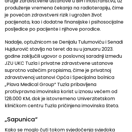
druge zdravstvene ustanove u BiH i inostranstvu, uz
produženje vremena čekanja na radioterapiju, čime
je povećan zdravstveni rizik i ugrožen život
pacijenata, kao i dodatne finansijske i psihosocijalne
posljedice po pacijente i njihove porodice.
Nadalje, optužnicom se Denijalu Tulumoviću i Senadi
Hujdurović stavlja na teret da su u januaru 2023.
godine zaključili ugovor o poslovnoj saradnji između
JZU UKC Tuzla i privatne zdravstvene ustanove
suprotno važećim propisima, čime je privatnoj
zdravstvenoj ustanovi Opća i Specijalna bolnica
„Plava Medical Group“ Tuzla pribavljena
protivpravna imovinska korist u iznosu većem od
128.000 KM, dok je istovremeno Univerzitetskom
kliničkom centru Tuzla pričinjena imovinska šteta.
„Sapunica“
Kako se moglo čuti tokom svjedočenja svjedoka