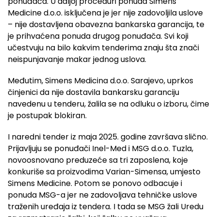
ponuđača. U daljoj proceduri ponuda Simens
Medicine d.o.o. isključena je jer nije zadovoljila uslove
– nije dostavljena obavezna bankarska garancija, te
je prihvaćena ponuda drugog ponuđača. Svi koji
učestvuju na bilo kakvim tenderima znaju šta znači
neispunjavanje makar jednog uslova.
Međutim, Simens Medicina d.o.o. Sarajevo, uprkos
činjenici da nije dostavila bankarsku garanciju
navedenu u tenderu, žalila se na odluku o izboru, čime
je postupak blokiran.
I naredni tender iz maja 2025. godine završava slično.
Prijavljuju se ponuđači Inel-Med i MSG d.o.o. Tuzla,
novoosnovano preduzeće sa tri zaposlena, koje
konkuriše sa proizvodima Varian-Simensa, umjesto
Simens Medicine. Potom se ponovo odbacuje i
ponuda MSG-a jer ne zadovoljava tehničke uslove
traženih uređaja iz tendera. I tada se MSG žali Uredu