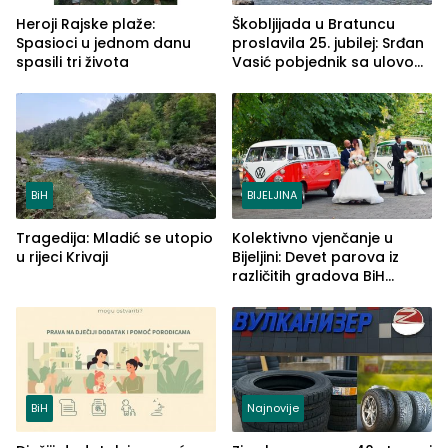
Heroji Rajske plaže:
Škobljijada u Bratuncu
Spasioci u jednom danu
proslavila 25. jubilej: Srđan
spasili tri života
Vasić pobjednik sa ulovom
od 2.040 grama (FOTO)
BiH
BIJELJINA
Tragedija: Mladić se utopio
Kolektivno vjenčanje u
u rijeci Krivaji
Bijeljini: Devet parova iz
različitih gradova BiH
izgovorilo sudbonosno da
BiH
Najnovije