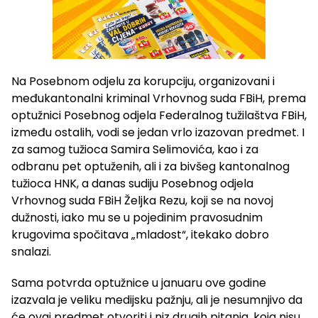
Na Posebnom odjelu za korupciju, organizovani i
međukantonalni kriminal Vrhovnog suda FBiH, prema
optužnici Posebnog odjela Federalnog tužilaštva FBiH,
između ostalih, vodi se jedan vrlo izazovan predmet. I
za samog tužioca Samira Selimovića, kao i za
odbranu pet optuženih, ali i za bivšeg kantonalnog
tužioca HNK, a danas sudiju Posebnog odjela
Vrhovnog suda FBiH Željka Rezu, koji se na novoj
dužnosti, iako mu se u pojedinim pravosudnim
krugovima spočitava „mladost“, itekako dobro
snalazi.
Sama potvrda optužnice u januaru ove godine
izazvala je veliku medijsku pažnju, ali je nesumnjivo da
će ovaj predmet otvoriti i niz drugih pitanja, koja nisu