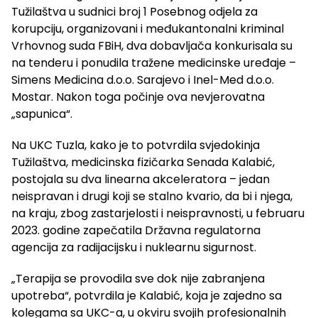
Tužilaštva u sudnici broj 1 Posebnog odjela za
korupciju, organizovani i međukantonalni kriminal
Vrhovnog suda FBiH, dva dobavljača konkurisala su
na tenderu i ponudila tražene medicinske uređaje –
Simens Medicina d.o.o. Sarajevo i Inel-Med d.o.o.
Mostar. Nakon toga počinje ova nevjerovatna
„sapunica“.
Na UKC Tuzla, kako je to potvrdila svjedokinja
Tužilaštva, medicinska fizičarka Senada Kalabić,
postojala su dva linearna akceleratora – jedan
neispravan i drugi koji se stalno kvario, da bi i njega,
na kraju, zbog zastarjelosti i neispravnosti, u februaru
2023. godine zapečatila Državna regulatorna
agencija za radijacijsku i nuklearnu sigurnost.
„Terapija se provodila sve dok nije zabranjena
upotreba“, potvrdila je Kalabić, koja je zajedno sa
kolegama sa UKC-a, u okviru svojih profesionalnih