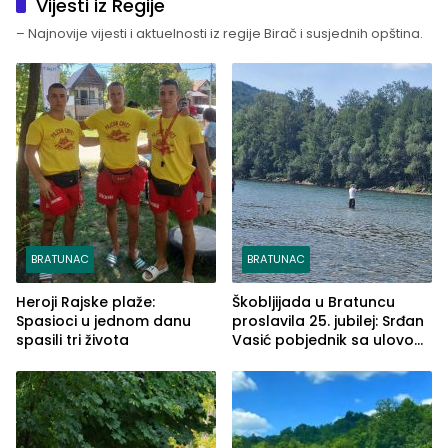
Vijesti iz Regije
– Najnovije vijesti i aktuelnosti iz regije Birač i susjednih opština.
BRATUNAC
BRATUNAC
Heroji Rajske plaže:
Škobljijada u Bratuncu
Spasioci u jednom danu
proslavila 25. jubilej: Srđan
spasili tri života
Vasić pobjednik sa ulovom
od 2.040 grama (FOTO)