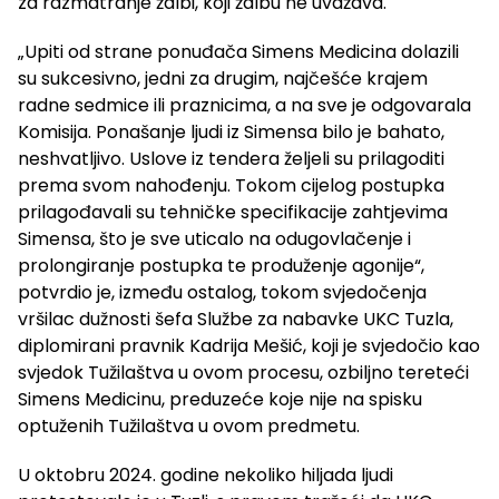
za razmatranje žalbi, koji žalbu ne uvažava.
„Upiti od strane ponuđača Simens Medicina dolazili
su sukcesivno, jedni za drugim, najčešće krajem
radne sedmice ili praznicima, a na sve je odgovarala
Komisija. Ponašanje ljudi iz Simensa bilo je bahato,
neshvatljivo. Uslove iz tendera željeli su prilagoditi
prema svom nahođenju. Tokom cijelog postupka
prilagođavali su tehničke specifikacije zahtjevima
Simensa, što je sve uticalo na odugovlačenje i
prolongiranje postupka te produženje agonije“,
potvrdio je, između ostalog, tokom svjedočenja
vršilac dužnosti šefa Službe za nabavke UKC Tuzla,
diplomirani pravnik Kadrija Mešić, koji je svjedočio kao
svjedok Tužilaštva u ovom procesu, ozbiljno tereteći
Simens Medicinu, preduzeće koje nije na spisku
optuženih Tužilaštva u ovom predmetu.
U oktobru 2024. godine nekoliko hiljada ljudi