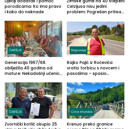
Dječiji dodatak i pomoć
Zimske gume na 40 stepeni
porodicama: Ko ima pravo
Celzijusa nisu jedini
i kako do naknade
problem: Pogrešan pritisak
može biti mnogo opasniji
ČARŠIJA
Najnovije
Generacija 1967/68.
Rajko Pajić iz Roćevića
obilježila 40 godina od
vratio torbicu s novcem i
mature: Nekadašnji učenici
pasošima – spasio
TŠC-a okupili se u Zvorniku
porodično ljetovanje u
(FOTO)
Grčkoj
ČARŠIJA
Crna Hronika
Zvornički kotlić okupio 25
Krenuo preko granice