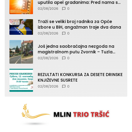
uputila apel građanima: Pred nama su
temperature do 40°C, oprez zbog
02/08/2026
0
toplotnog udara
Traži se veliki broj radnika za Opće
izbore u BiH, angažman traje dva dana
02/08/2026
0
Još jedna saobraćajna nezgoda na
magistralnom putu Zvornik – Tuzla
(FOTO)
02/08/2026
0
REZULTATI KONKURSA ZA DESETE DRINSKE
KNJIŽEVNE SUSRETE
02/08/2026
0