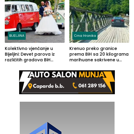
BIJELJINA
Crna Hronika
Kolektivno vjenčanje u
Krenuo preko granice
Bijeljini: Devet parova iz
prema BiH sa 20 kilograma
različitih gradova BiH
marihuane sakrivene u
izgovorilo sudbonosno da
automobilu