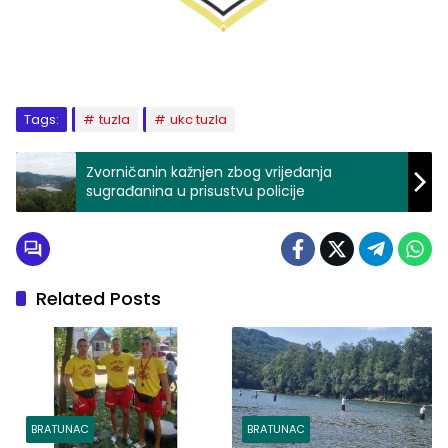
Tags:
tuzla
ukc tuzla
Zvorničanin kažnjen zbog vrijeđanja
sugrađanina u prisustvu policije
Related Posts
BRATUNAC
BRATUNAC