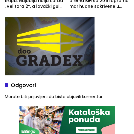
ekipa: Najbolja riblja čorba
prema BiH sa 20 kilograma
„Velizara 2“, a lovački gulaš
marihuane sakrivene u
„Red i Zaprska“ (FOTO)
automobilu
Odgovori
Morate biti
prijavljeni
da biste objavili komentar.