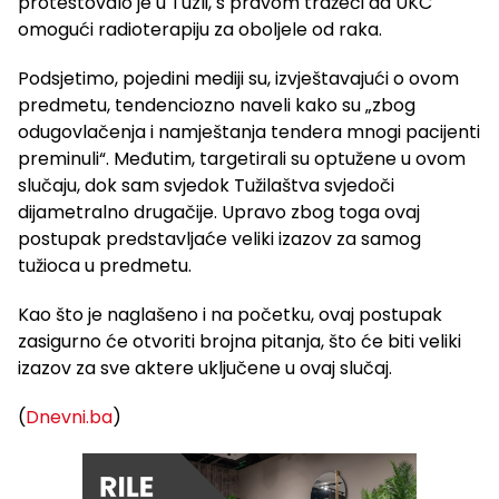
protestovalo je u Tuzli, s pravom tražeći da UKC
omogući radioterapiju za oboljele od raka.
Podsjetimo, pojedini mediji su, izvještavajući o ovom
predmetu, tendenciozno naveli kako su „zbog
odugovlačenja i namještanja tendera mnogi pacijenti
preminuli“. Međutim, targetirali su optužene u ovom
slučaju, dok sam svjedok Tužilaštva svjedoči
dijametralno drugačije. Upravo zbog toga ovaj
postupak predstavljaće veliki izazov za samog
tužioca u predmetu.
Kao što je naglašeno i na početku, ovaj postupak
zasigurno će otvoriti brojna pitanja, što će biti veliki
izazov za sve aktere uključene u ovaj slučaj.
(
Dnevni.ba
)