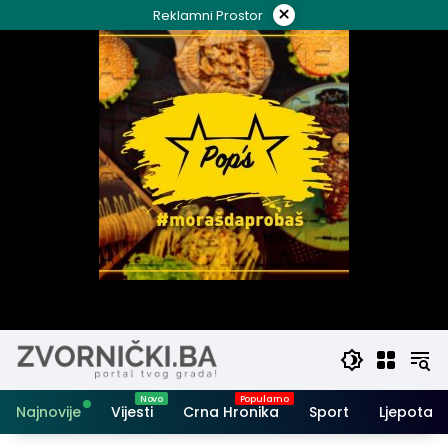
Skip
×
Reklamni Prostor
to
content
Najnovije
Vijesti
Crna Hronika
Sport
Ljepota i 