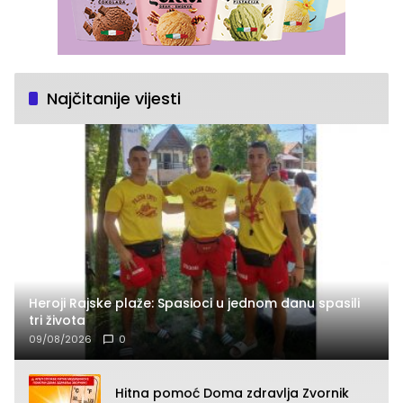
Najčitanije vijesti
Heroji Rajske plaže: Spasioci u jednom danu spasili
tri života
09/08/2026
0
Hitna pomoć Doma zdravlja Zvornik