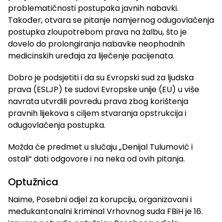
problematičnosti postupaka javnih nabavki.
Također, otvara se pitanje namjernog odugovlačenja
postupka zloupotrebom prava na žalbu, što je
dovelo do prolongiranja nabavke neophodnih
medicinskih uređaja za liječenje pacijenata.
Dobro je podsjetiti i da su Evropski sud za ljudska
prava (ESLJP) te sudovi Evropske unije (EU) u više
navrata utvrdili povredu prava zbog korištenja
pravnih lijekova s ciljem stvaranja opstrukcija i
odugovlačenja postupka.
Možda će predmet u slučaju „Denijal Tulumović i
ostali“ dati odgovore i na neka od ovih pitanja.
Optužnica
Naime, Posebni odjel za korupciju, organizovani i
međukantonalni kriminal Vrhovnog suda FBiH je 16.