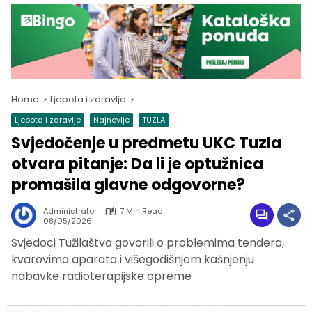
Home
Ljepota i zdravlje
Ljepota i zdravlje
Najnovije
TUZLA
Svjedočenje u predmetu UKC Tuzla
otvara pitanje: Da li je optužnica
promašila glavne odgovorne?
Administrator
7 Min Read
08/05/2026
Svjedoci Tužilaštva govorili o problemima tendera,
kvarovima aparata i višegodišnjem kašnjenju
nabavke radioterapijske opreme