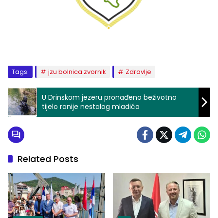
Tags:
jzu bolnica zvornik
Zdravlje
U Drinskom jezeru pronađeno beživotno
tijelo ranije nestalog mladića
Related Posts