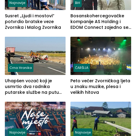
Najnovije
BiH
Susret „Ljudi i mostovi“
Bosanskohercegovačke
potvrdio bratske veze
kompanije AS Holding i
Zvornika i Malog Zvornika
EDOM Connect zajedno se
šire na tržište Maroka
Crna Hronika
ČARŠIJA
Uhapšen vozač koji je
Peto večer Zvorničkog ljeta
usmrtio dva radnika
u znaku muzike, plesa i
putarske službe na putu
velikih hitova
od Loznice prema Šapcu
(FOTO)
Najnovije
Najnovije