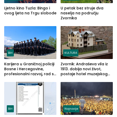
Ljetno kino Tuzla: Bingo i
U petak bez struje dva
ovog ljeta na Trgu slobode
naselja na području
Zvornika
BiH
KULTURA
Karijera u Graničnoj policiji
Zvornik: Andraševa vila iz
Bosne i Hercegovine,
1913. dobija novi život,
profesionalni razvoj, rad sa
postaje hotel muzejskog
savremenom opremom i
tipa
služba građanima
BiH
Najnovije