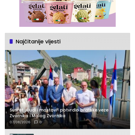
Najčitanije vijesti
Susret „Ljudi i mostovi“ potvrdio bratske veze
Zvornika i Malog Zvornika
07/08/2026
0