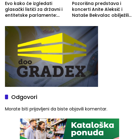
Evo kako će izgledati
Pozorišna predstava i
glasački listići za državni i
koncerti Anite Aleksić i
entitetske parlamente:
Nataše Bekvalac obilježili
Najveće izmjene biće
četvrto veče Zvorničkog
vidljive na njima
ljeta (FOTO)
Odgovori
Morate biti
prijavljeni
da biste objavili komentar.