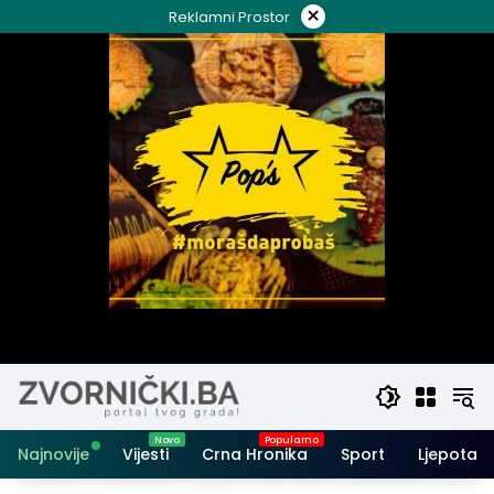
Skip
×
Reklamni Prostor
to
content
Najnovije
Vijesti
Crna Hronika
Sport
Ljepota i 