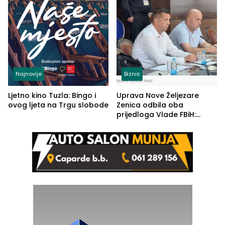
Najnovije
Biznis
Ljetno kino Tuzla: Bingo i
Uprava Nove Željezare
ovog ljeta na Trgu slobode
Zenica odbila oba
prijedloga Vlade FBiH:
Ustrajni da je stečaj jedino
rješenje