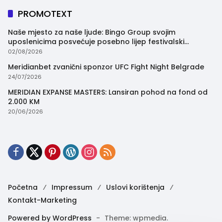
PROMOTEXT
Naše mjesto za naše ljude: Bingo Group svojim
uposlenicima posvećuje posebno lijep festivalski
trenutak
02/08/2026
Meridianbet zvanični sponzor UFC Fight Night Belgrade
24/07/2026
MERIDIAN EXPANSE MASTERS: Lansiran pohod na fond od
2.000 KM
20/06/2026
Početna
Impressum
Uslovi korištenja
Kontakt-Marketing
Powered by WordPress
-
Theme: wpmedia.