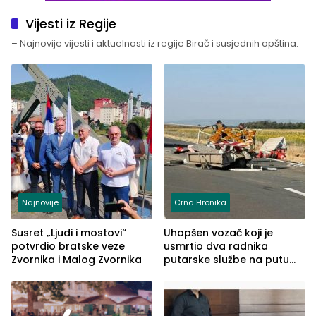
Vijesti iz Regije
– Najnovije vijesti i aktuelnosti iz regije Birač i susjednih opština.
Najnovije
Crna Hronika
Susret „Ljudi i mostovi“
Uhapšen vozač koji je
potvrdio bratske veze
usmrtio dva radnika
Zvornika i Malog Zvornika
putarske službe na putu
od Loznice prema Šapcu
(FOTO)