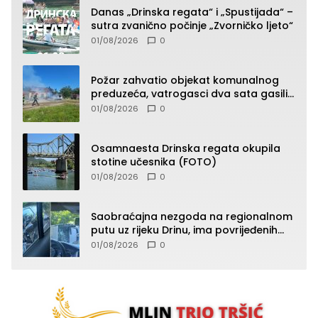
Danas „Drinska regata“ i „Spustijada“ –
sutra zvanično počinje „Zvorničko ljeto“
01/08/2026
0
Požar zahvatio objekat komunalnog
preduzeća, vatrogasci dva sata gasili
vatru (FOTO)
01/08/2026
0
Osamnaesta Drinska regata okupila
stotine učesnika (FOTO)
01/08/2026
0
Saobraćajna nezgoda na regionalnom
putu uz rijeku Drinu, ima povrijeđenih
lica (FOTO)
01/08/2026
0