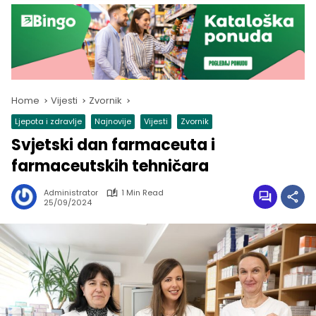
Home
Vijesti
Zvornik
Ljepota i zdravlje
Najnovije
Vijesti
Zvornik
Svjetski dan farmaceuta i
farmaceutskih tehničara
Administrator
1 Min Read
25/09/2024