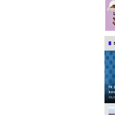
FK 
koo
05/