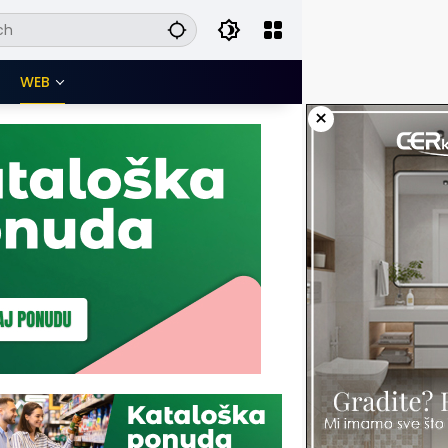
WEB
×