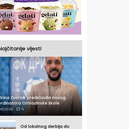
Najčitanije vijesti
Drina Zvornik predstavila novog
rdinatora Omladinske škole
08/2026
0
Od lokalnog derbija do