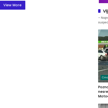
View More
Vi
– Najno
susjed
Crna
Poznat
nesre
Motoc
dvoje
lakš