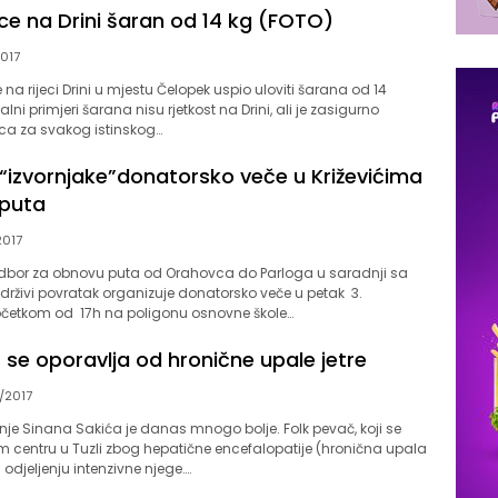
ce na Drini šaran od 14 kg (FOTO)
2017
na rijeci Drini u mjestu Čelopek uspio uloviti šarana od 14
lni primjeri šarana nisu rjetkost na Drini, ali je zasigurno
ca za svakog istinskog…
 “izvornjake”donatorsko veče u Križevićima
 puta
2017
dbor za obnovu puta od Orahovca do Parloga u saradnji sa
rživi povratak organizuje donatorsko veče u petak 3.
četkom od 17h na poligonu osnovne škole…
 se oporavlja od hronične upale jetre
/2017
je Sinana Sakića je danas mnogo bolje. Folk pevač, koji se
om centru u Tuzli zbog hepatične encefalopatije (hronična upala
na odjeljenju intenzivne njege….