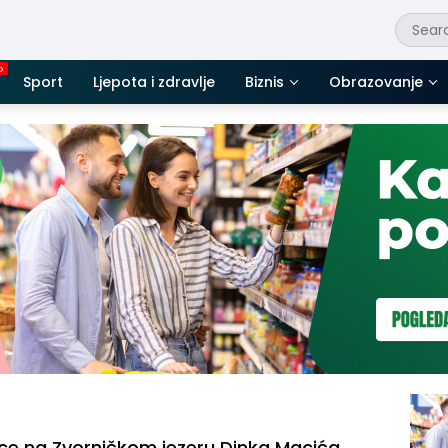
Sport
Ljepota i zdravlje
Biznis
Obrazovanje
ce na Zvorničkom jezeru Dinka Macića