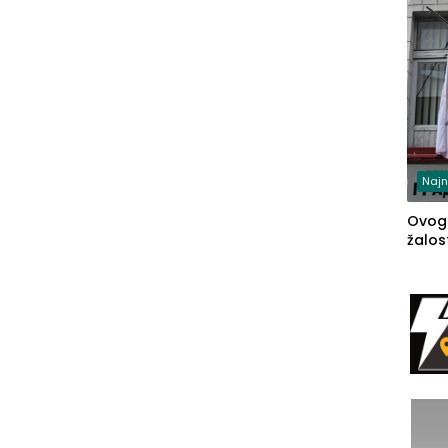
Najn
Ovog
žalost