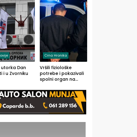
rodom iz Kravice.
ovije
Crna Hronika
 utorka Dan
Vršili fiziološke
i i u Zvorniku
potrebe i pokazivali
spolni organ na
javnom mjestu,
uslijedile kazne