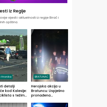
jesti iz Regije
vije vijesti i aktuelnosti iz regije Birač i
nih opština.
 Hronika
BRATUNAC
i detalji
Herojska akcija u
će kod Kalesije:
Bratuncu: Uspješno
iklista s težim,
pronađena
 vozača s
sedamdesetogodišnj
im povredama
a Ivanka Lazić,