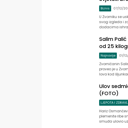
Biznis
07/12/20
U Zvorniku se us
svog izgleda i z
dodacima ishrani
Salim Palić
od 25 kilo
Najnovije
01/12
Zvorničanin Sali
proveo je u Zvor
lova kod šljunkare
Ulov sedmi
(FOTO)
LJEPOTA I ZDRAVL
Hariz Osmančević
plemenite ribe sm
smuđa ulovio uz