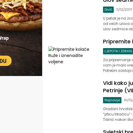
Divič
11/12/2017
U petak je na zv
od većih ulova 
ulov sedmice obz
Pripremite 
LJEPOTA I ZDRAVL
Za pripremanje 
vam je malo vre
Potrebni sastojci
Vidi kako j
Petrinje (V
Najnovije
10/12
Građani hrvatsko
“pticu trkačicu”-
Tišinić nakon što 
Svjetski br