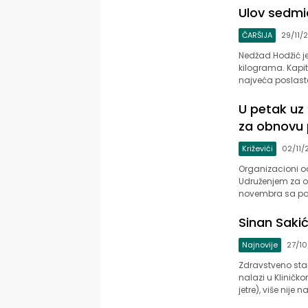
Ulov sedmi
ČARŠIJA
29/11/
Nedžad Hodžić je 
kilograma. Kapita
najveća poslast
U petak uz
za obnovu
Križevići
02/11/
Organizacioni o
Udruženjem za od
novembra sa po
Sinan Sakić
Najnovije
27/10
Zdravstveno stan
nalazi u Kliničk
jetre), više nije 