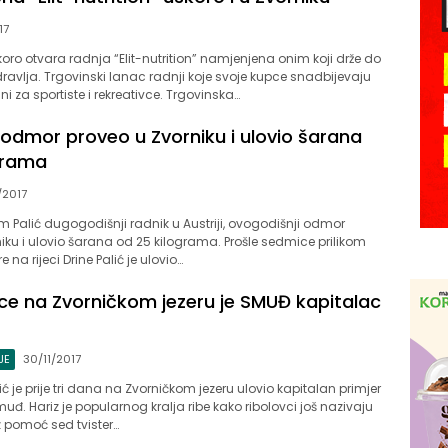
17
koro otvara radnja “Elit-nutrition” namjenjena onim koji drže do
dravlja. Trgovinski lanac radnji koje svoje kupce snadbijevaju
 za sportiste i rekreativce. Trgovinska…
 odmor proveo u Zvorniku i ulovio šarana
grama
/2017
m Palić dugogodišnji radnik u Austriji, ovogodišnji odmor
niku i ulovio šarana od 25 kilograma. Prošle sedmice prilikom
 na rijeci Drine Palić je ulovio…
ce na Zvorničkom jezeru je SMUĐ kapitalac
JE
30/11/2017
 je prije tri dana na Zvorničkom jezeru ulovio kapitalan primjer
uđ. Hariz je popularnog kralja ribe kako ribolovci još nazivaju
 pomoć sed tvister…