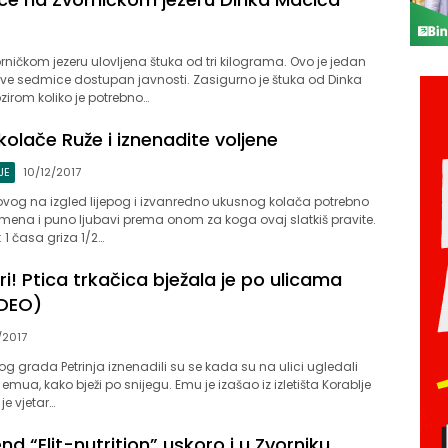
orničkom jezeru ulovljena štuka od tri kilograma. Ovo je jedan
ove sedmice dostupan javnosti. Zasigurno je štuka od Dinka
irom koliko je potrebno…
kolače Ruže i iznenadite voljene
JE
10/12/2017
ovog na izgled lijepog i izvanredno ukusnog kolača potrebno
mena i puno ljubavi prema onom za koga ovaj slatkiš pravite.
: 1 časa griza 1/2…
uri! Ptica trkačica bježala je po ulicama
IDEO)
/2017
g grada Petrinja iznenadili su se kada su na ulici ugledali
 emua, kako bježi po snijegu. Emu je izašao iz izletišta Korablje
je vjetar…
end “Elit-nutrition” uskoro i u Zvorniku