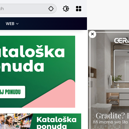
WEB
×