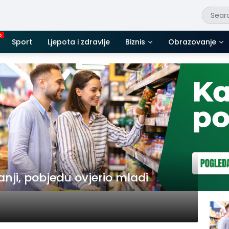
Sport
Ljepota i zdravlje
Biznis
Obrazovanje
anji, pobjedu ovjerio mladi