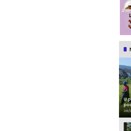
U p
pod
06/