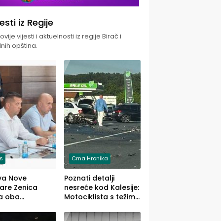
jesti iz Regije
vije vijesti i aktuelnosti iz regije Birač i
nih opština.
is
Crna Hronika
va Nove
Poznati detalji
zare Zenica
nesreće kod Kalesije:
a oba
Motociklista s težim,
dloga Vlade
dvoje vozača s
Ustrajni da je
lakšim povredama