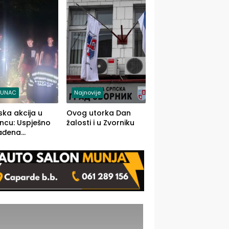
j jedino rješenje
TUNAC
Najnovije
ska akcija u
Ovog utorka Dan
ncu: Uspješno
žalosti i u Zvorniku
ađena
mdesetogodišnj
nka Lazić,
 iz Kravice.