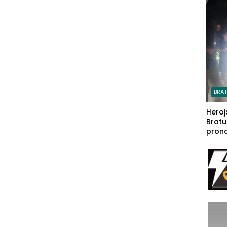
steča
BRA
Heroj
Bratu
pron
seda
a Iva
rodom