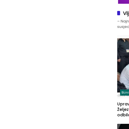
Vi
– Najno
susjed
Bizn
Upra
Želje
odbil
prije
FBiH: 