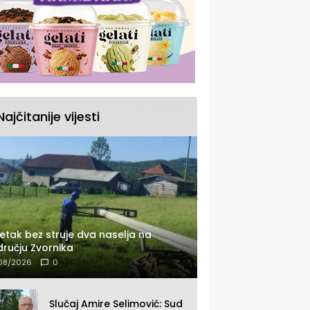
Najčitanije vijesti
etak bez struje dva naselja na
ručju Zvornika
08/2026
0
Slučaj Amire Selimović: Sud