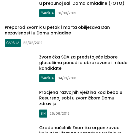
u prepunoj sali Doma omladine (FOTO)
ČARŠIJA
01/03/2019
Preporod Zvornik u petak 1.marta obilježava Dan
nezavisnosti u Domu omladine
ČARŠIJA
22/02/2019
Zvornička SDA za predstojeće izbore
glasačima ponudila obrazovane i mlade
kandidate
ČARŠIJA
04/10/2018
Procjena razvojnih vještina kod beba u
Resursnoj sobi u zvorničkom Domu
zdravlja
BiH
26/06/2018
Gradonačelnik Zvornika organizovao