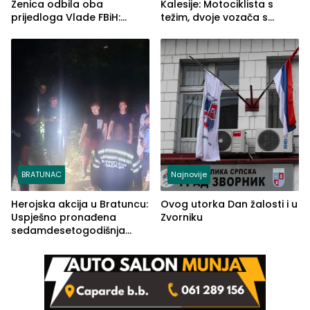
Zenica odbila oba
Kalesije: Motociklista s
prijedloga Vlade FBiH:
težim, dvoje vozača s
Ustrajni da je stečaj jedino
lakšim povredama
rješenje
BRATUNAC
Najnovije
Herojska akcija u Bratuncu:
Ovog utorka Dan žalosti i u
Uspješno pronađena
Zvorniku
sedamdesetogodišnja
Ivanka Lazić, rodom iz
Kravice.