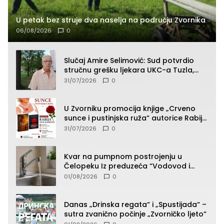
U petak bez struje dva naselja na području Zvornika
06/08/2026
0
Slučaj Amire Selimović: Sud potvrdio
stručnu grešku ljekara UKC-a Tuzla,
presudan dokaz ostala obdukcija
31/07/2026
0
U Zvorniku promocija knjige „Crveno
sunce i pustinjska ruža“ autorice Rabije
Avdić-Hamidović
31/07/2026
0
Kvar na pumpnom postrojenju u
Čelopeku Iz preduzeća “Vodovod i
komunalije”
01/08/2026
0
Danas „Drinska regata“ i „Spustijada“ –
sutra zvanično počinje „Zvorničko ljeto“