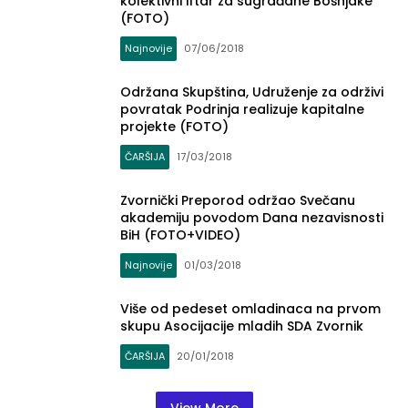
kolektivni iftar za sugrađane Bošnjake
(FOTO)
Najnovije
07/06/2018
Održana Skupština, Udruženje za održivi
povratak Podrinja realizuje kapitalne
projekte (FOTO)
ČARŠIJA
17/03/2018
Zvornički Preporod održao Svečanu
akademiju povodom Dana nezavisnosti
BiH (FOTO+VIDEO)
Najnovije
01/03/2018
Više od pedeset omladinaca na prvom
skupu Asocijacije mladih SDA Zvornik
ČARŠIJA
20/01/2018
View More