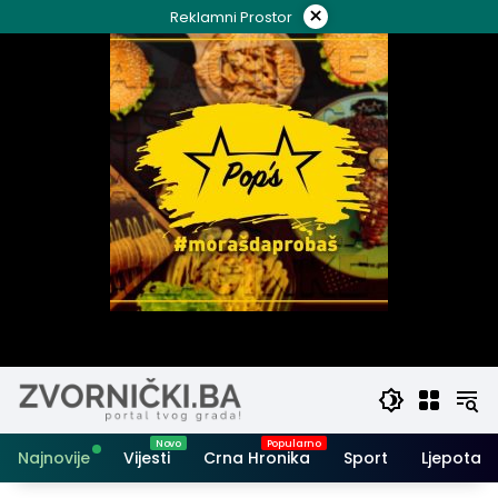
Skip
×
Reklamni Prostor
to
content
Najnovije
Vijesti
Crna Hronika
Sport
Ljepota i 