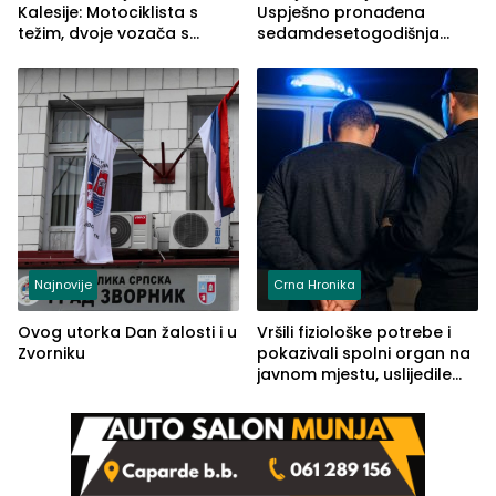
Kalesije: Motociklista s
Uspješno pronađena
težim, dvoje vozača s
sedamdesetogodišnja
lakšim povredama
Ivanka Lazić, rodom iz
Kravice.
Najnovije
Crna Hronika
Ovog utorka Dan žalosti i u
Vršili fiziološke potrebe i
Zvorniku
pokazivali spolni organ na
javnom mjestu, uslijedile
kazne