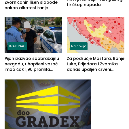
Zvorničanin lišen slobode
fizičkog napada
nakon alkotestiranja
BRATUNAC
Najnovije
Pijan izazvao saobraćajnu
Za područje Mostara, Banje
nezgodu, uhapšeni vozač
Luke, Prijedora i Zvornika
imao čak 1,90 promila
danas upaljen crveni
alkohola u krvi
meteoalarm