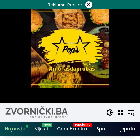
Skip
×
Reklamni Prostor
to
content
Najnovije
Vijesti
Crna Hronika
Sport
Ljepota i 