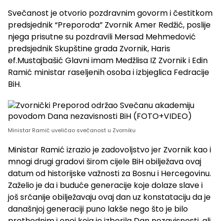
Svečanost je otvorio pozdravnim govorm i čestitkom
predsjednik “Preporoda” Zvornik Amer Redžić, poslije
njega prisutne su pozdravili Mersad Mehmedović
predsjednik Skupštine grada Zvornik, Haris
ef.Mustajbašić Glavni imam Medžlisa IZ Zvornik i Edin
Ramić ministar raseljenih osoba i izbjeglica Fedracije
BiH.
Ministar Ramić uveličao svečanost u Zvorniku
Ministar Ramić izrazio je zadovoljstvo jer Zvornik kao i
mnogi drugi gradovi širom cijele BiH obilježava ovaj
datum od historijske važnosti za Bosnu i Hercegovinu.
Zaželio je da i buduće generacije koje dolaze slave i
još srčanije obilježavaju ovaj dan uz konstataciju da je
današnjoj generaciji puno lakše nego što je bilo
prethodnim i onoj koja je izborila Dan nezavisnosti, ali