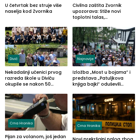
U četvrtak bez struje više
Civilna zaštita Zvornik
naselja kod Zvornika
upozorava: Stiže novi
toplotni talas,
temperature do 41 stepen
Divič
Najnovije
Nekadašnji učenici prvog
Izložba „Most u bojama“ i
razreda škole u Diviču
predstava „Patuljkova
okupile se nakon 50
knjiga bajki“ oduševili
godina, a učitelj Mustafa
posjetioce
Pašić im održao čas
(FOTO)
Crna Hronika
Crna Hronika
Pijan za volanom, još jedan
Novi prekršajni nalog zbog