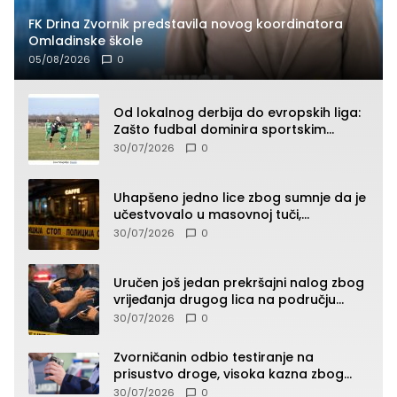
FK Drina Zvornik predstavila novog koordinatora
Omladinske škole
05/08/2026
0
Od lokalnog derbija do evropskih liga:
Zašto fudbal dominira sportskim
klađenjem
30/07/2026
0
Uhapšeno jedno lice zbog sumnje da je
učestvovalo u masovnoj tuči,
maloljetnik zadobio povrede
30/07/2026
0
Uručen još jedan prekršajni nalog zbog
vrijeđanja drugog lica na području
Zvornika
30/07/2026
0
Zvorničanin odbio testiranje na
prisustvo droge, visoka kazna zbog
kršenja Zakona o osnovama
30/07/2026
0