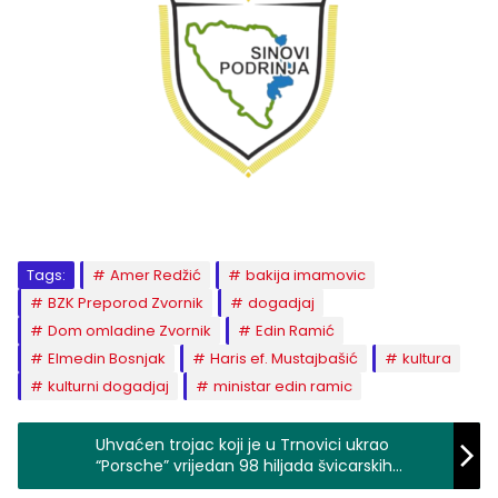
Tags:
Amer Redžić
bakija imamovic
BZK Preporod Zvornik
dogadjaj
Dom omladine Zvornik
Edin Ramić
Elmedin Bosnjak
Haris ef. Mustajbašić
kultura
kulturni dogadjaj
ministar edin ramic
Uhvaćen trojac koji je u Trnovici ukrao
“Porsche” vrijedan 98 hiljada švicarskih
franaka