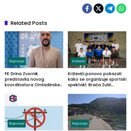
Related Posts
Najnovije
Križevići
FK Drina Zvornik
Križevići ponovo pokazali
predstavila novog
kako se organizuje sportski
koordinatora Omladinske
spektakl: Braća Zulić
škole
osvojila Križevići kup 2026
Najnovije
Najnovije