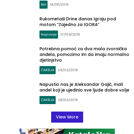
BiH
19/05/2019
Rukometaši Drine danas igraju pod
motom “Zajedno za IGORA”
Najnovije
07/04/2019
Potrebna pomoć za dva mala zvornička
anđela, pomozimo im da imaju normalno
djetinjstvo
ČARŠIJA
09/02/2019
Napustio nas je Aleksandar Gajić, mali
anđel koji je ujedinio sve ljude dobre volje
ČARŠIJA
08/02/2019
View More