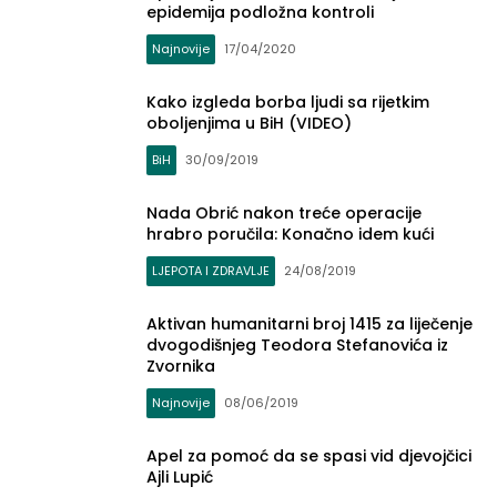
epidemija podložna kontroli
Najnovije
17/04/2020
Kako izgleda borba ljudi sa rijetkim
oboljenjima u BiH (VIDEO)
BiH
30/09/2019
Nada Obrić nakon treće operacije
hrabro poručila: Konačno idem kući
LJEPOTA I ZDRAVLJE
24/08/2019
Aktivan humanitarni broj 1415 za liječenje
dvogodišnjeg Teodora Stefanovića iz
Zvornika
Najnovije
08/06/2019
Apel za pomoć da se spasi vid djevojčici
Ajli Lupić