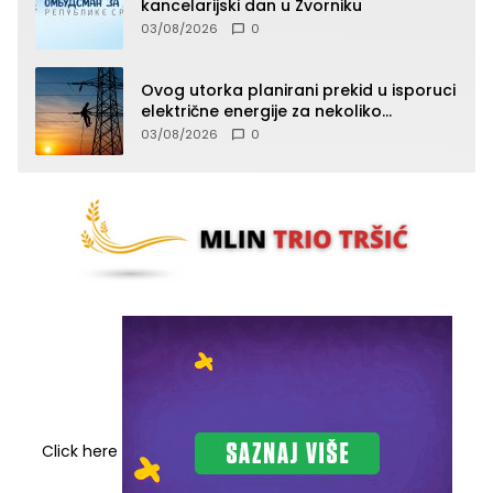
kancelarijski dan u Zvorniku
03/08/2026
0
Ovog utorka planirani prekid u isporuci
električne energije za nekoliko
zvorničkih naselja
03/08/2026
0
Click here