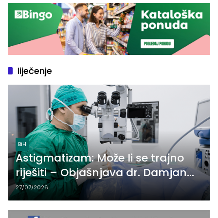
liječenje
BiH
Astigmatizam: Može li se trajno
riješiti – Objašnjava dr. Damjan
Kepeski
27/07/2026