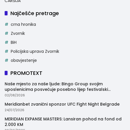
ČARŠIJA
Najčešće pretrage
crna hronika
Zvornik
BiH
Policijska uprava Zvornik
obavjestenje
PROMOTEXT
Naše mjesto za naše ljude: Bingo Group svojim
uposlenicima posvećuje posebno lijep festivalski
trenutak
02/08/2026
Meridianbet zvanični sponzor UFC Fight Night Belgrade
24/07/2026
MERIDIAN EXPANSE MASTERS: Lansiran pohod na fond od
2.000 KM