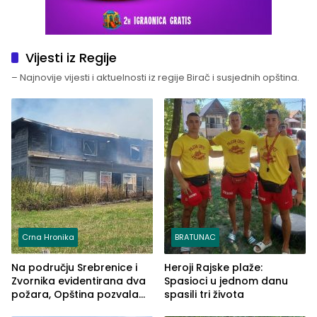
Vijesti iz Regije
– Najnovije vijesti i aktuelnosti iz regije Birač i susjednih opština.
Crna Hronika
BRATUNAC
Na području Srebrenice i
Heroji Rajske plaže:
Zvornika evidentirana dva
Spasioci u jednom danu
požara, Opština pozvala
spasili tri života
na smirivanje tenzija