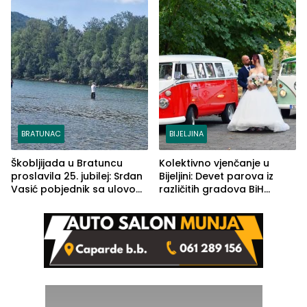
BRATUNAC
BIJELJINA
Škobljijada u Bratuncu
Kolektivno vjenčanje u
proslavila 25. jubilej: Srđan
Bijeljini: Devet parova iz
Vasić pobjednik sa ulovom
različitih gradova BiH
od 2.040 grama (FOTO)
izgovorilo sudbonosno da