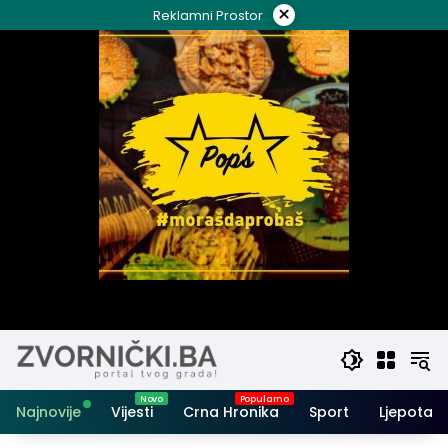
Skip
×
Reklamni Prostor
to
content
Najnovije
Vijesti
Crna Hronika
Sport
Ljepota i 