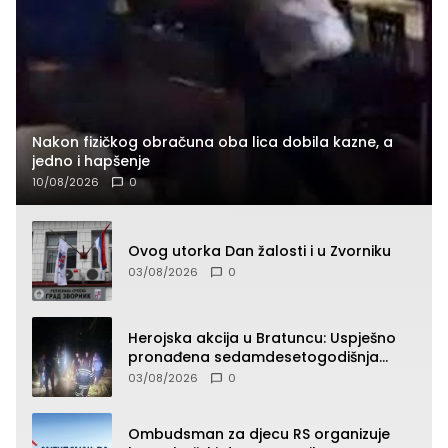
Nakon fizičkog obračuna oba lica dobila kazne, a
jedno i hapšenje
10/08/2026
0
Ovog utorka Dan žalosti i u Zvorniku
03/08/2026
0
Herojska akcija u Bratuncu: Uspješno
pronađena sedamdesetogodišnja
Ivanka Lazić, rodom iz Kravice.
03/08/2026
0
Ombudsman za djecu RS organizuje