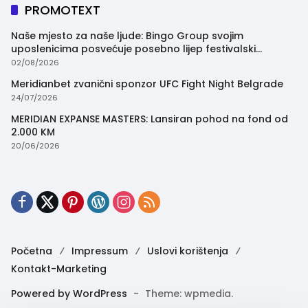
PROMOTEXT
Naše mjesto za naše ljude: Bingo Group svojim
uposlenicima posvećuje posebno lijep festivalski
trenutak
02/08/2026
Meridianbet zvanični sponzor UFC Fight Night Belgrade
24/07/2026
MERIDIAN EXPANSE MASTERS: Lansiran pohod na fond od
2.000 KM
20/06/2026
Početna
Impressum
Uslovi korištenja
Kontakt-Marketing
Powered by WordPress
-
Theme: wpmedia.