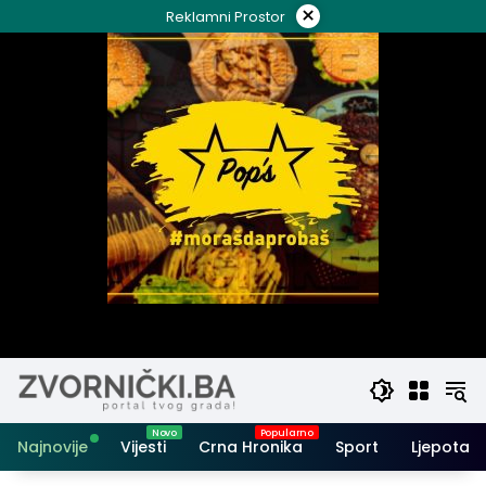
Skip
×
Reklamni Prostor
to
content
Najnovije
Vijesti
Crna Hronika
Sport
Ljepota i 