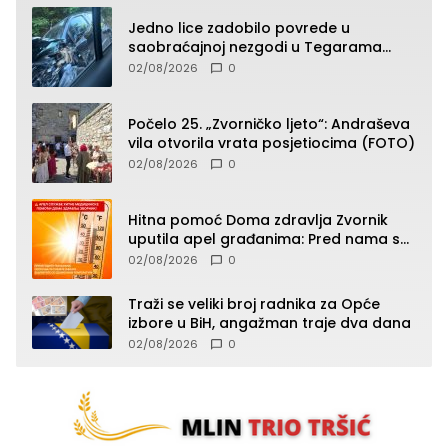
Jedno lice zadobilo povrede u
saobraćajnoj nezgodi u Tegarama
(FOTO)
02/08/2026
0
Počelo 25. „Zvorničko ljeto“: Andraševa
vila otvorila vrata posjetiocima (FOTO)
02/08/2026
0
Hitna pomoć Doma zdravlja Zvornik
uputila apel građanima: Pred nama su
temperature do 40°C, oprez zbog
02/08/2026
0
toplotnog udara
Traži se veliki broj radnika za Opće
izbore u BiH, angažman traje dva dana
02/08/2026
0