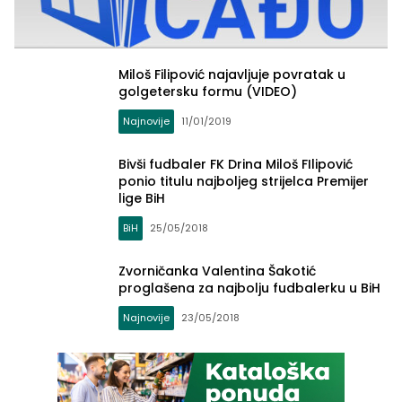
Miloš Filipović najavljuje povratak u
golgetersku formu (VIDEO)
Najnovije
11/01/2019
Bivši fudbaler FK Drina Miloš FIlipović
ponio titulu najboljeg strijelca Premijer
lige BiH
BiH
25/05/2018
Zvorničanka Valentina Šakotić
proglašena za najbolju fudbalerku u BiH
Najnovije
23/05/2018