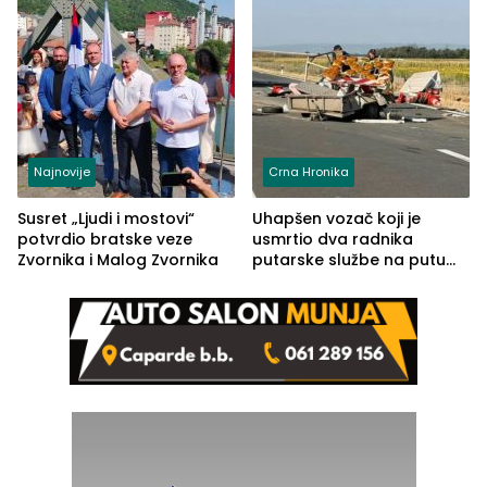
Najnovije
Crna Hronika
Susret „Ljudi i mostovi“
Uhapšen vozač koji je
potvrdio bratske veze
usmrtio dva radnika
Zvornika i Malog Zvornika
putarske službe na putu
od Loznice prema Šapcu
(FOTO)