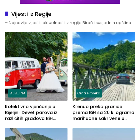
Vijesti iz Regije
– Najnovije vijesti i aktuelnosti iz regije Birač i susjednih opština.
BIJELJINA
Crna Hronika
Kolektivno vjenčanje u
Krenuo preko granice
Bijeljini: Devet parova iz
prema BiH sa 20 kilograma
različitih gradova BiH
marihuane sakrivene u
izgovorilo sudbonosno da
automobilu