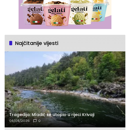
Najčitanije vijesti
Tragedija: Mladić se utopio u rijeci Krivaji
08/08/2026
0