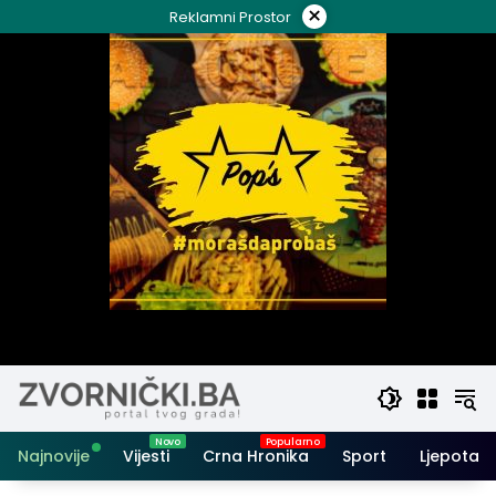
Skip
×
Reklamni Prostor
to
content
Najnovije
Vijesti
Crna Hronika
Sport
Ljepota i 