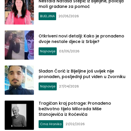
Nestala Nataša Stepić iz Bijeljine, policija
moli građane za pomoć
BIJELJINA
20/05/2026
Otkriveni novi detalji: Kako je pronađeno
dvoje nestale djece iz Srbije?
Najnovije
03/05/2026
Slađan Ćorić iz Bijeljine još uvijek nije
pronađen, posljednji put viđen u Zvorniku
Najnovije
27/04/2026
Tragičan kraj potrage: Pronađeno
beživotno tijelo Milorada Miše
Stanojevića iz Roćevića
Crna Hronika
21/02/2026