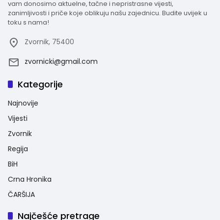
vam donosimo aktuelne, tačne i nepristrasne vijesti,
zanimljivosti i priče koje oblikuju našu zajednicu. Budite uvijek u
toku s nama!
Zvornik, 75400
zvornicki@gmail.com
Kategorije
Najnovije
Vijesti
Zvornik
Regija
BiH
Crna Hronika
ČARŠIJA
Najčešće pretrage