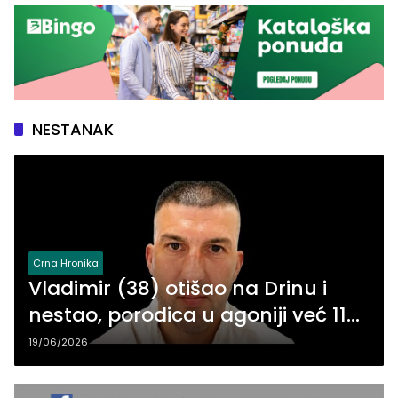
NESTANAK
Crna Hronika
Vladimir (38) otišao na Drinu i
nestao, porodica u agoniji već 11
dana
19/06/2026