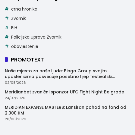
crna hronika
Zvornik
BiH
Policijska uprava Zvornik
obavjestenje
PROMOTEXT
Naše mjesto za naše ljude: Bingo Group svojim
uposlenicima posvećuje posebno lijep festivalski
trenutak
02/08/2026
Meridianbet zvanični sponzor UFC Fight Night Belgrade
24/07/2026
MERIDIAN EXPANSE MASTERS: Lansiran pohod na fond od
2.000 KM
20/06/2026