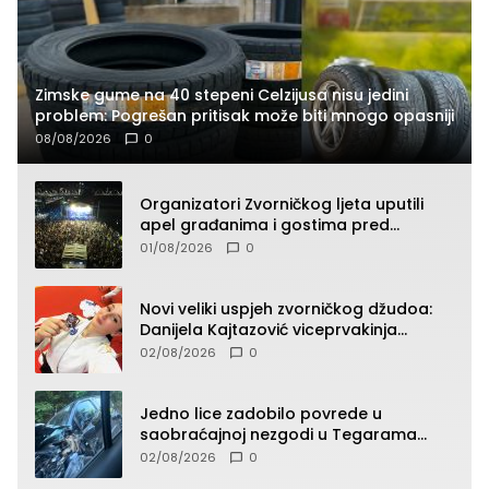
Zimske gume na 40 stepeni Celzijusa nisu jedini
problem: Pogrešan pritisak može biti mnogo opasniji
08/08/2026
0
Organizatori Zvorničkog ljeta uputili
apel građanima i gostima pred
početak koncertnog programa
01/08/2026
0
Novi veliki uspjeh zvorničkog džudoa:
Danijela Kajtazović viceprvakinja
Balkana u seniorskoj konkurenciji
02/08/2026
0
Jedno lice zadobilo povrede u
saobraćajnoj nezgodi u Tegarama
(FOTO)
02/08/2026
0