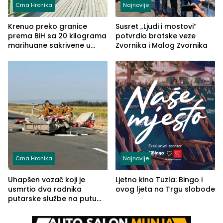
Crna Hronika
Najnovije
Krenuo preko granice
Susret „Ljudi i mostovi“
prema BiH sa 20 kilograma
potvrdio bratske veze
marihuane sakrivene u
Zvornika i Malog Zvornika
automobilu
Crna Hronika
Najnovije
Uhapšen vozač koji je
Ljetno kino Tuzla: Bingo i
usmrtio dva radnika
ovog ljeta na Trgu slobode
putarske službe na putu
od Loznice prema Šapcu
(FOTO)