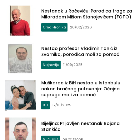
Nestanak u Roćeviću: Porodica traga za
Miloradom Mišom Stanojevićem (FOTO)
Crna Hronika
20/02/2026
Nestao profesor Vladimir Tanić iz
Zvornika, porodica moli za pomoć
Najnovije
11/09/2025
Muškarac iz BiH nestao u Istanbulu
nakon bračnog putovanja: Očajna
supruga moli za pomoć
BiH
17/01/2025
Bijeljina: Prijavljen nestanak Bojana
Stankića
BIJELJINA
08/01/2025