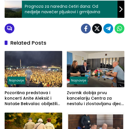
Prognoza za naredna četiri dana: Od
nedjelje navečer pljuskovi i grmljavina
Related Posts
Najnovije
Najnovije
Pozorišna predstava i
Zvornik dobija prvu
koncerti Anite Aleksić i
kancelariju Centra za
Nataše Bekvalac obilježili
nestalu i zlostavljanu djecu
četvrto veče Zvorničkog
u RS-u
ljeta (FOTO)