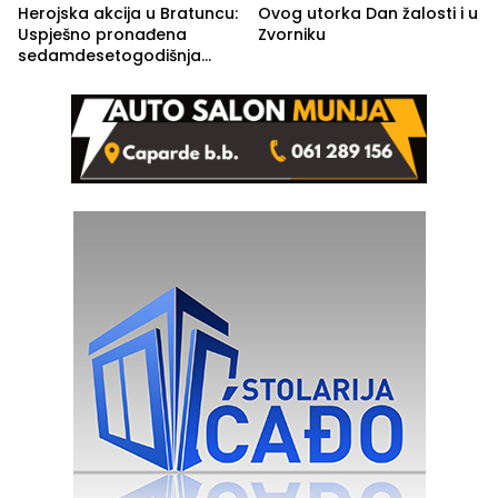
Herojska akcija u Bratuncu:
Ovog utorka Dan žalosti i u
Uspješno pronađena
Zvorniku
sedamdesetogodišnja
Ivanka Lazić, rodom iz
Kravice.