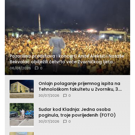
Pozorišna predstava i koncerti Anite Aleksić i Nataše
Bekvalac obilježili četvrto veče Zvorničkog ljeta
(FOTO)
06/08/2026
0
Onlajn polaganje prijemnog ispita na
Tehnološkom fakultetu u Zvorniku, 3.
septembra u 9.00 časova
30/07/2026
0
Sudar kod Kladnja: Jedna osoba
poginula, troje povrijeđenih (FOTO)
30/07/2026
0