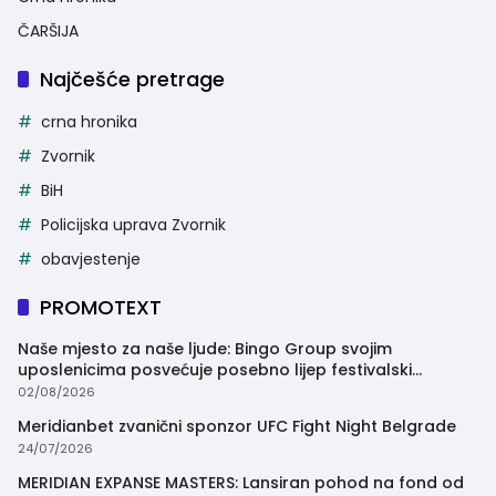
ČARŠIJA
Najčešće pretrage
crna hronika
Zvornik
BiH
Policijska uprava Zvornik
obavjestenje
PROMOTEXT
Naše mjesto za naše ljude: Bingo Group svojim
uposlenicima posvećuje posebno lijep festivalski
trenutak
02/08/2026
Meridianbet zvanični sponzor UFC Fight Night Belgrade
24/07/2026
MERIDIAN EXPANSE MASTERS: Lansiran pohod na fond od