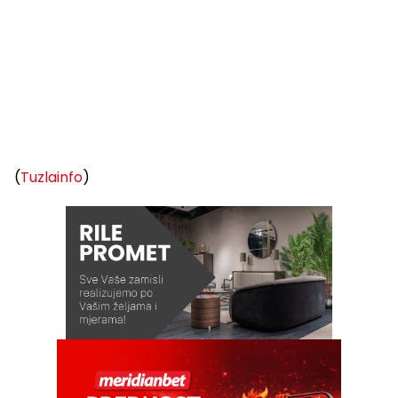
(
Tuzlainfo
)