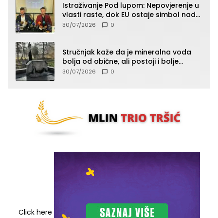
Istraživanje Pod lupom: Nepovjerenje u
vlasti raste, dok EU ostaje simbol nade
građana
30/07/2026
0
Stručnjak kaže da je mineralna voda
bolja od obične, ali postoji i bolje
rješenje
30/07/2026
0
Click here