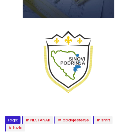
Tags:
NESTANAK
obavjestenje
smrt
tuzla