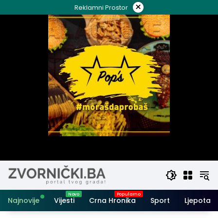
Skip
×
Reklamni Prostor
to
content
Najnovije
Vijesti
Crna Hronika
Sport
Ljepota i 