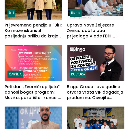
BiH
Biznis
Prijevremena penzija u FBiH:
Uprava Nove Željezare
Ko može iskoristiti
Zenica odbila oba
posljednju priliku do kraja
prijedloga Vlade FBiH:
2026. godine
Ustrajni da je stečaj jedino
rješenje
ČARŠIJA
KULTURA
Peti dan „Zvorničkog ljeta“
Bingo Group i ove godine
donosi bogat program:
otvara vrata VIP događaja
Muzika, pozorište i koncert
građanima: Osvojite
Stoje
ulaznice za koncert Petra
Graše