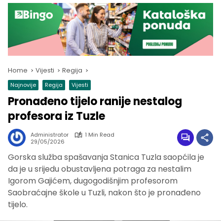
Home
Vijesti
Regija
Najnovije
Regija
Vijesti
Pronađeno tijelo ranije nestalog
profesora iz Tuzle
Administrator
1 Min Read
29/05/2026
Gorska služba spašavanja Stanica Tuzla saopćila je
da je u srijedu obustavljena potraga za nestalim
Igorom Gajićem, dugogodišnjim profesorom
Saobraćajne škole u Tuzli, nakon što je pronađeno
tijelo.