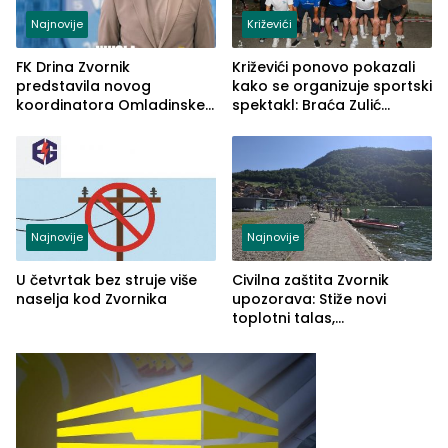
Najnovije
Križevići
FK Drina Zvornik
Križevići ponovo pokazali
predstavila novog
kako se organizuje sportski
koordinatora Omladinske
spektakl: Braća Zulić
škole
osvojila Križevići kup 2026
Najnovije
Najnovije
U četvrtak bez struje više
Civilna zaštita Zvornik
naselja kod Zvornika
upozorava: Stiže novi
toplotni talas,
temperature do 41 stepen