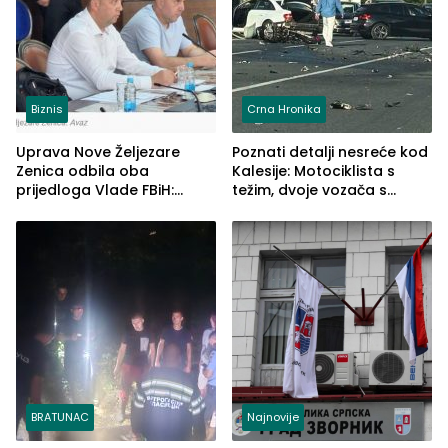
Biznis
Crna Hronika
Uprava Nove Željezare
Poznati detalji nesreće kod
Zenica odbila oba
Kalesije: Motociklista s
prijedloga Vlade FBiH:
težim, dvoje vozača s
Ustrajni da je stečaj jedino
lakšim povredama
rješenje
BRATUNAC
Najnovije