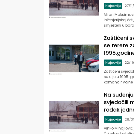
Najnovije
27/11
Milan Maksimović
inženjerijskoj če
smješteni u ba
Zaštićeni s
se terete za
1995.godin
Najnovije
22/11
Zaštićeni svjedok
su u julu 1995. g
komandir Vojne p
Na suđenju 
svjedočili
rođak jedno
Najnovije
26/0
Vinko Mihajlović
Četvrtog batalj