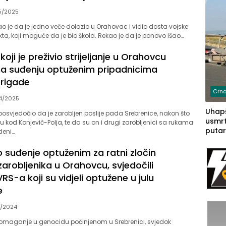
5/2025
zao je da je jedno veče dolazio u Orahovac i vidio dosta vojske
ta, koji moguće da je bio škola. Rekao je da je ponovo išao…
koji je preživio strijeljanje u Orahovcu
na suđenju optuženim pripadnicima
brigade
Crna
4/2025
Uhapš
 posvjedočio da je zarobljen poslije pada Srebrenice, nakon što
usmrt
u kod Konjević-Polja, te da su on i drugi zarobljenici sa rukama
putar
deni…
putu 
prem
 suđenje optuženim za ratni zločin
(FOT
a zarobljenika u Orahovcu, svjedočili
VRS-a koji su vidjeli optužene u julu
e
0/2024
omaganje u genocidu počinjenom u Srebrenici, svjedok