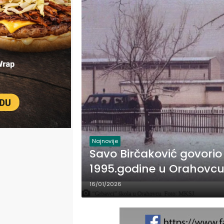
Najnovije
Savo Birčaković govorio
1995.godine u Orahovcu 
stotine zarobljenika
16/01/2026