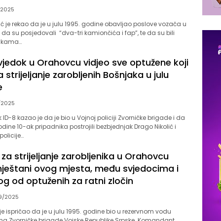
/2025
 je rekao da je u julu 1995. godine obavljao poslove vozača u
ti, da su posjedovali “dva-tri kamiončića i fap”, te da su bili
rakama…
vjedok u Orahovcu vidjeo sve optužene koji
 strijeljanje zarobljenih Bošnjaka u julu
e
/2025
 ID-8 kazao je da je bio u Vojnoj policiji Zvorničke brigade i da
odine 10-ak pripadnika postrojili bezbjednjak Drago Nikolić i
olicije…
za strijeljanje zarobljenika u Orahovcu
 mještani ovog mjesta, među svjedocima i
g od optuženih za ratni zločin
9/2025
 je ispričao da je u julu 1995. godine bio u rezervnom vodu
ona Zvorničke brigade Vojske Republike Srpske. Komandant