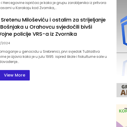
i Hercegovine ispričao je kako je grupu zarobljenika iz pritvora
 kasarni u Karakaju kod Zvornika,…
Sretenu Miloševiću i ostalim za strijeljanje
 Bošnjaka u Orahovcu svjedočili bivši
Vojne policije VRS-a iz Zvornika
7/2024
maganje u genocidu u Srebrenici, prvi svjedok Tužilaštva
ne je izjavio kako je u julu 1995. ispred škole i fiskulturne sale u
dovođenje…
View More