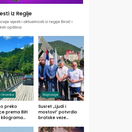
jesti iz Regije
vije vijesti i aktuelnosti iz regije Birač i
nih opština.
 Hronika
Najnovije
uo preko
Susret „Ljudi i
ce prema BiH
mostovi“ potvrdio
 kilograma
bratske veze
uane sakrivene
Zvornika i Malog
omobilu
Zvornika