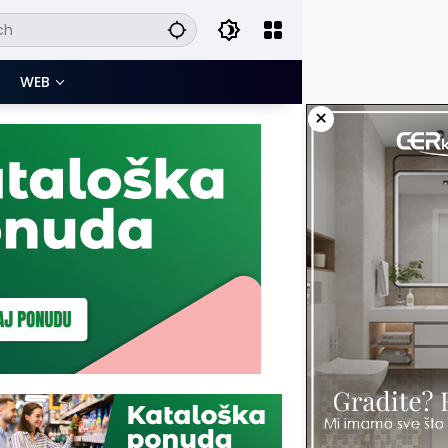
WEB
×