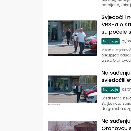
bataljona, kako j
Svjedočili 
VRS-a o str
su počele st
Najnovije
21/0
Miladin Mijatovi
prikupljao odjeć
u selo Orahovac
Na suđenju 
svjedočili e
Najnovije
08/0
Lazar Matić, nek
Baljkovica, ispri
da ga treba u z
Na suđenju 
Orahovcu sv