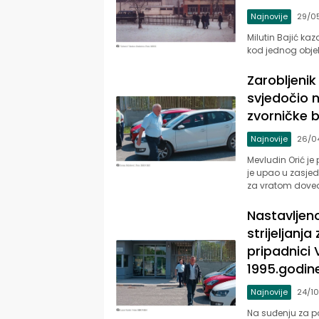
Najnovije
29/0
Milutin Bajić ka
kod jednog objek
Zarobljenik 
svjedočio 
zvorničke 
Najnovije
26/0
Mevludin Orić je
je upao u zasjed
za vratom dove
Nastavljeno
strijeljanj
pripadnici 
1995.godin
Najnovije
24/1
Na suđenju za p