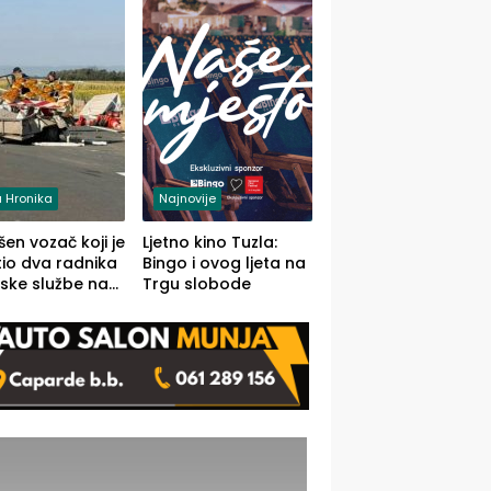
 Hronika
Najnovije
en vozač koji je
Ljetno kino Tuzla:
io dva radnika
Bingo i ovog ljeta na
ske službe na
Trgu slobode
od Loznice
a Šapcu
O)