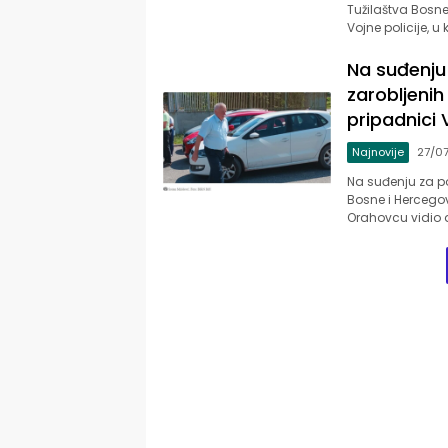
Tužilaštva Bosne 
Vojne policije, u
Na suđenju 
zarobljenih
pripadnici 
Najnovije
27/0
Na suđenju za po
Bosne i Hercegovi
Orahovcu vidio 