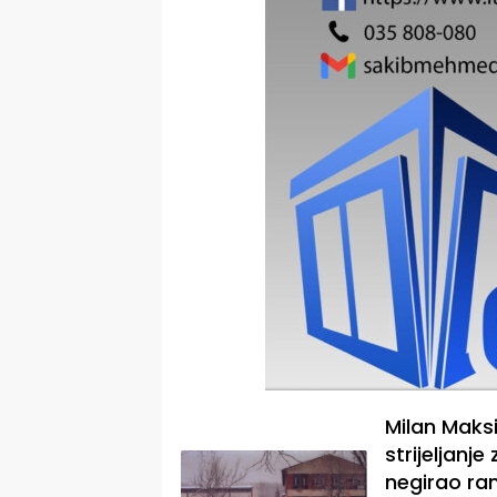
Milan Maks
strijeljanj
negirao ran