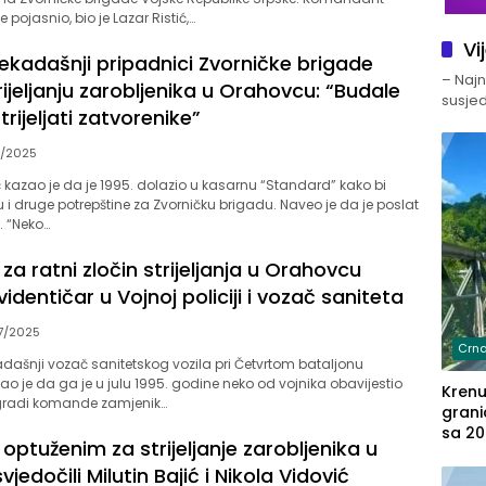
e pojasnio, bio je Lazar Ristić,…
Vi
nekadašnji pripadnici Zvorničke brigade
– Najno
ijeljanju zarobljenika u Orahovcu: “Budale
susjed
rijeljati zatvorenike”
9/2025
ć kazao je da je 1995. dolazio u kasarnu “Standard” kako bi
u i druge potrepštine za Zvorničku brigadu. Naveo je da je poslat
. “Neko…
za ratni zločin strijeljanja u Orahovcu
videntičar u Vojnoj policiji i vozač saniteta
7/2025
Crna
adašnji vozač sanitetskog vozila pri Četvrtom bataljonu
čao je da ga je u julu 1995. godine neko od vojnika obavijestio
Kren
gradi komande zamjenik…
grani
sa 20
optuženim za strijeljanje zarobljenika u
marih
jedočili Milutin Bajić i Nikola Vidović
u aut