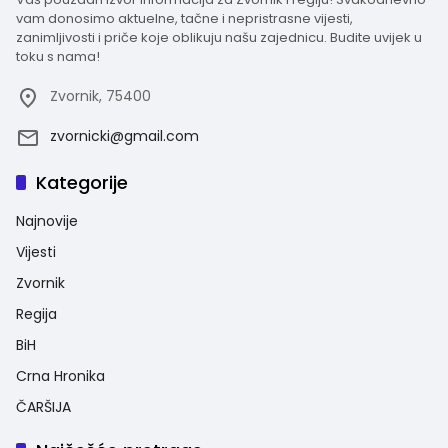
vam donosimo aktuelne, tačne i nepristrasne vijesti,
zanimljivosti i priče koje oblikuju našu zajednicu. Budite uvijek u
toku s nama!
Zvornik, 75400
zvornicki@gmail.com
Kategorije
Najnovije
Vijesti
Zvornik
Regija
BiH
Crna Hronika
ČARŠIJA