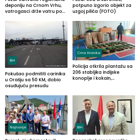
deponiju na Crnom Vrhu,
potpuno izgorio objekt za
vatrogasci drže vatru pod
uzgoj pilića (FOTO)
kontrolom (FOTO)
Crna Hronika
BiH
Policija otkrila plantažu sa
206 stabljika indijske
Pokušao podmititi carinika
konoplje i kokain,
u Orašju sa 50 KM, dobio
uhapšena jedna osoba
osuđujuću presudu
(FOTO)
Najnovije
BiH