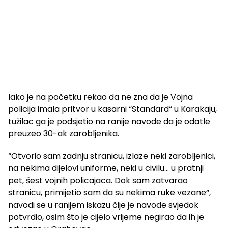
Iako je na početku rekao da ne zna da je Vojna
policija imala pritvor u kasarni “Standard“ u Karakaju,
tužilac ga je podsjetio na ranije navode da je odatle
preuzeo 30-ak zarobljenika.
“Otvorio sam zadnju stranicu, izlaze neki zarobljenici,
na nekima dijelovi uniforme, neki u civilu… u pratnji
pet, šest vojnih policajaca. Dok sam zatvarao
stranicu, primijetio sam da su nekima ruke vezane“,
navodi se u ranijem iskazu čije je navode svjedok
potvrdio, osim što je cijelo vrijeme negirao da ih je