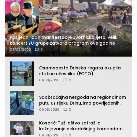
Posljednji dan manifestacije Zvorničko ljeto, veliki
koncert YU grupe zatvara program ove godine
08/08/2026
0
Osamnaesta Drinska regata okupila
stotine učesnika (FOTO)
01/08/2026
0
Saobraćajna nezgoda na regionalnom
putu uz rijeku Drinu, ima povrijeđenih
lica (FOTO)
01/08/2026
0
Kosorić: Tužilaštvo zatražilo
kažnjavanje nekadašnjeg komandanta
Vlaseničke brigade
01/08/2026
0