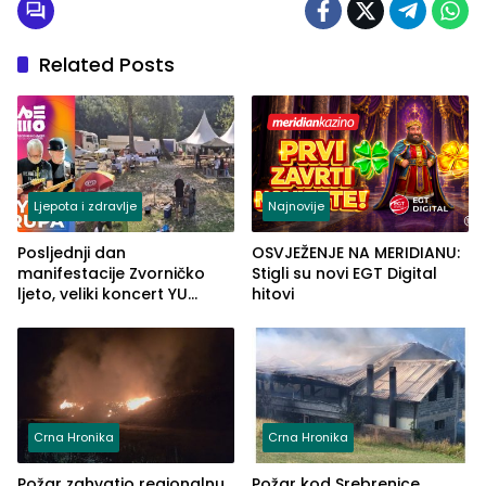
Related Posts
Ljepota i zdravlje
Najnovije
Posljednji dan
OSVJEŽENJE NA MERIDIANU:
manifestacije Zvorničko
Stigli su novi EGT Digital
ljeto, veliki koncert YU
hitovi
grupe zatvara program
ove godine
Crna Hronika
Crna Hronika
Požar zahvatio regionalnu
Požar kod Srebrenice,