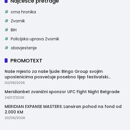
Najčešće pretrage
crna hronika
Zvornik
BiH
Policijska uprava Zvornik
obavjestenje
PROMOTEXT
Naše mjesto za naše ljude: Bingo Group svojim
uposlenicima posvećuje posebno lijep festivalski
trenutak
02/08/2026
Meridianbet zvanični sponzor UFC Fight Night Belgrade
24/07/2026
MERIDIAN EXPANSE MASTERS: Lansiran pohod na fond od
2.000 KM
20/06/2026