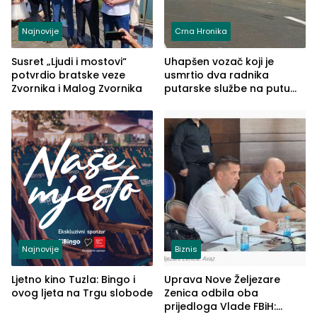
Najnovije
Crna Hronika
Susret „Ljudi i mostovi“
Uhapšen vozač koji je
potvrdio bratske veze
usmrtio dva radnika
Zvornika i Malog Zvornika
putarske službe na putu
od Loznice prema Šapcu
(FOTO)
Najnovije
Biznis
Ljetno kino Tuzla: Bingo i
Uprava Nove Željezare
ovog ljeta na Trgu slobode
Zenica odbila oba
prijedloga Vlade FBiH: