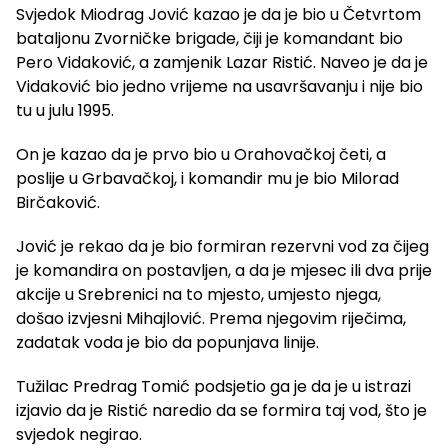
Svjedok Miodrag Jović kazao je da je bio u Četvrtom
bataljonu Zvorničke brigade, čiji je komandant bio
Pero Vidaković, a zamjenik Lazar Ristić. Naveo je da je
Vidaković bio jedno vrijeme na usavršavanju i nije bio
tu u julu 1995.
On je kazao da je prvo bio u Orahovačkoj četi, a
poslije u Grbavačkoj, i komandir mu je bio Milorad
Birčaković.
Jović je rekao da je bio formiran rezervni vod za čijeg
je komandira on postavljen, a da je mjesec ili dva prije
akcije u Srebrenici na to mjesto, umjesto njega,
došao izvjesni Mihajlović. Prema njegovim riječima,
zadatak voda je bio da popunjava linije.
Tužilac Predrag Tomić podsjetio ga je da je u istrazi
izjavio da je Ristić naredio da se formira taj vod, što je
svjedok negirao.