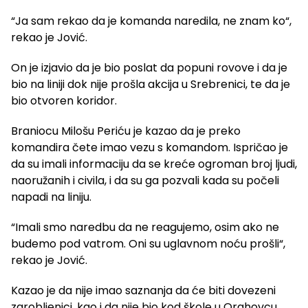
“Ja sam rekao da je komanda naredila, ne znam ko“,
rekao je Jović.
On je izjavio da je bio poslat da popuni rovove i da je
bio na liniji dok nije prošla akcija u Srebrenici, te da je
bio otvoren koridor.
Braniocu Milošu Periću je kazao da je preko
komandira čete imao vezu s komandom. Ispričao je
da su imali informaciju da se kreće ogroman broj ljudi,
naoružanih i civila, i da su ga pozvali kada su počeli
napadi na liniju.
“Imali smo naredbu da ne reagujemo, osim ako ne
budemo pod vatrom. Oni su uglavnom noću prošli“,
rekao je Jović.
Kazao je da nije imao saznanja da će biti dovezeni
zarobljenici, kao i da nije bio kod škole u Orahovcu,