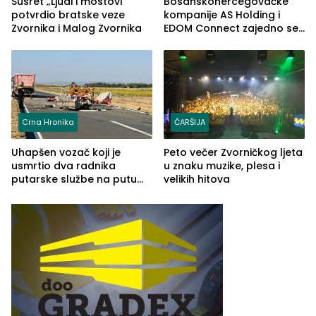
Susret „Ljudi i mostovi“
Bosanskohercegovačke
potvrdio bratske veze
kompanije AS Holding i
Zvornika i Malog Zvornika
EDOM Connect zajedno se
šire na tržište Maroka
Crna Hronika
ČARŠIJA
Uhapšen vozač koji je
Peto večer Zvorničkog ljeta
usmrtio dva radnika
u znaku muzike, plesa i
putarske službe na putu
velikih hitova
od Loznice prema Šapcu
(FOTO)