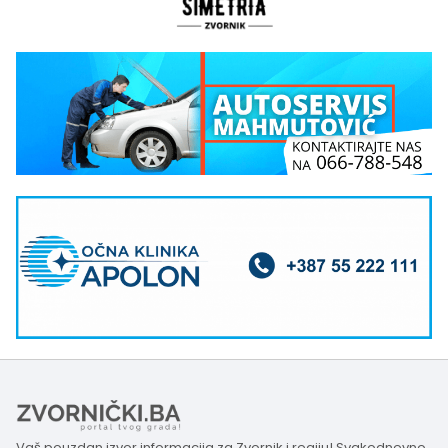
Vaš pouzdan izvor informacija za Zvornik i regiju! Svakodnevno