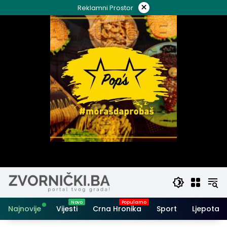
Skip
×
Reklamni Prostor
to
content
Najnovije
Vijesti
Crna Hronika
Sport
Ljepota i 