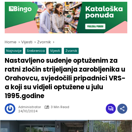
Home
Vijesti
Zvornik
Najnovije
Srebrenica
Vijesti
Zvornik
Nastavljeno suđenje optuženim za
ratni zločin strijeljanja zarobljenika u
Orahovcu, svjedočili pripadnici VRS-
a koji su vidjeli optužene u julu
1995.godine
Administrator
3 Min Read
24/10/2024