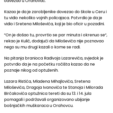
odvezao u Orahovac.
Kazao je da je zarobljenike dovezao do škole u Ceru i
tu vidio nekoliko vojnih policajaca. Potvrdio je da je
vidio i Sretena Miloševića, koji je bio oficir u pozadini.
“On je došao tu, provrtio se par minuta i okrenuo se“,
rekao je Kulić, dodajući da Miloševića nije poznavao
nego su mu drugi kazali o kome se radi.
Na pitanja branioca Radivoja Lazarevića, svjedok je
potvrdio da je na početku ročišta kazao da ne
poznaje nikog od optuženih.
Lazara Ristića, Mladena Mihajlovića, Sretena
Miloševića, Dragoja Ivanovića te Stanoja i Milorada
Birčakovića optužnica tereti da su 13. i 14. jula
pomagali i podržavali organizovano ubijanje
bošnjačkih muškaraca u Orahovcu.