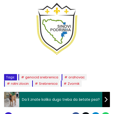
Tags:
genocid srebrenica
orahovac
ratni zlocin
Srebrenica
Zvornik
Da li znate koliko dugo treba da šetate psa?