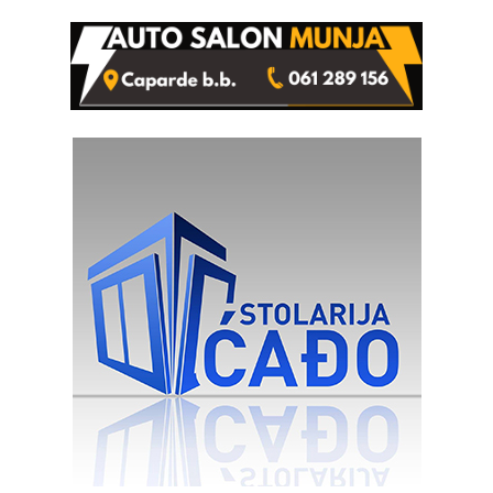
Ustrajni da je stečaj jedino
rješenje