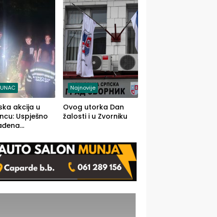
j jedino rješenje
TUNAC
Najnovije
ska akcija u
Ovog utorka Dan
ncu: Uspješno
žalosti i u Zvorniku
ađena
mdesetogodišnj
nka Lazić,
 iz Kravice.