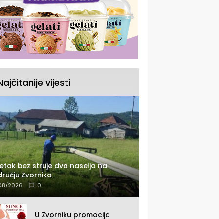
Najčitanije vijesti
etak bez struje dva naselja na
ručju Zvornika
08/2026
0
U Zvorniku promocija