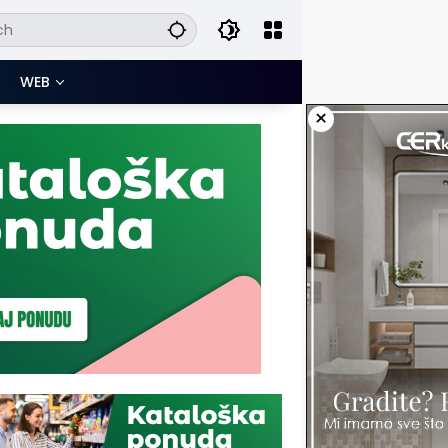
WEB
×