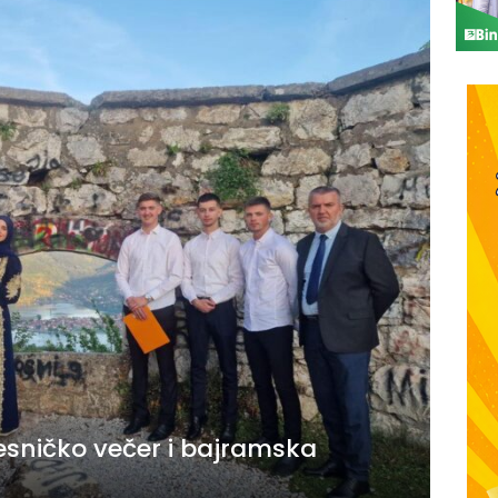
esničko večer i bajramska