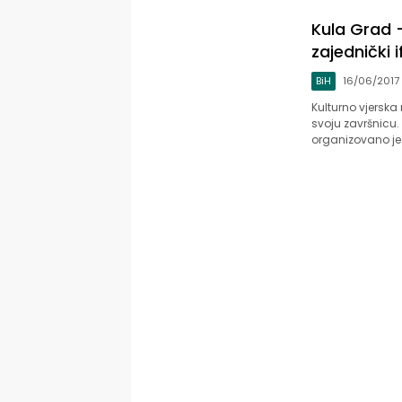
Kula Grad 
zajednički i
BiH
16/06/2017
Kulturno vjerska
svoju završnicu.
organizovano je