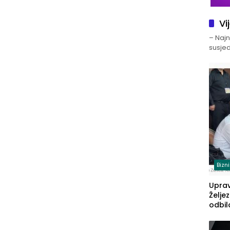
Vi
– Najno
susjed
Bizn
Upra
Želje
odbil
prije
FBiH: 