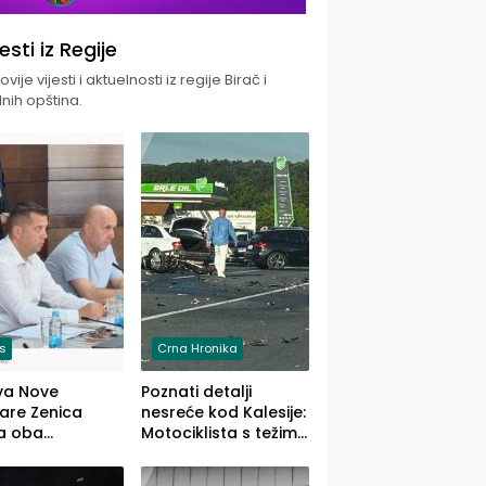
jesti iz Regije
vije vijesti i aktuelnosti iz regije Birač i
nih opština.
is
Crna Hronika
va Nove
Poznati detalji
zare Zenica
nesreće kod Kalesije:
a oba
Motociklista s težim,
dloga Vlade
dvoje vozača s
Ustrajni da je
lakšim povredama