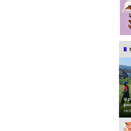
U p
pod
06/