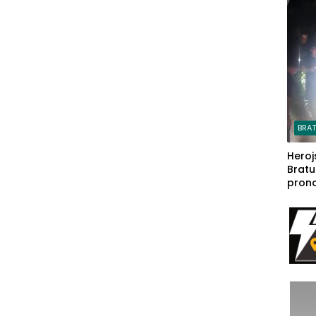
steča
BRA
Heroj
Bratu
pron
seda
a Iva
rodom