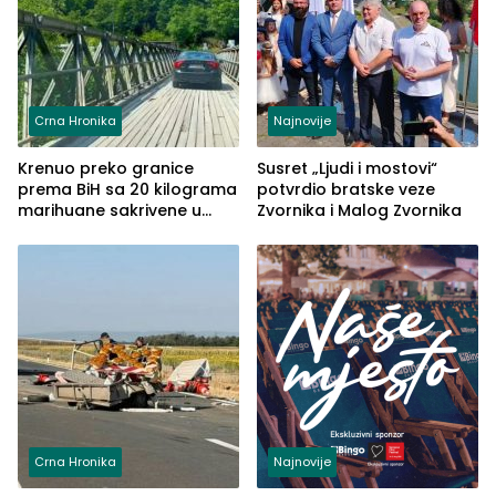
Crna Hronika
Najnovije
Krenuo preko granice
Susret „Ljudi i mostovi“
prema BiH sa 20 kilograma
potvrdio bratske veze
marihuane sakrivene u
Zvornika i Malog Zvornika
automobilu
Crna Hronika
Najnovije