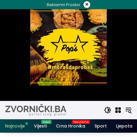
Skip
×
Reklamni Prostor
to
content
Najnovije
Vijesti
Crna Hronika
Sport
Ljepota i 