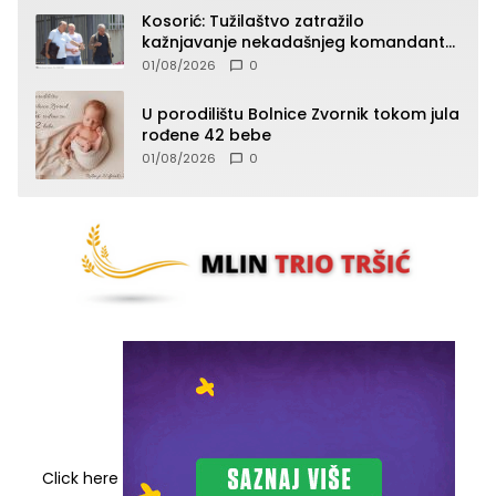
Kosorić: Tužilaštvo zatražilo
kažnjavanje nekadašnjeg komandanta
Vlaseničke brigade
01/08/2026
0
U porodilištu Bolnice Zvornik tokom jula
rođene 42 bebe
01/08/2026
0
Click here