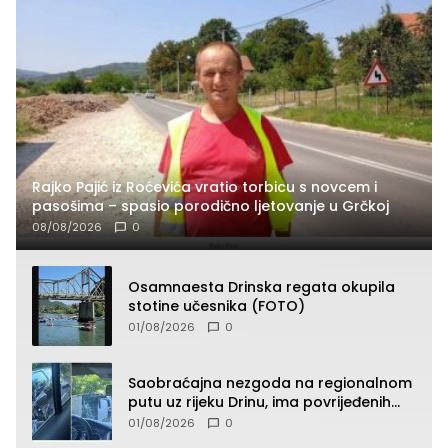
Rajko Pajić iz Roćevića vratio torbicu s novcem i
pasošima – spasio porodično ljetovanje u Grčkoj
08/08/2026
0
Osamnaesta Drinska regata okupila
stotine učesnika (FOTO)
01/08/2026
0
Saobraćajna nezgoda na regionalnom
putu uz rijeku Drinu, ima povrijeđenih
lica (FOTO)
01/08/2026
0