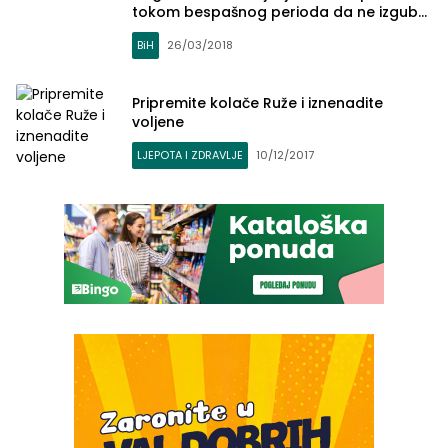
tokom bespašnog perioda da ne izgube
potencijal?
BiH
26/03/2018
Pripremite kolače Ruže i iznenadite
voljene
LJEPOTA I ZDRAVLJE
10/12/2017