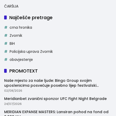
ČARŠIJA
Najčešće pretrage
crna hronika
Zvornik
BiH
Policijska uprava Zvornik
obavjestenje
PROMOTEXT
Naše mjesto za naše ljude: Bingo Group svojim
uposlenicima posvećuje posebno lijep festivalski
trenutak
02/08/2026
Meridianbet zvanični sponzor UFC Fight Night Belgrade
24/07/2026
MERIDIAN EXPANSE MASTERS: Lansiran pohod na fond od