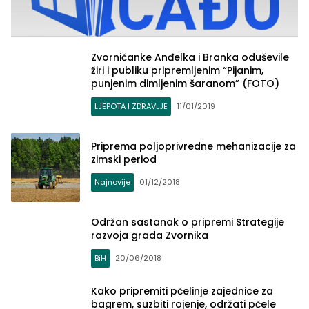
Zvorničanke Anđelka i Branka oduševile
žiri i publiku pripremljenim “Pijanim,
punjenim dimljenim šaranom” (FOTO)
LJEPOTA I ZDRAVLJE
11/01/2019
Priprema poljoprivredne mehanizacije za
zimski period
Najnovije
01/12/2018
Održan sastanak o pripremi Strategije
razvoja grada Zvornika
BiH
20/06/2018
Kako pripremiti pčelinje zajednice za
bagrem, suzbiti rojenje, održati pčele