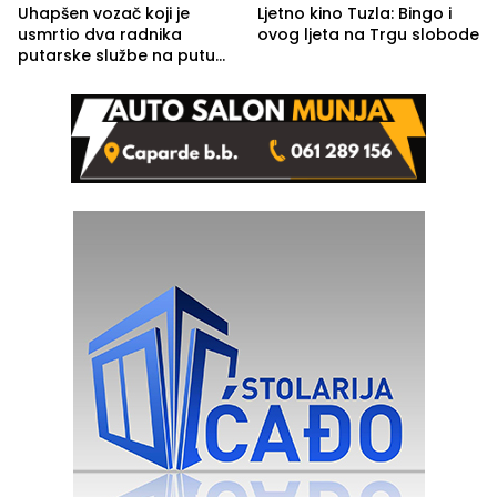
Uhapšen vozač koji je
Ljetno kino Tuzla: Bingo i
usmrtio dva radnika
ovog ljeta na Trgu slobode
putarske službe na putu
od Loznice prema Šapcu
(FOTO)