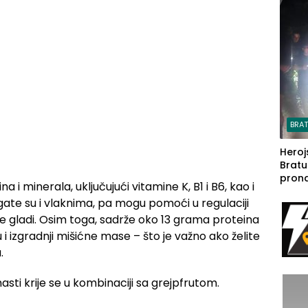
steča
BRA
Heroj
Bratu
pron
 i minerala, uključujući vitamine K, B1 i B6, kao i
seda
gate su i vlaknima, pa mogu pomoći u regulaciji
a Iva
rodom
e gladi. Osim toga, sadrže oko 13 grama proteina
i izgradnji mišićne mase – što je važno ako želite
.
masti krije se u kombinaciji sa grejpfrutom.