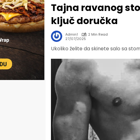
Tajna ravanog st
ključ doručka
Admin1
2 Min Read
27/07/2025
Ukoliko želite da skinete salo sa st