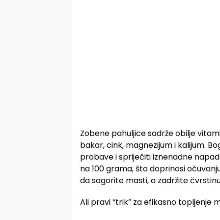
Zobene pahuljice sadrže obilje vitamina
bakar, cink, magnezijum i kalijum. Bo
probave i spriječiti iznenadne napad
na 100 grama, što doprinosi očuvanju 
da sagorite masti, a zadržite čvrstinu
Ali pravi “trik” za efikasno topljenje 