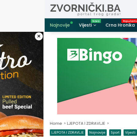
Skip
to
content
Najnovije
Vijesti
Crna Hronika
×
Home
LJEPOTA I ZDRAVLJE
LJEPOTA I ZDRAVLJE
Najnovije
Sport
Vijesti