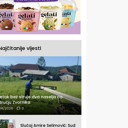
Najčitanije vijesti
etak bez struje dva naselja na
ručju Zvornika
08/2026
0
Slučaj Amire Selimović: Sud