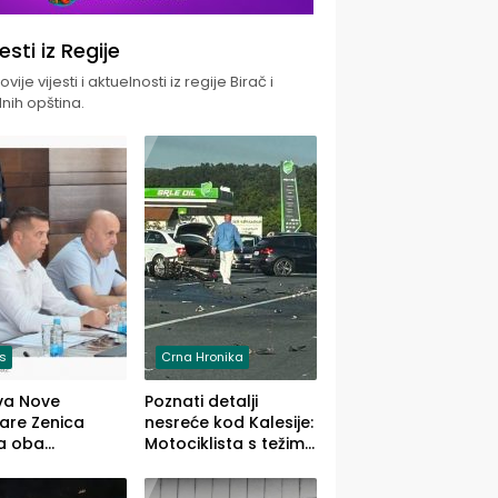
jesti iz Regije
vije vijesti i aktuelnosti iz regije Birač i
nih opština.
is
Crna Hronika
va Nove
Poznati detalji
zare Zenica
nesreće kod Kalesije:
a oba
Motociklista s težim,
dloga Vlade
dvoje vozača s
Ustrajni da je
lakšim povredama