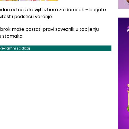
edan od najzdravijih izbora za doručak – bogate
itost i podstiču varenje.
obrok može postati pravi saveznik u topljenju
u stomaka.
Reklamni sadržaj