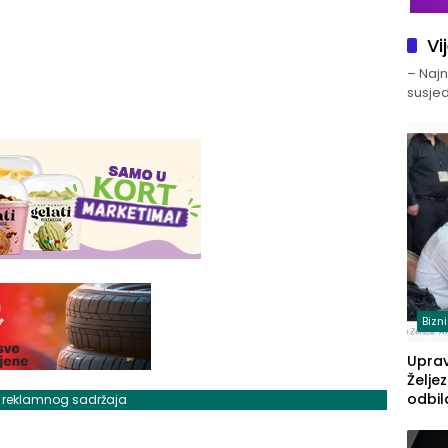
Vi
– Najno
susjed
Bizn
Upra
Želje
odbil
j reklamnog sadržaja
prije
FBiH: 