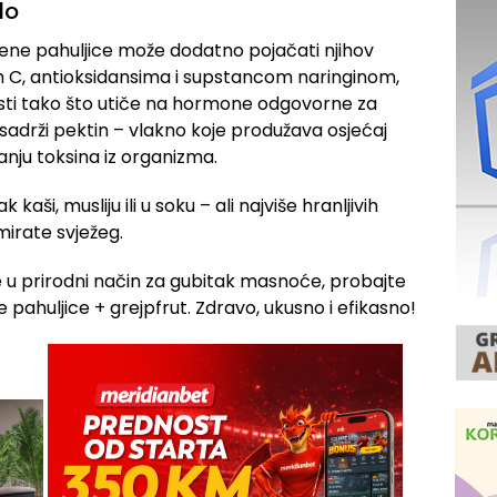
lo
ene pahuljice može dodatno pojačati njihov
m C, antioksidansima i supstancom naringinom,
sti tako što utiče na hormone odgovorne za
 sadrži pektin – vlakno koje produžava osjećaj
vanju toksina iz organizma.
aši, musliju ili u soku – ali najviše hranljivih
irate svježeg.
e u prirodni način za gubitak masnoće, probajte
pahuljice + grejpfrut. Zdravo, ukusno i efikasno!