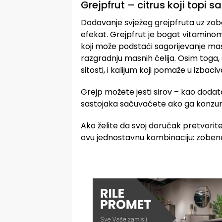
Grejpfrut – citrus koji topi sa
Dodavanje svježeg grejpfruta uz zob
efekat. Grejpfrut je bogat vitamino
koji može podstaći sagorijevanje ma
razgradnju masnih ćelija. Osim toga,
sitosti, i kalijum koji pomaže u izbaci
Grejp možete jesti sirov – kao dodatak k
sastojaka sačuvaćete ako ga konzum
Ako želite da svoj doručak pretvorit
ovu jednostavnu kombinaciju: zobene 