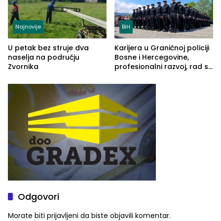
Najnovije
BiH
U petak bez struje dva
Karijera u Graničnoj policiji
naselja na području
Bosne i Hercegovine,
Zvornika
profesionalni razvoj, rad sa
savremenom opremom i
služba građanima
Odgovori
Morate biti
prijavljeni
da biste objavili komentar.