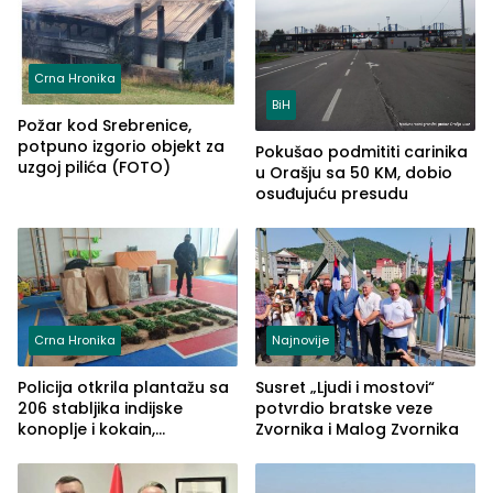
Crna Hronika
BiH
Požar kod Srebrenice,
potpuno izgorio objekt za
Pokušao podmititi carinika
uzgoj pilića (FOTO)
u Orašju sa 50 KM, dobio
osuđujuću presudu
Crna Hronika
Najnovije
Policija otkrila plantažu sa
Susret „Ljudi i mostovi“
206 stabljika indijske
potvrdio bratske veze
konoplje i kokain,
Zvornika i Malog Zvornika
uhapšena jedna osoba
(FOTO)