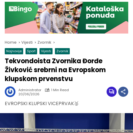
Home
Vijesti
Zvornik
Najnovije
Sport
Vijesti
Zvornik
Tekvondoista Zvornika Đorđe
Živković srebrni na Evropskom
klupskom prvenstvu
Administrator
1 Min Read
20/06/2026
EVROPSKI KLUPSKI VICEPRVAK🥈