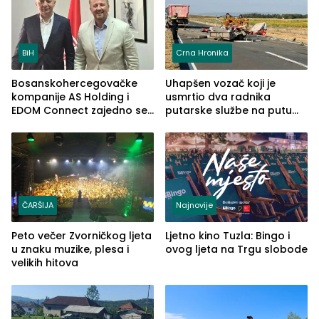
BiH
Crna Hronika
Bosanskohercegovačke
Uhapšen vozač koji je
kompanije AS Holding i
usmrtio dva radnika
EDOM Connect zajedno se
putarske službe na putu
šire na tržište Maroka
od Loznice prema Šapcu
(FOTO)
ČARŠIJA
Najnovije
Peto večer Zvorničkog ljeta
Ljetno kino Tuzla: Bingo i
u znaku muzike, plesa i
ovog ljeta na Trgu slobode
velikih hitova