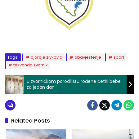
Tags:
djordje zivkovic
obavjestenje
sport
tekvondo zvornik
U zvorničkom porodilištu rođene četiri bebe
za jedan dan
Related Posts