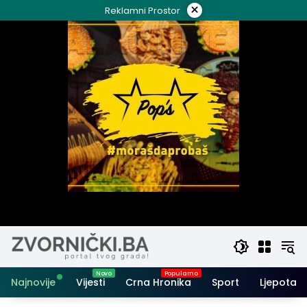
Skip
×
Reklamni Prostor
to
content
Najnovije
Vijesti
Crna Hronika
Sport
Ljepota i 