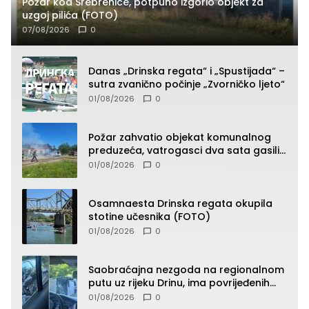
Požar kod Srebrenice, potpuno izgorio objekt za
uzgoj pilića (FOTO)
07/08/2026
0
Danas „Drinska regata“ i „Spustijada“ –
sutra zvanično počinje „Zvorničko ljeto“
01/08/2026
0
Požar zahvatio objekat komunalnog
preduzeća, vatrogasci dva sata gasili
vatru (FOTO)
01/08/2026
0
Osamnaesta Drinska regata okupila
stotine učesnika (FOTO)
01/08/2026
0
Saobraćajna nezgoda na regionalnom
putu uz rijeku Drinu, ima povrijeđenih
lica (FOTO)
01/08/2026
0