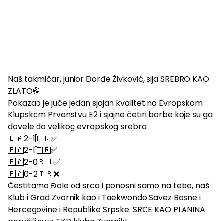
Naš takmičar, junior Đorđe Živković, sija SREBRO KAO
ZLATO🥋
Pokazao je juče jedan sjajan kvalitet na Evropskom
Klupskom Prvenstvu E2 i sjajne četiri borbe koje su ga
dovele do velikog evropskog srebra.
🇧🇦2-1🇭🇷✅
🇧🇦2-1🇹🇷✅
🇧🇦2-0🇷🇺✅
🇧🇦0-2🇹🇷❌
Čestitamo Đole od srca i ponosni samo na tebe, naš
Klub i Grad Zvornik kao i Taekwondo Savez Bosne i
Hercegovine i Republike Srpske. SRCE KAO PLANINA