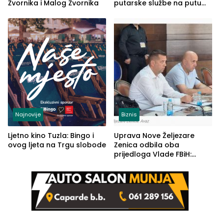
Zvornika i Malog Zvornika
putarske službe na putu
od Loznice prema Šapcu
(FOTO)
Najnovije
Biznis
Ljetno kino Tuzla: Bingo i
Uprava Nove Željezare
ovog ljeta na Trgu slobode
Zenica odbila oba
prijedloga Vlade FBiH:
Ustrajni da je stečaj jedino
rješenje