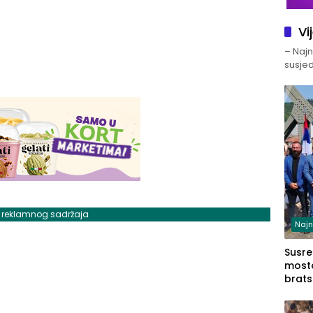
Vi
– Najno
susjed
j reklamnog sadržaja
Najn
Susret
mosto
brats
Zvorn
Zvorn