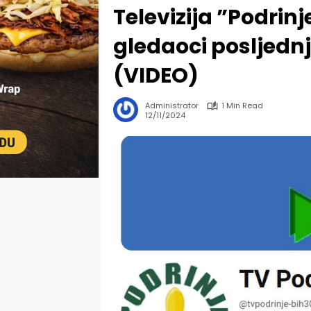
Televizija ”Podrin
gledaoci posljednj
(VIDEO)
Administrator
1 Min Read
12/11/2024