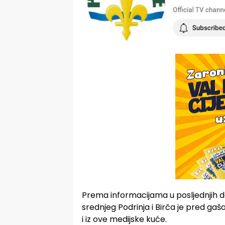
Prema informacijama u posljednjih des
srednjeg Podrinja i Birča je pred gaš
i iz ove medijske kuće.