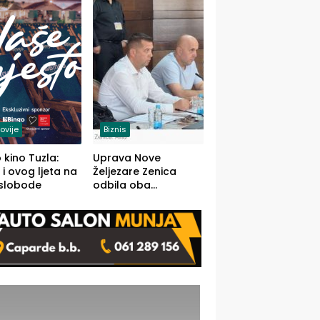
(FOTO)
ovije
Biznis
 kino Tuzla:
Uprava Nove
 i ovog ljeta na
Željezare Zenica
 slobode
odbila oba
prijedloga Vlade
FBiH: Ustrajni da je
stečaj jedino rješenje