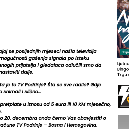
ojoj se posljednjih mjeseci našla televizija
Najn
 mogućnosti gašenja signala po isteku
Ljetno
nogih prijatelja i gledalaca odlučili smo da
Bingo
staviti dalje.
Trgu
a je to TV Podrinje? Šta se sve radilo? Gdje
 snimali i slično…
etplate u iznosu od 5 eura ili 10 KM mjesečno,
.
 do 20. decembra onda ćemo Vas obavjestiti o
račune TV Podrinje – Bosna i Hercegovina
.