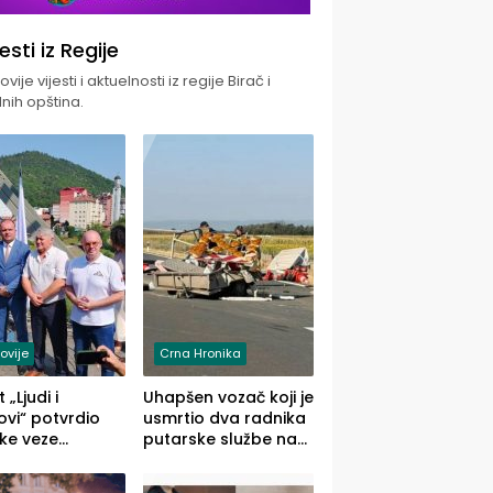
jesti iz Regije
vije vijesti i aktuelnosti iz regije Birač i
nih opština.
ovije
Crna Hronika
 „Ljudi i
Uhapšen vozač koji je
vi“ potvrdio
usmrtio dva radnika
ke veze
putarske službe na
ika i Malog
putu od Loznice
ika
prema Šapcu