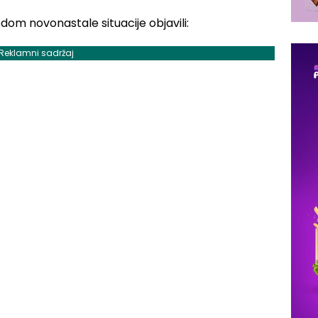
odom novonastale situacije objavili:
Reklamni sadržaj