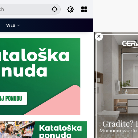
WEB
×