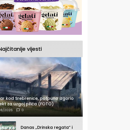
Najčitanije vijesti
ar kod Srebrenice, potpuno izgorio
ekt za uzgoj pilića (FOTO)
08/2026
0
Danas „Drinska regata“ i