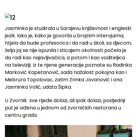
Jasminka je studirala u Sarajevu književnost i engleski
jezik. Iako je, kako je govorila u brojnim intervjuima,
htjela da bude profesorica i da radi u školi, sa djecom,
želja joj se nije ispunila i sticajem okolnosti počela je
da radi kao najavljivačica, a potom i kao voditeljica
na televiziji. Iz te njene generacije poznate su Radinka
Marković Kapetanović, sada nažalost pokojna kao i
Mebrura Topolovac, zatim Zrinka Jovanović i ona
Jasminka Volić, udata Šipka.
U Zvornik sve rijeđe dolazi, ali ipak dolazi, posljednji
put je viđena u jednom od zvorničkih restorana u
centru grada.