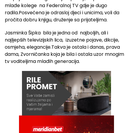
mlađe kolege na Federalnoj TV gdje je dugo
radila.Posvećena je odrasloj djeci i unicima, voli da
pročita dobru knjigu, druženje sa prijateljima.
Jasminka Šipka bila je jedna od najboljih, ali i
najljepših televizijskih lica, izuzetne pojave, dikcije,
osmjeha, elegancije.Takva je ostala i danas, prava
dama, Zvorničanka koja je bila i ostala uzor mnogim
tv voditeljima mlađih generacija.