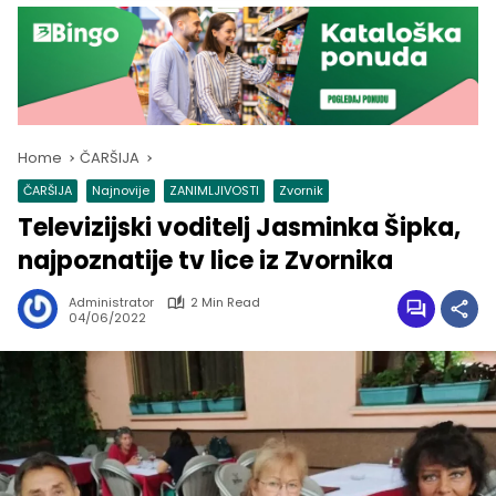
Home
ČARŠIJA
ČARŠIJA
Najnovije
ZANIMLJIVOSTI
Zvornik
Televizijski voditelj Jasminka Šipka,
najpoznatije tv lice iz Zvornika
Administrator
2 Min Read
04/06/2022