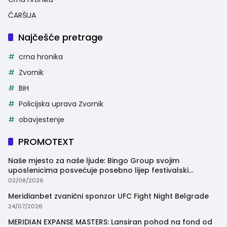
ČARŠIJA
Najčešće pretrage
crna hronika
Zvornik
BiH
Policijska uprava Zvornik
obavjestenje
PROMOTEXT
Naše mjesto za naše ljude: Bingo Group svojim
uposlenicima posvećuje posebno lijep festivalski
trenutak
02/08/2026
Meridianbet zvanični sponzor UFC Fight Night Belgrade
24/07/2026
MERIDIAN EXPANSE MASTERS: Lansiran pohod na fond od