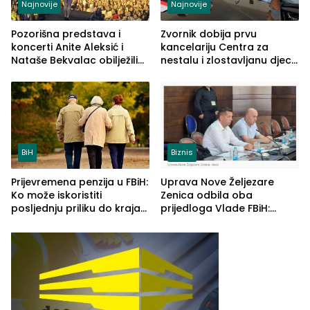
Najnovije
Najnovije
Pozorišna predstava i
Zvornik dobija prvu
koncerti Anite Aleksić i
kancelariju Centra za
Nataše Bekvalac obilježili
nestalu i zlostavljanu djecu
četvrto veče Zvorničkog
u RS-u
ljeta (FOTO)
BiH
Biznis
Prijevremena penzija u FBiH:
Uprava Nove Željezare
Ko može iskoristiti
Zenica odbila oba
posljednju priliku do kraja
prijedloga Vlade FBiH:
2026. godine
Ustrajni da je stečaj jedino
rješenje