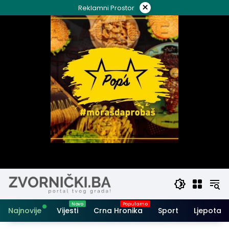
Skip
×
Reklamni Prostor
to
content
Najnovije
Vijesti
Crna Hronika
Sport
Ljepota i 