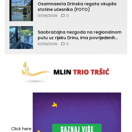
Osamnaesta Drinska regata okupila
stotine učesnika (FOTO)
01/08/2026
0
Saobraćajna nezgoda na regionalnom
putu uz rijeku Drinu, ima povrijeđenih
lica (FOTO)
01/08/2026
0
Click here