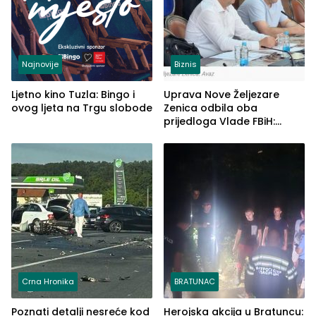
Najnovije
Biznis
Ljetno kino Tuzla: Bingo i
Uprava Nove Željezare
ovog ljeta na Trgu slobode
Zenica odbila oba
prijedloga Vlade FBiH:
Ustrajni da je stečaj jedino
rješenje
Crna Hronika
BRATUNAC
Poznati detalji nesreće kod
Herojska akcija u Bratuncu: