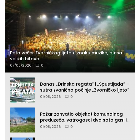
Peto večer Zvorničkog ljeta u znaku muzike, plesa i
velikih hitova
07/08/2026
0
Danas „Drinska regata“ i „Spustijada“ –
sutra zvanično počinje „Zvorničko ljeto“
01/08/2026
0
Požar zahvatio objekat komunalnog
preduzeća, vatrogasci dva sata gasili
vatru (FOTO)
01/08/2026
0