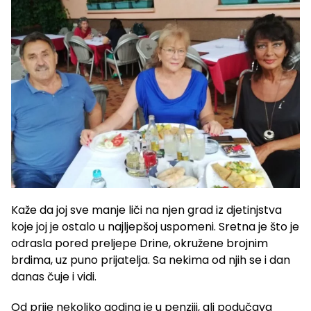
Kaže da joj sve manje liči na njen grad iz djetinjstva
koje joj je ostalo u najljepšoj uspomeni. Sretna je što je
odrasla pored preljepe Drine, okružene brojnim
brdima, uz puno prijatelja. Sa nekima od njih se i dan
danas čuje i vidi.
Od prije nekoliko godina je u penziji, ali podučava