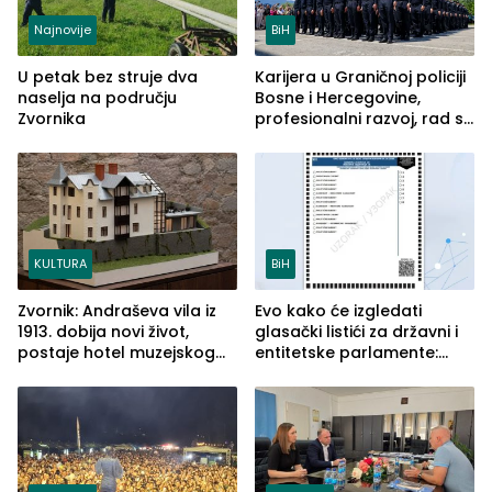
Najnovije
BiH
U petak bez struje dva
Karijera u Graničnoj policiji
naselja na području
Bosne i Hercegovine,
Zvornika
profesionalni razvoj, rad sa
savremenom opremom i
služba građanima
KULTURA
BiH
Zvornik: Andraševa vila iz
Evo kako će izgledati
1913. dobija novi život,
glasački listići za državni i
postaje hotel muzejskog
entitetske parlamente:
tipa
Najveće izmjene biće
vidljive na njima