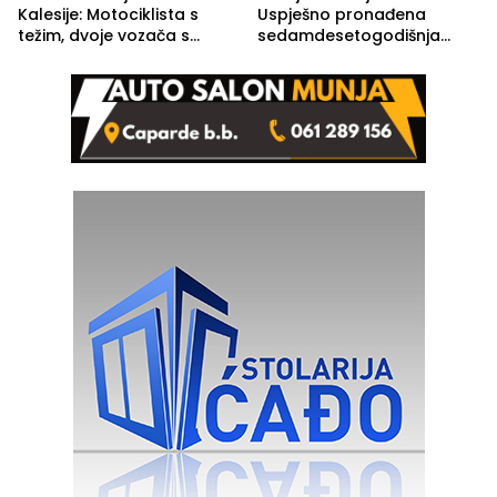
Kalesije: Motociklista s
Uspješno pronađena
težim, dvoje vozača s
sedamdesetogodišnja
lakšim povredama
Ivanka Lazić, rodom iz
Kravice.