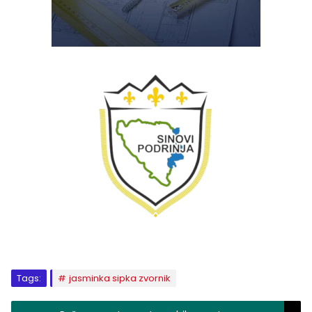
Tags:
jasminka sipka zvornik