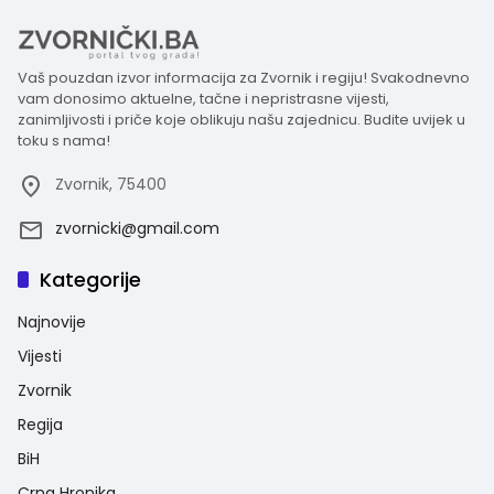
Vaš pouzdan izvor informacija za Zvornik i regiju! Svakodnevno
vam donosimo aktuelne, tačne i nepristrasne vijesti,
zanimljivosti i priče koje oblikuju našu zajednicu. Budite uvijek u
toku s nama!
Zvornik, 75400
zvornicki@gmail.com
Kategorije
Najnovije
Vijesti
Zvornik
Regija
BiH
Crna Hronika