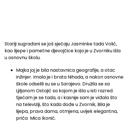
Stariji sugrađani se još sjećaju Jasminke tada Volić,
kao lijepe i pametne djevojčice koja je u Zvorniku išla
u osnovnu školu.
Majka joj je bila nastavnica geografije, a otac
inžinjer. Imala je i brata Nihada, a nakon osnovne
škole odselili su se u Sarajevo. Družila se sa
Ljiljanom Ostojić sa kojom je išla u isti razred.
Sjećam je se tada, a i kasnije sam je viđala što
na televiziji, što kada dođe u Zvornik, Bila je
lijepa, prava dama, otmjena, uvijek elegantna,
priča Mica Ikonić.