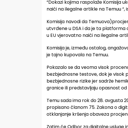
“Dokazi kojima raspolaže Komisija uk
naići na ilegalne artikle na Temuu “, is
Komisija navodi da Temuova)procjena
utvrđene u DSA i da je ta platforma oz
u EU vjerovatno naići na ilegalne arti
Komisija je, između ostalog, angažova
je tajno kupovala na Temuu.
Pokazalo se da veoma visok procena
bezbjednosne testove, dok je visok p
bezbjednosne rizike jer sadrže hemi
granice ili predstavljaju opasnost od 
Temu sada ima rok do 28. avgusta 202
propisano članom 75. Zakona o digit
otklanjanje kršenja obaveza procjene
Zatim će Odbor za digitalne usluge 