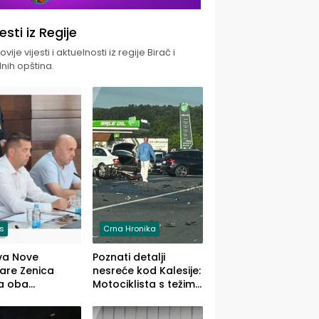
jesti iz Regije
vije vijesti i aktuelnosti iz regije Birač i
nih opština.
is
Crna Hronika
va Nove
Poznati detalji
zare Zenica
nesreće kod Kalesije:
a oba
Motociklista s težim,
dloga Vlade
dvoje vozača s
Ustrajni da je
lakšim povredama