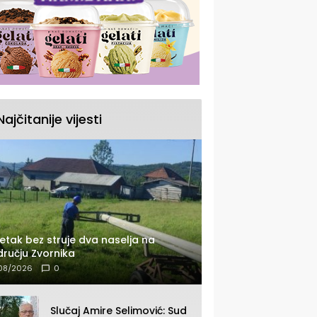
Najčitanije vijesti
etak bez struje dva naselja na
ručju Zvornika
08/2026
0
Slučaj Amire Selimović: Sud