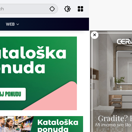
WEB
×