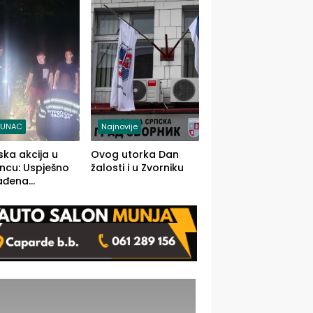
j jedino rješenje
TUNAC
Najnovije
ska akcija u
Ovog utorka Dan
ncu: Uspješno
žalosti i u Zvorniku
ađena
mdesetogodišnj
nka Lazić,
 iz Kravice.