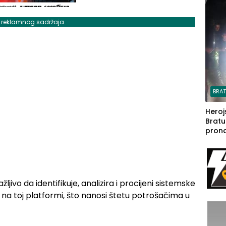
steča
j reklamnog sadržaja
BRA
Heroj
Bratu
pron
seda
a Iva
rodom
jivo da identifikuje, analizira i procijeni sistemske
de na toj platformi, što nanosi štetu potrošačima u