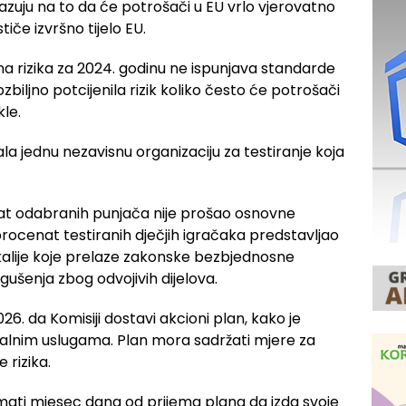
azuju na to da će potrošači u EU vrlo vjerovatno
tiče izvršno tijelo EU.
 rizika za 2024. godinu ne ispunjava standarde
biljno potcijenila rizik koliko često će potrošači
kle.
la jednu nezavisnu organizaciju za testiranje koja
t odabranih punjača nije prošao osnovne
rocenat testiranih dječjih igračaka predstavljao
kalije koje prelaze zakonske bezbjednosne
gušenja zbog odvojivih dijelova.
6. da Komisiji dostavi akcioni plan, kako je
alnim uslugama. Plan mora sadržati mjere za
 rizika.
imati mjesec dana od prijema plana da izda svoje