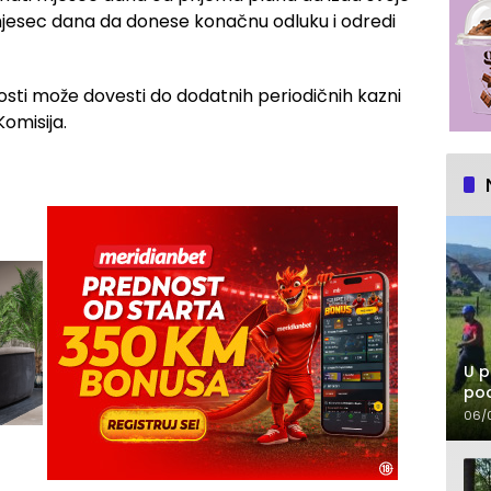
 mjesec dana da donese konačnu odluku i odredi
ti može dovesti do dodatnih periodičnih kazni
omisija.
U p
pod
06/