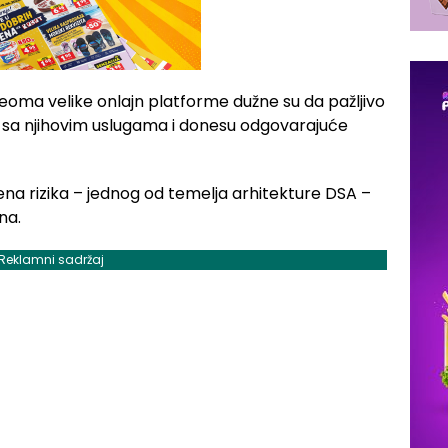
eoma velike onlajn platforme dužne su da pažljivo
 sa njihovim uslugama i donesu odgovarajuće
a rizika – jednog od temelja arhitekture DSA –
na.
Reklamni sadržaj