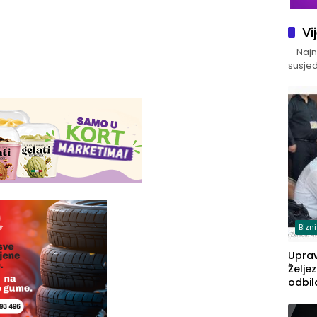
Vi
– Najno
susjed
Bizn
Upra
Želje
odbil
prije
FBiH: 