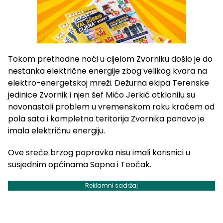
Tokom prethodne noći u cijelom Zvorniku došlo je do
nestanka električne energije zbog velikog kvara na
elektro-energetskoj mreži. Dežurna ekipa Terenske
jedinice Zvornik i njen šef Mićo Jerkić otklonilu su
novonastali problem u vremenskom roku kraćem od
pola sata i kompletna teritorija Zvornika ponovo je
imala električnu energiju.
Ove sreće brzog popravka nisu imali korisnici u
susjednim općinama Sapna i Teočak.
Reklamni sadržaj