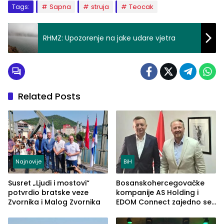
Tags:
Sapna
struja
Teocak
RHMZ: Upozorenje na jake udare vjetra
Related Posts
Najnovije
BiH
Susret „Ljudi i mostovi“
Bosanskohercegovačke
potvrdio bratske veze
kompanije AS Holding i
Zvornika i Malog Zvornika
EDOM Connect zajedno se
šire na tržište Maroka