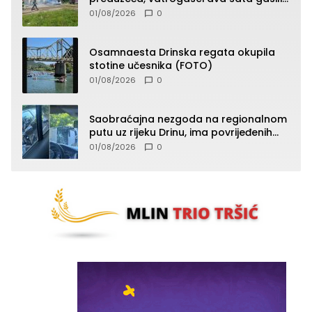
vatru (FOTO)
01/08/2026
0
Osamnaesta Drinska regata okupila
stotine učesnika (FOTO)
01/08/2026
0
Saobraćajna nezgoda na regionalnom
putu uz rijeku Drinu, ima povrijeđenih
lica (FOTO)
01/08/2026
0