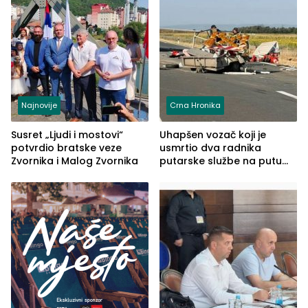
Najnovije
Crna Hronika
Susret „Ljudi i mostovi“
Uhapšen vozač koji je
potvrdio bratske veze
usmrtio dva radnika
Zvornika i Malog Zvornika
putarske službe na putu
od Loznice prema Šapcu
(FOTO)