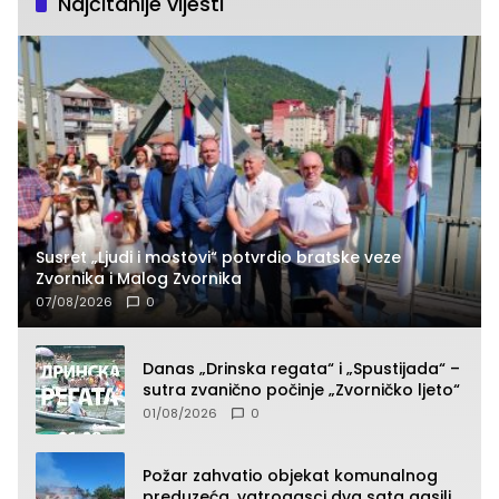
Najčitanije vijesti
Susret „Ljudi i mostovi“ potvrdio bratske veze
Zvornika i Malog Zvornika
07/08/2026
0
Danas „Drinska regata“ i „Spustijada“ –
sutra zvanično počinje „Zvorničko ljeto“
01/08/2026
0
Požar zahvatio objekat komunalnog
preduzeća, vatrogasci dva sata gasili