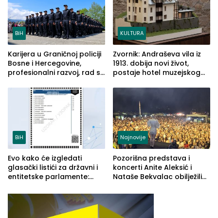
BiH
KULTURA
Karijera u Graničnoj policiji
Zvornik: Andraševa vila iz
Bosne i Hercegovine,
1913. dobija novi život,
profesionalni razvoj, rad sa
postaje hotel muzejskog
savremenom opremom i
tipa
služba građanima
BiH
Najnovije
Evo kako će izgledati
Pozorišna predstava i
glasački listići za državni i
koncerti Anite Aleksić i
entitetske parlamente:
Nataše Bekvalac obilježili
Najveće izmjene biće
četvrto veče Zvorničkog
vidljive na njima
ljeta (FOTO)