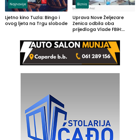
Najnovije
Biznis
Ljetno kino Tuzla: Bingo i
Uprava Nove Željezare
ovog ljeta na Trgu slobode
Zenica odbila oba
prijedloga Vlade FBiH:
Ustrajni da je stečaj jedino
rješenje