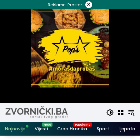
Skip
×
Reklamni Prostor
to
content
Najnovije
Vijesti
Crna Hronika
Sport
Ljepota i 