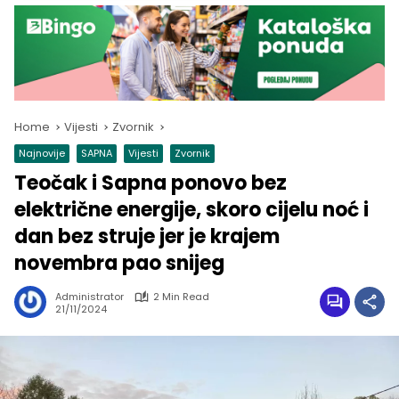
Home
Vijesti
Zvornik
Najnovije
SAPNA
Vijesti
Zvornik
Teočak i Sapna ponovo bez
električne energije, skoro cijelu noć i
dan bez struje jer je krajem
novembra pao snijeg
Administrator
2 Min Read
21/11/2024