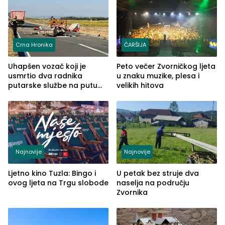
Crna Hronika
ČARŠIJA
Uhapšen vozač koji je
Peto večer Zvorničkog ljeta
usmrtio dva radnika
u znaku muzike, plesa i
putarske službe na putu
velikih hitova
od Loznice prema Šapcu
(FOTO)
Najnovije
Najnovije
Ljetno kino Tuzla: Bingo i
U petak bez struje dva
ovog ljeta na Trgu slobode
naselja na području
Zvornika