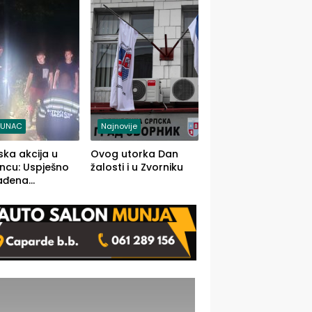
j jedino rješenje
TUNAC
Najnovije
ska akcija u
Ovog utorka Dan
ncu: Uspješno
žalosti i u Zvorniku
ađena
mdesetogodišnj
nka Lazić,
 iz Kravice.