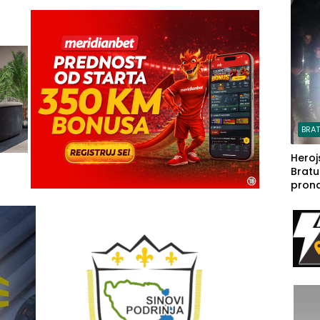
steča
BRA
Heroj
Bratu
pron
seda
a Iva
rodom