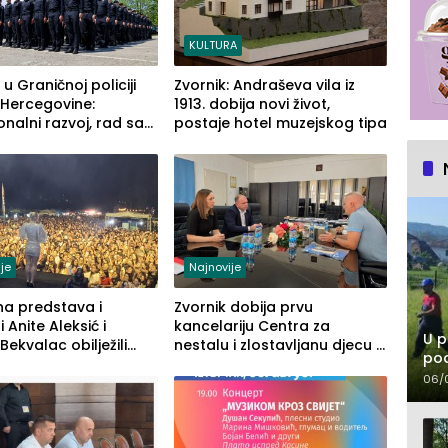
KULTURA
 u Graničnoj policiji
Zvornik: Andraševa vila iz
 Hercegovine:
1913. dobija novi život,
onalni razvoj, rad sa
postaje hotel muzejskog tipa
enom opremom i
 građanima
je
Najnovije
na predstava i
Zvornik dobija prvu
 Anite Aleksić i
kancelariju Centra za
U p
Bekvalac obilježili
nestalu i zlostavljanu djecu u
pod
 veče Zvorničkog ljeta
RS-u
06/