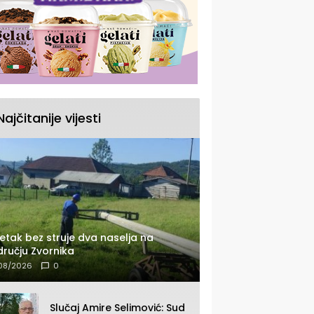
Najčitanije vijesti
etak bez struje dva naselja na
ručju Zvornika
08/2026
0
Slučaj Amire Selimović: Sud