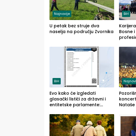
Najnovije
BiH
U petak bez struje dva
Karijera
naselja na području Zvornika
Bosne i
profesi
savrem
služba
BiH
Najnovi
Evo kako će izgledati
Pozoriš
glasački listići za državni i
koncerti
entitetske parlamente:
Nataše 
Najveće izmjene biće vidljive
četvrto
na njima
(FOTO)