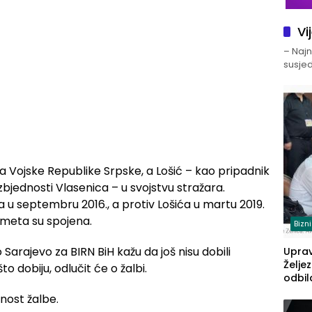
Vi
– Najno
susjed
ka Vojske Republike Srpske, a Lošić – kao pripadnik
jednosti Vlasenica – u svojstvu stražara.
 u septembru 2016., a protiv Lošića u martu 2019.
meta su spojena.
Bizn
 Sarajevo za BIRN BiH kažu da još nisu dobili
Upra
Želje
 dobiju, odlučit će o žalbi.
odbil
prije
nost žalbe.
FBiH: 