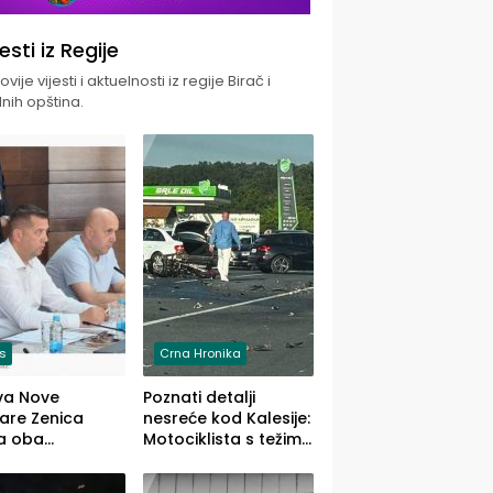
jesti iz Regije
vije vijesti i aktuelnosti iz regije Birač i
nih opština.
is
Crna Hronika
va Nove
Poznati detalji
zare Zenica
nesreće kod Kalesije:
a oba
Motociklista s težim,
dloga Vlade
dvoje vozača s
Ustrajni da je
lakšim povredama