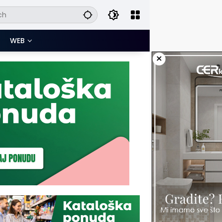
WEB
×