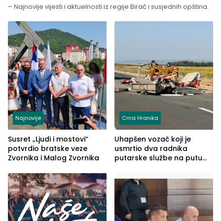
– Najnovije vijesti i aktuelnosti iz regije Birač i susjednih opština.
Najnovije
Crna Hronika
Susret „Ljudi i mostovi“
Uhapšen vozač koji je
potvrdio bratske veze
usmrtio dva radnika
Zvornika i Malog Zvornika
putarske službe na putu
od Loznice prema Šapcu
(FOTO)