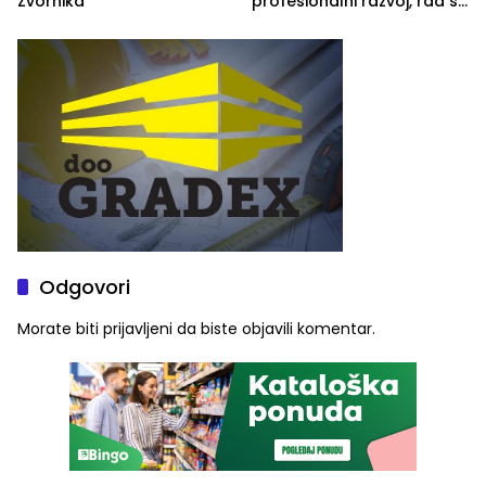
Zvornika
profesionalni razvoj, rad sa
savremenom opremom i
služba građanima
Odgovori
Morate biti
prijavljeni
da biste objavili komentar.