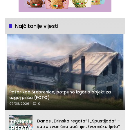
Najčitanije vijesti
Požar kod Srebrenice, potpuno izgorio objekt za
uzgoj pilića (FOTO)
07/08/2026
0
Danas „Drinska regata“ i „Spustijada“ –
sutra zvanično počinje „Zvorničko ljeto“