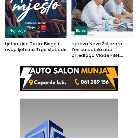
Najnovije
Biznis
Ljetno kino Tuzla: Bingo i
Uprava Nove Željezare
ovog ljeta na Trgu slobode
Zenica odbila oba
prijedloga Vlade FBiH:
Ustrajni da je stečaj jedino
rješenje