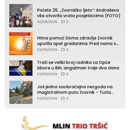
Počelo 25. „Zvorničko ljeto“: Andraševa
vila otvorila vrata posjetiocima (FOTO)
02/08/2026
0
Hitna pomoć Doma zdravlja Zvornik
uputila apel građanima: Pred nama su
temperature do 40°C, oprez zbog
02/08/2026
0
toplotnog udara
Traži se veliki broj radnika za Opće
izbore u BiH, angažman traje dva dana
02/08/2026
0
Još jedna saobraćajna nezgoda na
magistralnom putu Zvornik – Tuzla
(FOTO)
02/08/2026
0