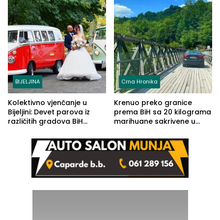
BIJELJINA
Crna Hronika
Kolektivno vjenčanje u
Krenuo preko granice
Bijeljini: Devet parova iz
prema BiH sa 20 kilograma
različitih gradova BiH
marihuane sakrivene u
izgovorilo sudbonosno da
automobilu