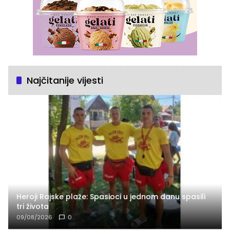
Najčitanije vijesti
Heroji Rajske plaže: Spasioci u jednom danu spasili
tri života
09/08/2026
0