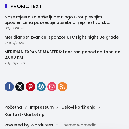
PROMOTEXT
Naše mjesto za naše ljude: Bingo Group svojim
uposlenicima posvećuje posebno lijep festivalski
trenutak
02/08/2026
Meridianbet zvanični sponzor UFC Fight Night Belgrade
24/07/2026
MERIDIAN EXPANSE MASTERS: Lansiran pohod na fond od
2.000 KM
20/06/2026
Početna
Impressum
Uslovi korištenja
Kontakt-Marketing
Powered by WordPress
-
Theme: wpmedia.