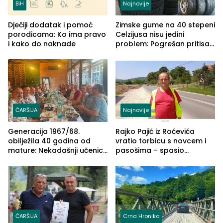
BiH
Najnovije
Dječiji dodatak i pomoć
Zimske gume na 40 stepeni
porodicama: Ko ima pravo
Celzijusa nisu jedini
i kako do naknade
problem: Pogrešan pritisak
može biti mnogo opasniji
ČARŠIJA
Najnovije
Generacija 1967/68.
Rajko Pajić iz Roćevića
obilježila 40 godina od
vratio torbicu s novcem i
mature: Nekadašnji učenici
pasošima – spasio
TŠC-a okupili se u Zvorniku
porodično ljetovanje u
(FOTO)
Grčkoj
ČARŠIJA
Crna Hronika