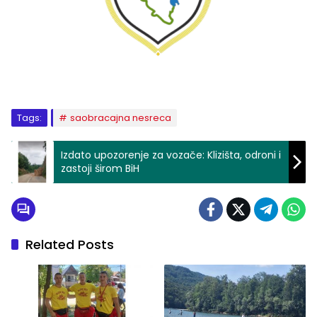
Tags:
saobracajna nesreca
Izdato upozorenje za vozače: Klizišta, odroni i
zastoji širom BiH
Related Posts