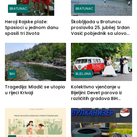
BRATUNAC
BRATUNAC
Heroji Rajske plaže:
Škobljijada u Bratuncu
Spasioci u jednom danu
proslavila 25. jubilej: Srđan
spasili tri života
Vasić pobjednik sa ulovom
od 2.040 grama (FOTO)
BiH
BIJELJINA
Tragedija: Mladić se utopio
Kolektivno vjenčanje u
u rijeci Krivaji
Bijeljini: Devet parova iz
različitih gradova BiH
izgovorilo sudbonosno da