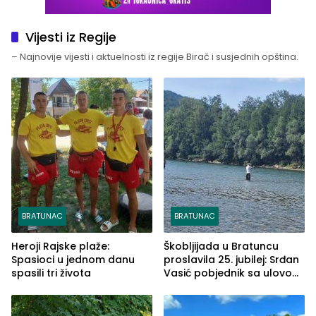
Vijesti iz Regije
– Najnovije vijesti i aktuelnosti iz regije Birač i susjednih opština.
BRATUNAC
BRATUNAC
Heroji Rajske plaže:
Škobljijada u Bratuncu
Spasioci u jednom danu
proslavila 25. jubilej: Srđan
spasili tri života
Vasić pobjednik sa ulovom
od 2.040 grama (FOTO)