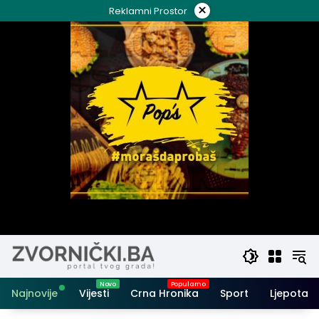
Skip
×
Reklamni Prostor
to
content
Najnovije
Vijesti
Crna Hronika
Sport
Ljepota i 