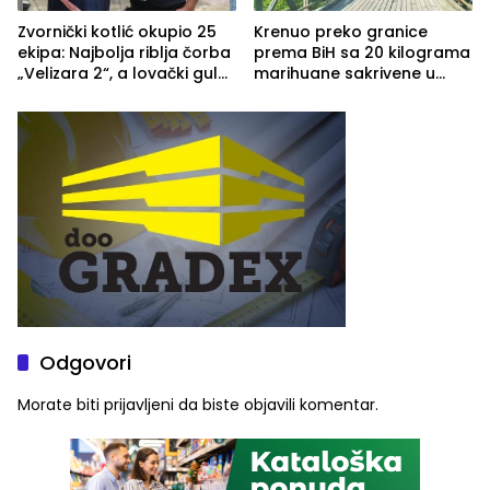
Zvornički kotlić okupio 25
Krenuo preko granice
ekipa: Najbolja riblja čorba
prema BiH sa 20 kilograma
„Velizara 2“, a lovački gulaš
marihuane sakrivene u
„Red i Zaprska“ (FOTO)
automobilu
Odgovori
Morate biti
prijavljeni
da biste objavili komentar.