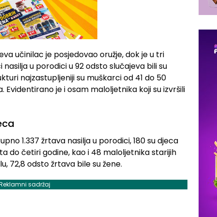
jeva učinilac je posjedovao oružje, dok je u tri
i nasilja u porodici u 92 odsto slučajeva bili su
turi najzastupljeniji su muškarci od 41 do 50
. Evidentirano je i osam maloljetnika koji su izvršili
jeca
upno 1.337 žrtava nasilja u porodici, 180 su djeca
 do četiri godine, kao i 48 maloljetnika starijih
 72,8 odsto žrtava bile su žene.
Reklamni sadržaj