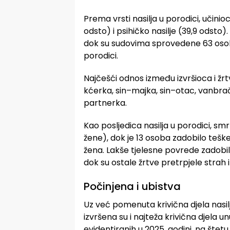
Prema vrsti nasilja u porodici, učinio
odsto) i psihičko nasilje (39,9 odsto
dok su sudovima sprovedene 63 osobe
porodici.
Najčešći odnos između izvršioca i žr
kćerka, sin–majka, sin–otac, vanbra
partnerka.
Kao posljedica nasilja u porodici, sm
žene), dok je 13 osoba zadobilo teške
žena. Lakše tjelesne povrede zadobil
dok su ostale žrtve pretrpjele strah 
Počinjena i ubistva
Uz već pomenuta krivična djela nasilje
izvršena su i najteža krivična djela
evidentiranih u 2025. godini, na štet