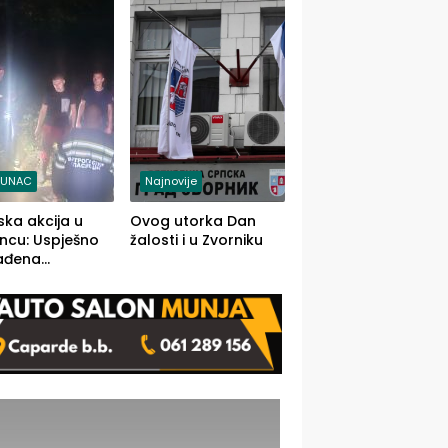
j jedino rješenje
TUNAC
Najnovije
ska akcija u
Ovog utorka Dan
ncu: Uspješno
žalosti i u Zvorniku
ađena
mdesetogodišnj
nka Lazić,
 iz Kravice.