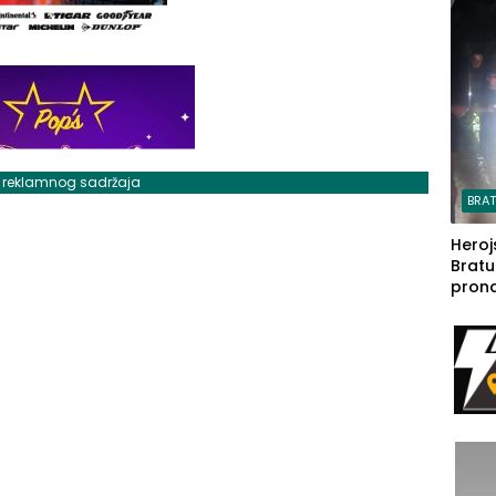
steča
j reklamnog sadržaja
BRA
Heroj
Bratu
pron
seda
a Iva
rodom