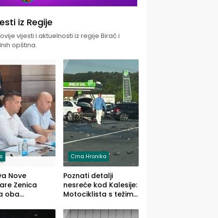
jesti iz Regije
vije vijesti i aktuelnosti iz regije Birač i
nih opština.
is
Crna Hronika
va Nove
Poznati detalji
zare Zenica
nesreće kod Kalesije:
a oba
Motociklista s težim,
dloga Vlade
dvoje vozača s
Ustrajni da je
lakšim povredama