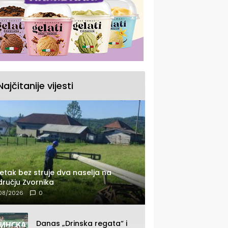
Najčitanije vijesti
etak bez struje dva naselja na
ručju Zvornika
08/2026
0
Danas „Drinska regata“ i