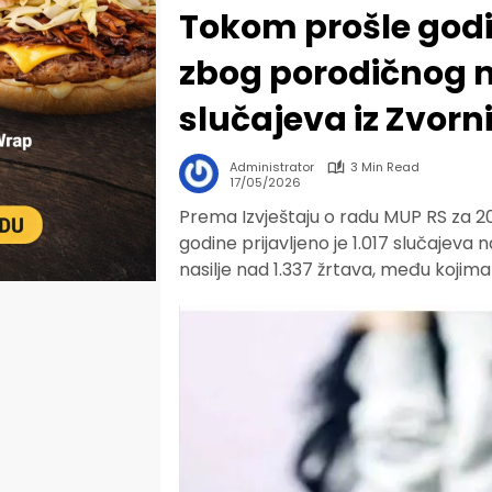
Tokom prošle godi
zbog porodičnog na
slučajeva iz Zvorn
Administrator
3 Min Read
17/05/2026
Prema Izvještaju o radu MUP RS za 20
godine prijavljeno je 1.017 slučajeva na
nasilje nad 1.337 žrtava, među kojima j