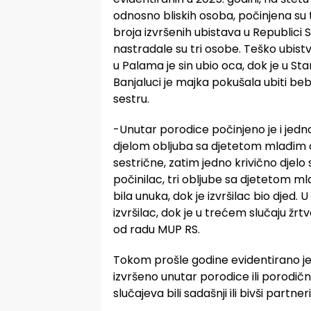
odnosno bliskih osoba, počinjena su 
broja izvršenih ubistava u Republici 
nastradale su tri osobe. Teško ubistv
u Palama je sin ubio oca, dok je u S
Banjaluci je majka pokušala ubiti bebu
sestru.
-Unutar porodice počinjeno je i jedno 
djelom obljuba sa djetetom mlađim od 
sestrične, zatim jedno krivično djelo 
počinilac, tri obljube sa djetetom ml
bila unuka, dok je izvršilac bio djed.
izvršilac, dok je u trećem slučaju žrt
od radu MUP RS.
Tokom prošle godine evidentirano je 3
izvršeno unutar porodice ili porodič
slučajeva bili sadašnji ili bivši partne