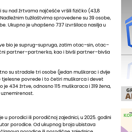
ci su nad žrtvama najčešće vršili fizičko (43,8
). Nadležnim tužilaštvima sprovedene su 39 osobe,
. Ukupno je uhapšeno 737 izvršilaca nasilja u
tve bio je suprug–supruga, zatim otac–sin, otac–
čni partner–partnerka, kao i bivši partner–bivša
rtno su stradale tri osobe (jedan muškarac i dvije
 tjelesne povrede i to četiri muškarca i devet
o je 434 žrtve, odnosno 115 muškaraca i 319 žena,
i uznemirenost.
 u porodici ili porodičnoj zajednici, u 2025. godini
 unutar porodice. Od ukupnog broja ubistava
u članova porodice ili porodične zajednice,