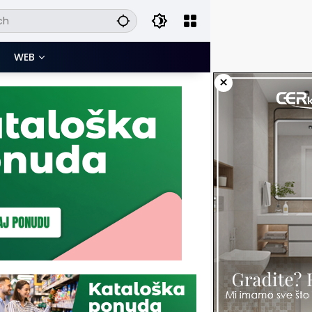
WEB
×