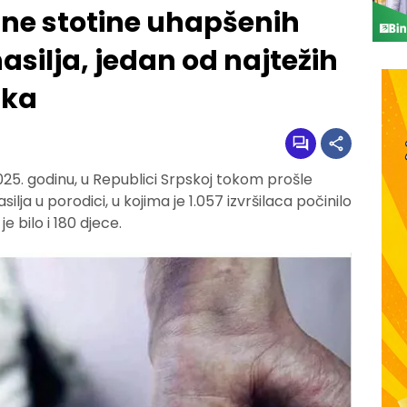
ne stotine uhapšenih
silja, jedan od najtežih
ika
25. godinu, u Republici Srpskoj tokom prošle
silja u porodici, u kojima je 1.057 izvršilaca počinilo
e bilo i 180 djece.