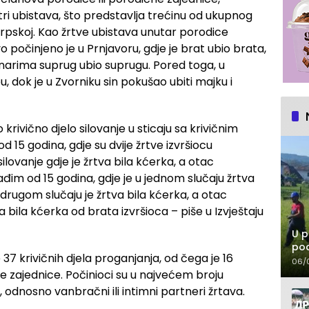
tri ubistava, što predstavlja trećinu od ukupnog
Srpskoj. Kao žrtve ubistava unutar porodice
o počinjeno je u Prnjavoru, gdje je brat ubio brata,
tanarima suprug ubio suprugu. Pored toga, u
, dok je u Zvorniku sin pokušao ubiti majku i
krivično djelo silovanje u sticaju sa krivičnim
15 godina, gdje su dvije žrtve izvršiocu
silovanje gdje je žrtva bila kćerka, a otac
ađim od 15 godina, gdje je u jednom slučaju žrtva
 U drugom slučaju je žrtva bila kćerka, a otac
va bila kćerka od brata izvršioca – piše u Izvještaju
U p
pod
7 krivičnih djela proganjanja, od čega je 16
06/
ne zajednice. Počinioci su u najvećem broju
ri, odnosno vanbračni ili intimni partneri žrtava.