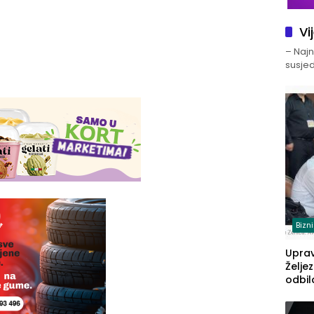
Vi
– Najno
susjed
Bizn
Upra
Želje
odbil
prije
FBiH: 