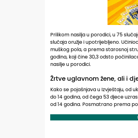
Prilikom nasilja u porodici, u 75 sluča
slučaja oružje i upotrijebljeno. Učinioc
muškog pola, a prema starosnoj struk
godina, koji čine 30,3 odsto počinilaca
nasilje u porodici.
Žrtve uglavnom žene, ali i d
Kako se pojašnjava u Izvještaju, od uk
do 14 godina, od čega 53 djece uzrasta
od 14 godina. Posmatrano prema polu,