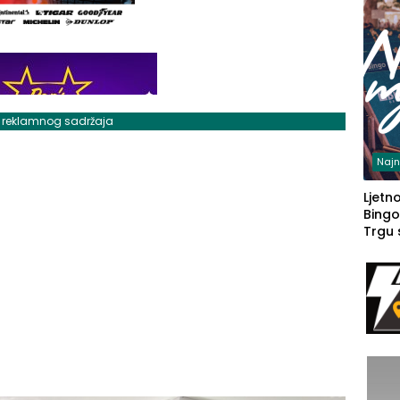
j reklamnog sadržaja
Najn
Ljetno
Bingo
Trgu