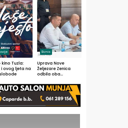
(FOTO)
ovije
Biznis
 kino Tuzla:
Uprava Nove
 i ovog ljeta na
Željezare Zenica
 slobode
odbila oba
prijedloga Vlade
FBiH: Ustrajni da je
stečaj jedino rješenje