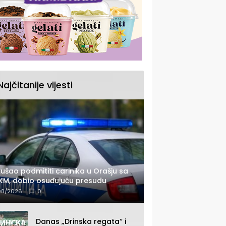
Najčitanije vijesti
ušao podmititi carinika u Orašju sa
KM, dobio osuđujuću presudu
08/2026
0
Danas „Drinska regata“ i