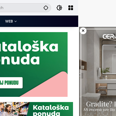
WEB
×