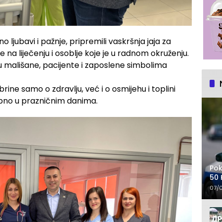
no ljubavi i pažnje, pripremili vaskršnja jaja za
 na liječenju i osoblje koje je u radnom okruženju.
u mališane, pacijente i zaposlene simbolima
ine samo o zdravlju, već i o osmijehu i toplini
bno u prazničnim danima.
Pok
50 
07/