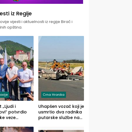
jesti iz Regije
vije vijesti i aktuelnosti iz regije Birač i
nih opština.
ovije
Crna Hronika
 „Ljudi i
Uhapšen vozač koji je
vi“ potvrdio
usmrtio dva radnika
ke veze
putarske službe na
ika i Malog
putu od Loznice
ika
prema Šapcu