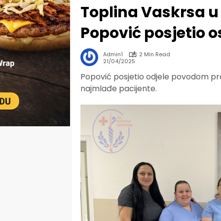
Toplina Vaskrsa u 
Popović posjetio os
Admin1
2 Min Read
21/04/2025
Popović posjetio odjele povodom pr
najmlađe pacijente.