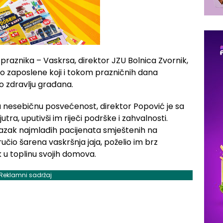
raznika – Vaskrsa, direktor JZU Bolnica Zvornik,
ao zaposlene koji i tokom prazničnih dana
 o zdravlju građana.
vu nesebičnu posvećenost, direktor Popović je sa
ra, uputivši im riječi podrške i zahvalnosti.
lazak najmlađih pacijenata smještenih na
uručio šarena vaskršnja jaja, poželio im brz
 u toplinu svojih domova.
Reklamni sadržaj