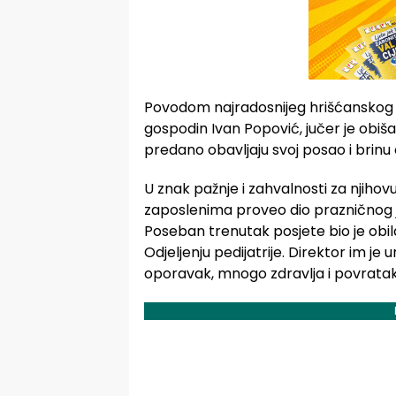
Povodom najradosnijeg hrišćanskog p
gospodin Ivan Popović, jučer je obiš
predano obavljaju svoj posao i brinu
U znak pažnje i zahvalnosti za njiho
zaposlenima proveo dio prazničnog jut
Poseban trenutak posjete bio je obi
Odjeljenju pedijatrije. Direktor im je 
oporavak, mnogo zdravlja i povratak