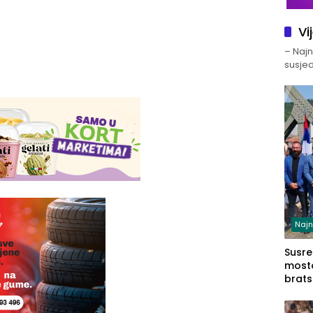
Vi
– Najno
susjed
Najn
Susret
mosto
brats
Zvorn
Zvorn