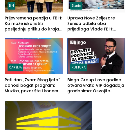
BiH
Biznis
Prijevremena penzija u FBiH:
Uprava Nove Željezare
Ko može iskoristiti
Zenica odbila oba
posljednju priliku do kraja
prijedloga Vlade FBiH:
2026. godine
Ustrajni da je stečaj jedino
rješenje
ČARŠIJA
KULTURA
Peti dan „Zvorničkog ljeta“
Bingo Group i ove godine
donosi bogat program:
otvara vrata VIP događaja
Muzika, pozorište i koncert
građanima: Osvojite
Stoje
ulaznice za koncert Petra
Graše