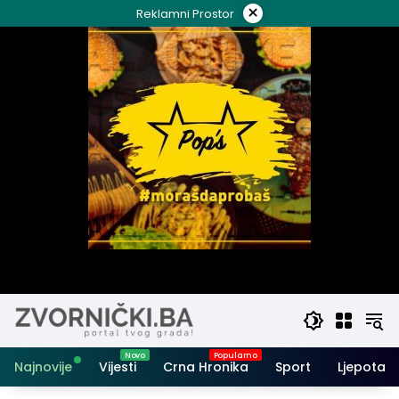
Skip
×
Reklamni Prostor
to
content
Najnovije
Vijesti
Crna Hronika
Sport
Ljepota i 