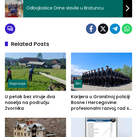
Odbojkašice Drine slavile u Bratuncu
Related Posts
Najnovije
BiH
U petak bez struje dva
Karijera u Graničnoj policiji
naselja na području
Bosne i Hercegovine:
Zvornika
profesionalni razvoj, rad sa
savremenom opremom i
služba građanima