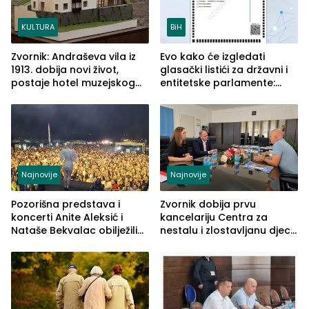
KULTURA
BiH
Zvornik: Andraševa vila iz
Evo kako će izgledati
1913. dobija novi život,
glasački listići za državni i
postaje hotel muzejskog
entitetske parlamente:
tipa
Najveće izmjene biće
vidljive na njima
Najnovije
Najnovije
Pozorišna predstava i
Zvornik dobija prvu
koncerti Anite Aleksić i
kancelariju Centra za
Nataše Bekvalac obilježili
nestalu i zlostavljanu djecu
četvrto veče Zvorničkog
u RS-u
ljeta (FOTO)