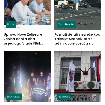
Biznis
Crna Hronika
Uprava Nove Željezare
Poznati detalji nesreće kod
Zenica odbila oba
Kalesije: Motociklista s
prijedloga Vlade FBiH:
težim, dvoje vozača s
Ustrajni da je stečaj jedino
lakšim povredama
rješenje
BRATUNAC
Najnovije