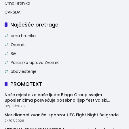
Crna Hronika
ČARŠIJA
Najčešće pretrage
crna hronika
Zvornik
BiH
Policijska uprava Zvornik
obavjestenje
PROMOTEXT
Naše mjesto za naše ljude: Bingo Group svojim
uposlenicima posvećuje posebno lijep festivalski
trenutak
02/08/2026
Meridianbet zvanični sponzor UFC Fight Night Belgrade
24/07/2026