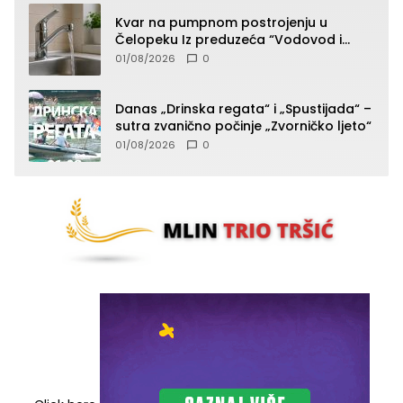
Kvar na pumpnom postrojenju u
Čelopeku Iz preduzeća “Vodovod i
komunalije”
01/08/2026
0
Danas „Drinska regata“ i „Spustijada“ –
sutra zvanično počinje „Zvorničko ljeto“
01/08/2026
0