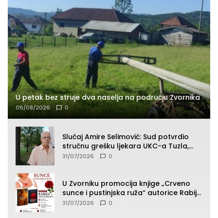
U petak bez struje dva naselja na području Zvornika
06/08/2026
0
Slučaj Amire Selimović: Sud potvrdio
stručnu grešku ljekara UKC-a Tuzla,
presudan dokaz ostala obdukcija
31/07/2026
0
U Zvorniku promocija knjige „Crveno
sunce i pustinjska ruža“ autorice Rabije
Avdić-Hamidović
31/07/2026
0