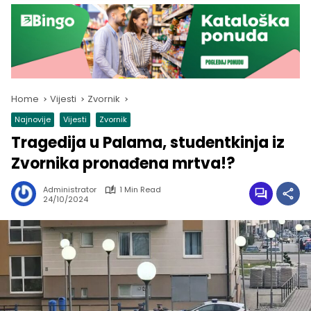
Home
Vijesti
Zvornik
Najnovije
Vijesti
Zvornik
Tragedija u Palama, studentkinja iz
Zvornika pronađena mrtva!?
Administrator
1 Min Read
24/10/2024