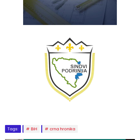
Tags:
BiH
crna hronika