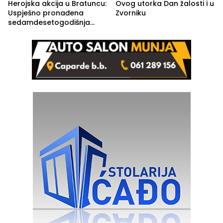
Herojska akcija u Bratuncu:
Ovog utorka Dan žalosti i u
Uspješno pronađena
Zvorniku
sedamdesetogodišnja
Ivanka Lazić, rodom iz
Kravice.