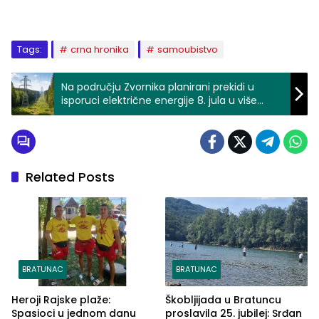
Tags:
crna hronika
samoubistvo
Na području Zvornika planirani prekidi u
isporuci električne energije 8. jula u više
naselja
Related Posts
BRATUNAC
BRATUNAC
Heroji Rajske plaže:
Škobljijada u Bratuncu
Spasioci u jednom danu
proslavila 25. jubilej: Srđan