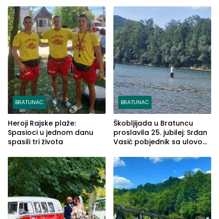
BRATUNAC
BRATUNAC
Heroji Rajske plaže:
Škobljijada u Bratuncu
Spasioci u jednom danu
proslavila 25. jubilej: Srđan
spasili tri života
Vasić pobjednik sa ulovom
od 2.040 grama (FOTO)