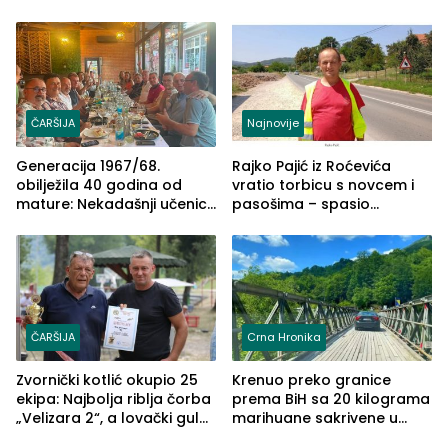
može biti mnogo opasniji
ČARŠIJA
Najnovije
Generacija 1967/68.
Rajko Pajić iz Roćevića
obilježila 40 godina od
vratio torbicu s novcem i
mature: Nekadašnji učenici
pasošima – spasio
TŠC-a okupili se u Zvorniku
porodično ljetovanje u
(FOTO)
Grčkoj
ČARŠIJA
Crna Hronika
Zvornički kotlić okupio 25
Krenuo preko granice
ekipa: Najbolja riblja čorba
prema BiH sa 20 kilograma
„Velizara 2“, a lovački gulaš
marihuane sakrivene u
„Red i Zaprska“ (FOTO)
automobilu