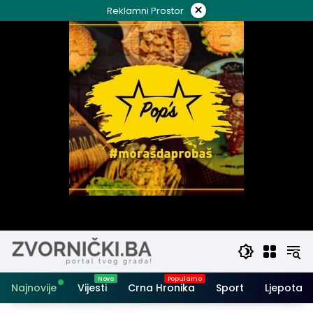
Skip
×
Reklamni Prostor
to
content
Najnovije
Vijesti
Crna Hronika
Sport
Ljepota i 