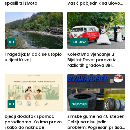
spasili tri života
Vasić pobjednik sa ulovom
od 2.040 grama (FOTO)
BiH
BIJELJINA
Tragedija: Mladić se utopio
Kolektivno vjenčanje u
u rijeci Krivaji
Bijeljini: Devet parova iz
različitih gradova BiH
izgovorilo sudbonosno da
BiH
Najnovije
Dječiji dodatak i pomoć
Zimske gume na 40 stepeni
porodicama: Ko ima pravo
Celzijusa nisu jedini
i kako do naknade
problem: Pogrešan pritisak