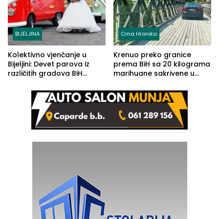
BIJELJINA
Crna Hronika
Kolektivno vjenčanje u
Krenuo preko granice
Bijeljini: Devet parova iz
prema BiH sa 20 kilograma
različitih gradova BiH
marihuane sakrivene u
izgovorilo sudbonosno da
automobilu