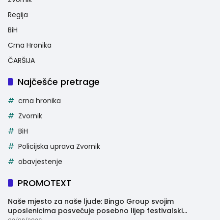
Regija
BiH
Crna Hronika
ČARŠIJA
Najčešće pretrage
crna hronika
Zvornik
BiH
Policijska uprava Zvornik
obavjestenje
PROMOTEXT
Naše mjesto za naše ljude: Bingo Group svojim
uposlenicima posvećuje posebno lijep festivalski
trenutak