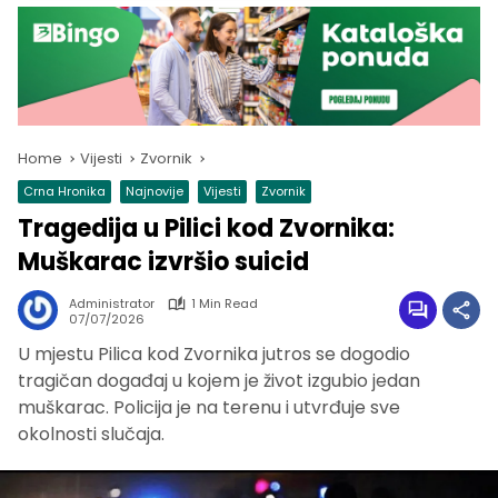
Home
Vijesti
Zvornik
Crna Hronika
Najnovije
Vijesti
Zvornik
Tragedija u Pilici kod Zvornika:
Muškarac izvršio suicid
Administrator
1 Min Read
07/07/2026
U mjestu Pilica kod Zvornika jutros se dogodio
tragičan događaj u kojem je život izgubio jedan
muškarac. Policija je na terenu i utvrđuje sve
okolnosti slučaja.