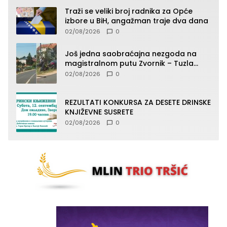
Traži se veliki broj radnika za Opće
izbore u BiH, angažman traje dva dana
02/08/2026
0
Još jedna saobraćajna nezgoda na
magistralnom putu Zvornik – Tuzla
(FOTO)
02/08/2026
0
REZULTATI KONKURSA ZA DESETE DRINSKE
KNJIŽEVNE SUSRETE
02/08/2026
0