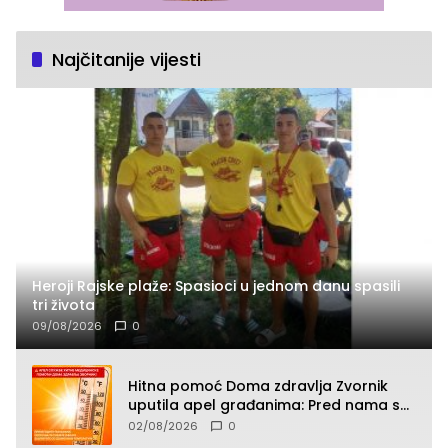
Najčitanije vijesti
Heroji Rajske plaže: Spasioci u jednom danu spasili
tri života
09/08/2026
0
Hitna pomoć Doma zdravlja Zvornik
uputila apel građanima: Pred nama su
temperature do 40°C, oprez zbog
02/08/2026
0
toplotnog udara