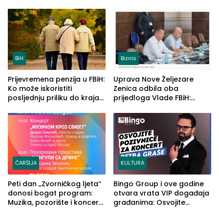
četvrto veče Zvorničkog
u RS-u
ljeta (FOTO)
BiH
Biznis
Prijevremena penzija u FBiH:
Uprava Nove Željezare
Ko može iskoristiti
Zenica odbila oba
posljednju priliku do kraja
prijedloga Vlade FBiH:
2026. godine
Ustrajni da je stečaj jedino
rješenje
ČARŠIJA
KULTURA
Peti dan „Zvorničkog ljeta“
Bingo Group i ove godine
donosi bogat program:
otvara vrata VIP događaja
Muzika, pozorište i koncert
građanima: Osvojite
Stoje
ulaznice za koncert Petra