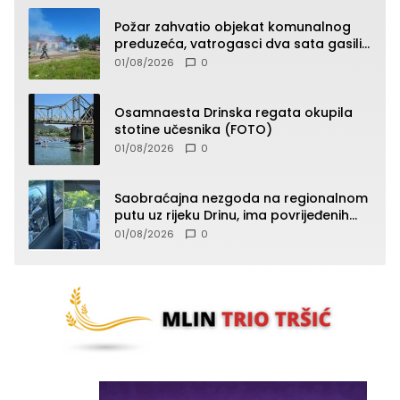
Požar zahvatio objekat komunalnog
preduzeća, vatrogasci dva sata gasili
vatru (FOTO)
01/08/2026
0
Osamnaesta Drinska regata okupila
stotine učesnika (FOTO)
01/08/2026
0
Saobraćajna nezgoda na regionalnom
putu uz rijeku Drinu, ima povrijeđenih
lica (FOTO)
01/08/2026
0