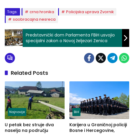
Tags:
crna hronika
Policijska uprava Zvornik
saobracajna nesreca
Predstavnički dom Parlamenta FBiH usvojio
specijalni zakon o Novoj željezari Zenica
Related Posts
Najnovije
BiH
U petak bez struje dva
Karijera u Graničnoj policiji
naselja na području
Bosne i Hercegovine,