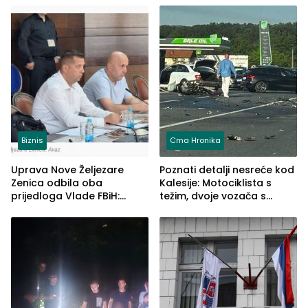
Biznis
Crna Hronika
Uprava Nove Željezare
Poznati detalji nesreće kod
Zenica odbila oba
Kalesije: Motociklista s
prijedloga Vlade FBiH:
težim, dvoje vozača s
Ustrajni da je stečaj jedino
lakšim povredama
rješenje