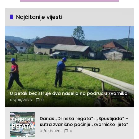
Najčitanije vijesti
U petak bez struje dva naselja na području Zvornika
06/08/2026
0
Danas „Drinska regata“ i „Spustijada“ –
sutra zvanično počinje „Zvorničko ljeto“
01/08/2026
0