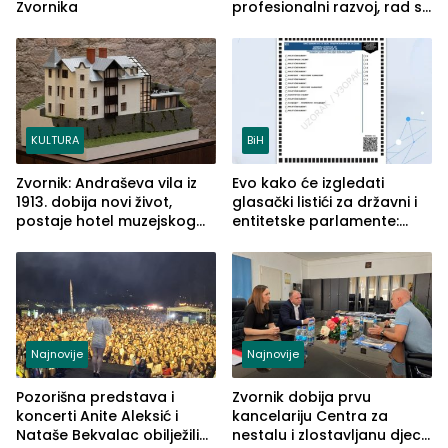
Zvornika
profesionalni razvoj, rad sa
savremenom opremom i
služba građanima
KULTURA
BiH
Zvornik: Andraševa vila iz
Evo kako će izgledati
1913. dobija novi život,
glasački listići za državni i
postaje hotel muzejskog
entitetske parlamente:
tipa
Najveće izmjene biće
vidljive na njima
Najnovije
Najnovije
Pozorišna predstava i
Zvornik dobija prvu
koncerti Anite Aleksić i
kancelariju Centra za
Nataše Bekvalac obilježili
nestalu i zlostavljanu djecu