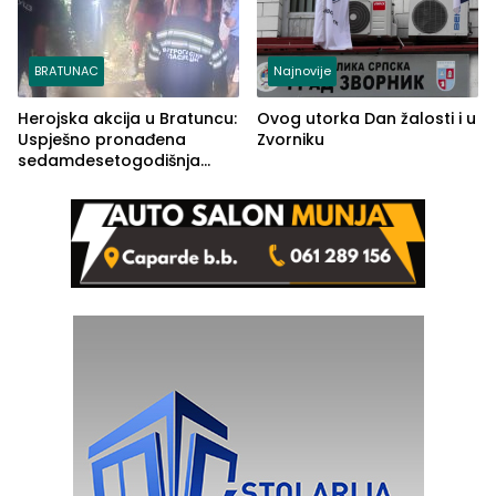
BRATUNAC
Najnovije
Herojska akcija u Bratuncu:
Ovog utorka Dan žalosti i u
Uspješno pronađena
Zvorniku
sedamdesetogodišnja
Ivanka Lazić, rodom iz
Kravice.