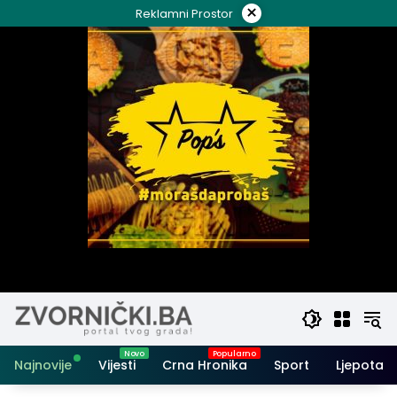
Skip
×
Reklamni Prostor
to
content
Najnovije
Vijesti
Crna Hronika
Sport
Ljepota i 