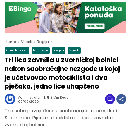
Home
Vijesti
Regija
Crna Hronika
Najnovije
Regija
Vijesti
Tri lica završila u zvorničkoj bolnici
nakon saobraćajne nezgode u kojoj
je učetvovao motociklista i dva
pješaka, jedno lice uhapšeno
Administrator
2 Min Read
08/06/2026
Tri osobe povrijeđene u saobraćajnoj nesreći kod
Srebrenice: Pijani motociklista i pješaci završili u
zvorničkoj bolnici