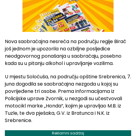
Nova saobraćajna nesreća na području regije Birač
još jednom je upozorila na ozbiljne posljedice
neodgovornog ponašanja u saobraćaju, posebno
kada su u pitanju alkohol i upravljanje vozilima.
U mjestu Soloćuša, na području opštine Srebrenica, 7.
juna dogodila se saobraćajna nezgoda u kojoj su
povrijeđene tri osobe. Prema informacijama iz
Policijske uprave Zvornik, u nezgodi su učestvovali
motocikl marke „Honda“, kojim je upravljao M.B. iz
Tuzle, te dva pješaka, G.V. iz Bratunca i N.K. iz
Srebrenice.
Reklamni sadržaj