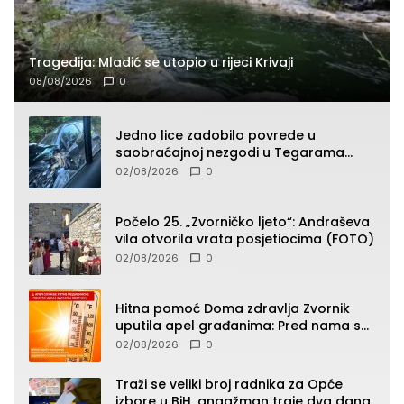
Tragedija: Mladić se utopio u rijeci Krivaji
08/08/2026
0
Jedno lice zadobilo povrede u
saobraćajnoj nezgodi u Tegarama
(FOTO)
02/08/2026
0
Počelo 25. „Zvorničko ljeto“: Andraševa
vila otvorila vrata posjetiocima (FOTO)
02/08/2026
0
Hitna pomoć Doma zdravlja Zvornik
uputila apel građanima: Pred nama su
temperature do 40°C, oprez zbog
02/08/2026
0
toplotnog udara
Traži se veliki broj radnika za Opće
izbore u BiH, angažman traje dva dana