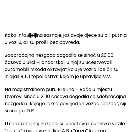
Kako InfoBijeljina saznaje, još dvoje djece su bili putnici
u vozilu, ali su prošli bez povreda.
Saobraćajna nezgoda dogodila se sinoć u 20.00
časova u ulici Hilandarska i u njoj su učestvovali
automobili “škoda oktavija” koju je vozilo lice čiji su
inicijali B.T. i “opel astra” kojom je upravljao V.V.
Na magistralnom putu Bijeljina – Rača u mjestu
Dvorovi sinoć u 21.10 časova dogodila se saobraćajna
nezgoda u kojoj je lakše povrijeđen vozač “pežoa”, čiji
su inicijali D.P.
U saobraćajnoj nezgodi su učestovali putničko vozilo
“tojota” koju je vozilo lice A.B. i “pežo” kojim je