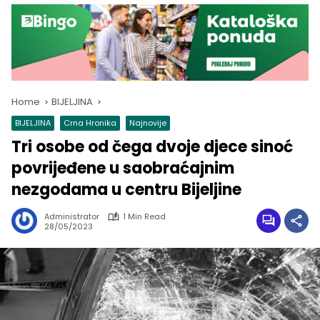
Home
BIJELJINA
BIJELJINA
Crna Hronika
Najnovije
Tri osobe od čega dvoje djece sinoć
povrijeđene u saobraćajnim
nezgodama u centru Bijeljine
Administrator
1 Min Read
28/05/2023