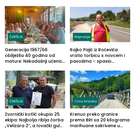
može biti mnogo opasniji
ČARŠIJA
Najnovije
Generacija 1967/68.
Rajko Pajić iz Roćevića
obilježila 40 godina od
vratio torbicu s novcem i
mature: Nekadašnji učenici
pasošima – spasio
TŠC-a okupili se u Zvorniku
porodično ljetovanje u
(FOTO)
Grčkoj
ČARŠIJA
Crna Hronika
Zvornički kotlić okupio 25
Krenuo preko granice
ekipa: Najbolja riblja čorba
prema BiH sa 20 kilograma
„Velizara 2“, a lovački gulaš
marihuane sakrivene u
„Red i Zaprska“ (FOTO)
automobilu