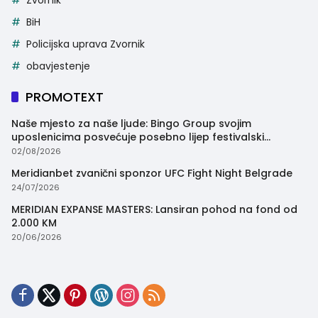
Zvornik
BiH
Policijska uprava Zvornik
obavjestenje
PROMOTEXT
Naše mjesto za naše ljude: Bingo Group svojim
uposlenicima posvećuje posebno lijep festivalski
trenutak
02/08/2026
Meridianbet zvanični sponzor UFC Fight Night Belgrade
24/07/2026
MERIDIAN EXPANSE MASTERS: Lansiran pohod na fond od
2.000 KM
20/06/2026