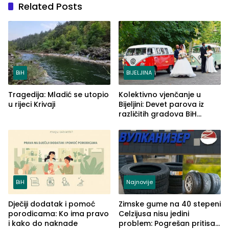
Related Posts
BiH
BIJELJINA
Tragedija: Mladić se utopio
Kolektivno vjenčanje u
u rijeci Krivaji
Bijeljini: Devet parova iz
različitih gradova BiH
izgovorilo sudbonosno da
BiH
Najnovije
Dječiji dodatak i pomoć
Zimske gume na 40 stepeni
porodicama: Ko ima pravo
Celzijusa nisu jedini
i kako do naknade
problem: Pogrešan pritisak