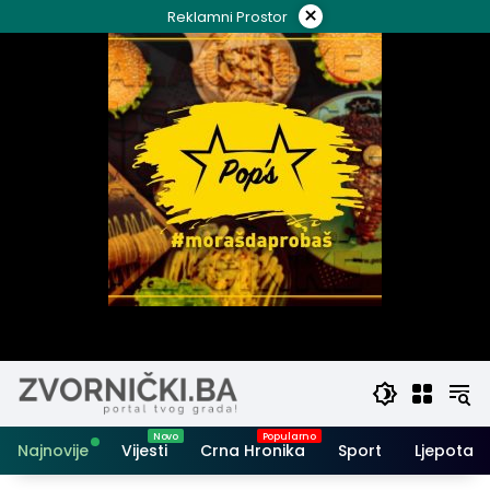
Skip
×
Reklamni Prostor
to
content
Najnovije
Vijesti
Crna Hronika
Sport
Ljepota i 