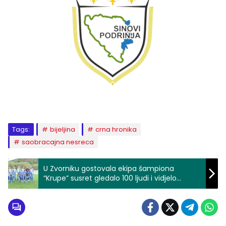
Tags:
bijeljina
crna hronika
saobracajna nesreca
U Zvorniku gostovala ekipa šampiona
“Krupe” susret gledalo 100 ljudi i vidjelo
utakmicu bez golova i fudbalera koji su prošli
školu “Drine”