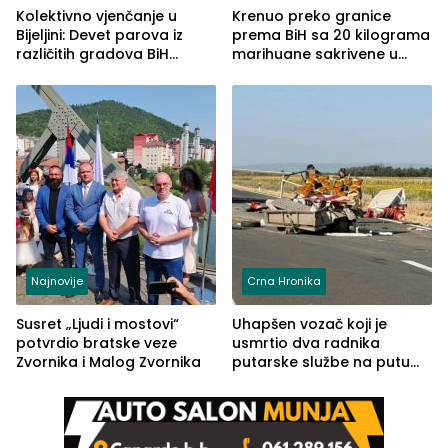
Kolektivno vjenčanje u
Krenuo preko granice
Bijeljini: Devet parova iz
prema BiH sa 20 kilograma
različitih gradova BiH
marihuane sakrivene u
izgovorilo sudbonosno da
automobilu
Najnovije
Crna Hronika
Susret „Ljudi i mostovi“
Uhapšen vozač koji je
potvrdio bratske veze
usmrtio dva radnika
Zvornika i Malog Zvornika
putarske službe na putu
od Loznice prema Šapcu
(FOTO)