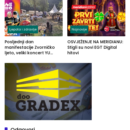
Ljepota i zdravlje
Najnovije
Posljednji dan
OSVJEŽENJE NA MERIDIANU:
manifestacije Zvorničko
Stigli su novi EGT Digital
ljeto, veliki koncert YU
hitovi
grupe zatvara program
ove godine
Odgovori