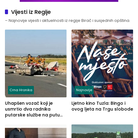
Vijesti iz Regije
– Najnovije vijesti i aktuelnosti iz regije Birač i susjednih opština.
Crna Hronika
Najnovije
Uhapšen vozač koji je
Ljetno kino Tuzla: Bingo i
usmrtio dva radnika
ovog ljeta na Trgu slobode
putarske službe na putu
od Loznice prema Šapcu
(FOTO)