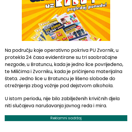
Na području koje operativno pokriva PU Zvornik, u
protekla 24 časa evidentirane su tri saobraćajne
nezgode, u Bratuncu, kada je jedno lice povrijeđeno,
te Milićima i Zvorniku, kada je pričinjena materijalna
šteta. Jedno lice u Bratuncu je lišeno slobode do
otrežnjenja zbog vožnje pod dejstvom alkohola.
U istom periodu, nije bilo zabilježenih krivičnih djela
niti slučajeva narušavanja javnog reda i mira.
Reklamni sadržaj