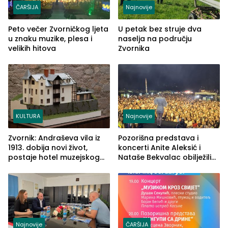
ČARŠIJA
Najnovije
Peto večer Zvorničkog ljeta
U petak bez struje dva
u znaku muzike, plesa i
naselja na području
velikih hitova
Zvornika
KULTURA
Najnovije
Zvornik: Andraševa vila iz
Pozorišna predstava i
1913. dobija novi život,
koncerti Anite Aleksić i
postaje hotel muzejskog
Nataše Bekvalac obilježili
tipa
četvrto veče Zvorničkog
ljeta (FOTO)
Najnovije
ČARŠIJA