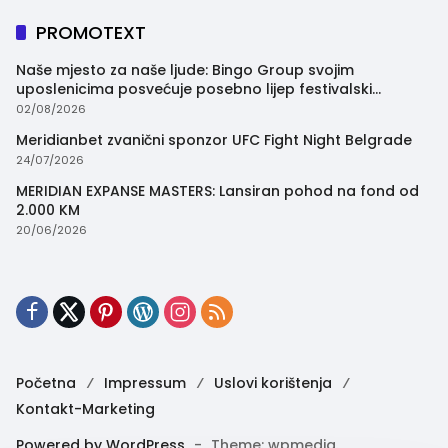
PROMOTEXT
Naše mjesto za naše ljude: Bingo Group svojim
uposlenicima posvećuje posebno lijep festivalski
trenutak
02/08/2026
Meridianbet zvanični sponzor UFC Fight Night Belgrade
24/07/2026
MERIDIAN EXPANSE MASTERS: Lansiran pohod na fond od
2.000 KM
20/06/2026
Početna
Impressum
Uslovi korištenja
Kontakt-Marketing
Powered by WordPress
-
Theme: wpmedia.