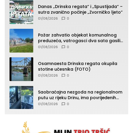
Danas „Drinska regata“ i „Spustijada“ –
sutra zvanično počinje „Zvorničko ljeto“
01/08/2026
0
Požar zahvatio objekat komunalnog
preduzeća, vatrogasci dva sata gasili
vatru (FOTO)
01/08/2026
0
Osamnaesta Drinska regata okupila
stotine učesnika (FOTO)
01/08/2026
0
Saobraćajna nezgoda na regionalnom
putu uz rijeku Drinu, ima povrijeđenih
lica (FOTO)
01/08/2026
0