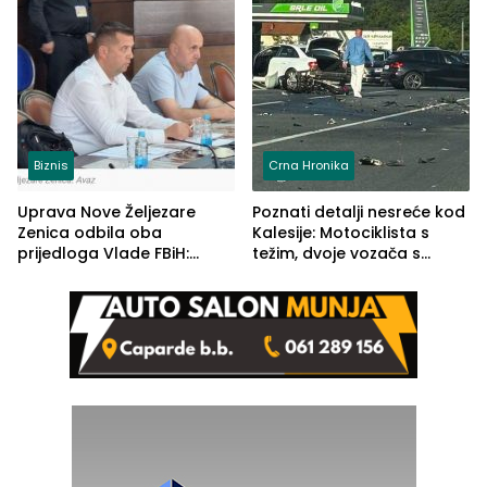
Biznis
Crna Hronika
Uprava Nove Željezare
Poznati detalji nesreće kod
Zenica odbila oba
Kalesije: Motociklista s
prijedloga Vlade FBiH:
težim, dvoje vozača s
Ustrajni da je stečaj jedino
lakšim povredama
rješenje