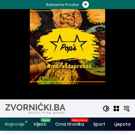
Skip
×
Reklamni Prostor
to
content
Najnovije
Vijesti
Crna Hronika
Sport
Ljepota i 