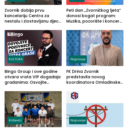
Zvornik dobija prvu
Peti dan „Zvorničkog ljeta“
kancelariju Centra za
donosi bogat program:
nestalu i zlostavljanu djecu
Muzika, pozorište i koncert
u RS-u
Stoje
KULTURA
Najnovije
Bingo Group i ove godine
FK Drina Zvornik
otvara vrata VIP događaja
predstavila novog
građanima: Osvojite
koordinatora Omladinske
ulaznice za koncert Petra
škole
Graše
Križevići
Najnovije