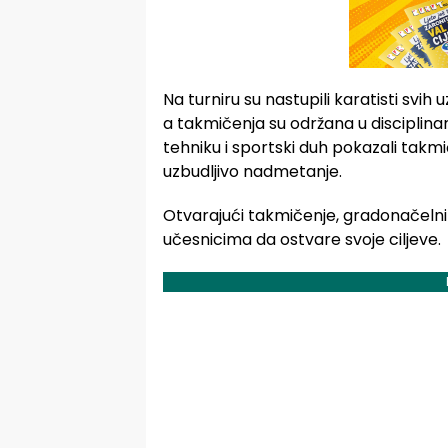
Na turniru su nastupili karatisti svih 
a takmičenja su održana u disciplina
tehniku i sportski duh pokazali takmičar
uzbudljivo nadmetanje.
Otvarajući takmičenje, gradonačelnik
učesnicima da ostvare svoje ciljeve.