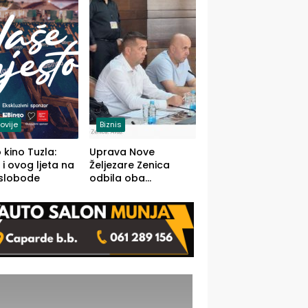
(FOTO)
ovije
Biznis
 kino Tuzla:
Uprava Nove
 i ovog ljeta na
Željezare Zenica
 slobode
odbila oba
prijedloga Vlade
FBiH: Ustrajni da je
stečaj jedino rješenje