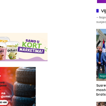
Vi
– Najno
susjed
Najn
Susret
mosto
brats
Zvorn
Zvorn