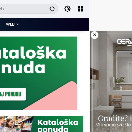
WEB
×