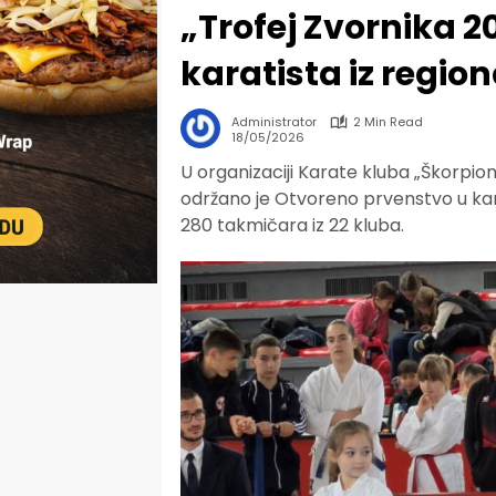
„Trofej Zvornika 2
karatista iz regio
Administrator
2 Min Read
18/05/2026
U organizaciji Karate kluba „Škorpi
održano je Otvoreno prvenstvo u kara
280 takmičara iz 22 kluba.