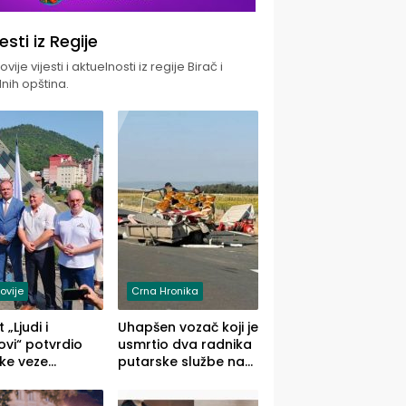
jesti iz Regije
vije vijesti i aktuelnosti iz regije Birač i
nih opština.
ovije
Crna Hronika
 „Ljudi i
Uhapšen vozač koji je
vi“ potvrdio
usmrtio dva radnika
ke veze
putarske službe na
ika i Malog
putu od Loznice
ika
prema Šapcu