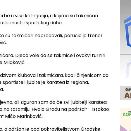
rbe u više kategorija, u kojima su takmičari
borbenosti i sportskog duha.
oliko su takmičari napredovali, poručio je trener
vić.
čara. Djeca vole da se takmiče i ovakvi turniri
e Milaković.
 odzivom klubova i takmičara, kao i činjenicom da
sportiste i ljubitelje karatea iz regiona,
a.
evna, ali siguran sam da će svi ljubitelji karatea
na na tatamiju. Hvala Gradu na podršci“ – istakao
n“ Mićo Marinković.
ja, a održan je pod pokroviteljstvom Gradske