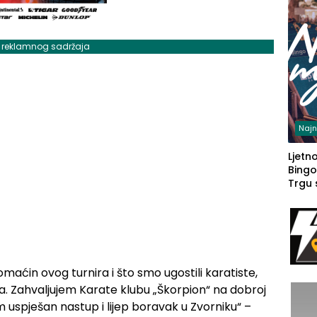
j reklamnog sadržaja
Najn
Ljetno
Bingo
Trgu
maćin ovog turnira i što smo ugostili karatiste,
ona. Zahvaljujem Karate klubu „Škorpion“ na dobroj
m uspješan nastup i lijep boravak u Zvorniku“ –