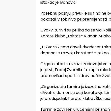
istakao je Ivanović.
Posebnu pažnju privukle su finalne bo
pokazali visok nivo pripremljenosti, 
Ovakvi turniri su prilika da se vidi k
Karate kluba „Laktaši“ Vladan Milako
„U Zvornik smo doveli dvadeset takmi
doprinose razvoju karatea“ – rekao j
Organizatori su izrazili zadovoljstvo
je prvi „Trofej Zvornika“ okupio mlade 
promovišući sport i zdrav način život
„Organizacija turnira je izuzetno zahtj
uživati u demonstraciji karate vješti
je predsjednik Karate kluba „Škorpio
Turnir je završen uručenjem priznan