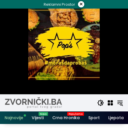
Skip
×
Reklamni Prostor
to
content
Najnovije
Vijesti
Crna Hronika
Sport
Ljepota i 