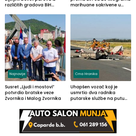
različitih gradova BiH
marihuane sakrivene u
izgovorilo sudbonosno da
automobilu
Najnovije
Crna Hronika
Susret „Ljudi i mostovi“
Uhapšen vozač koji je
potvrdio bratske veze
usmrtio dva radnika
Zvornika i Malog Zvornika
putarske službe na putu
od Loznice prema Šapcu
(FOTO)