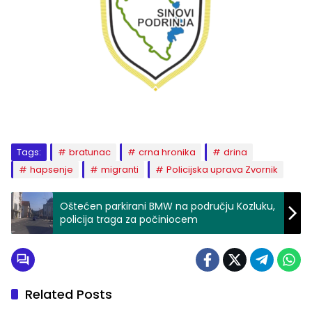
Tags:
bratunac
crna hronika
drina
hapsenje
migranti
Policijska uprava Zvornik
Oštećen parkirani BMW na području Kozluku,
policija traga za počiniocem
Related Posts