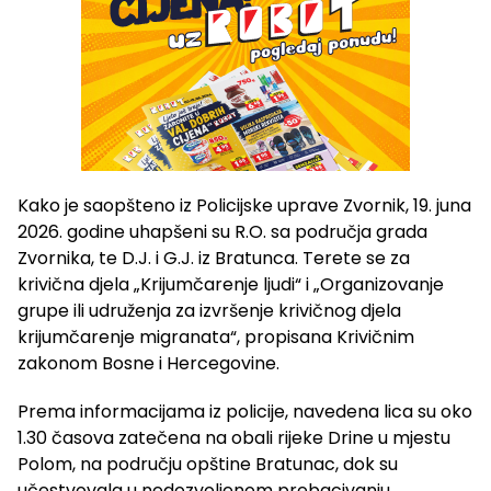
Kako je saopšteno iz Policijske uprave Zvornik, 19. juna
2026. godine uhapšeni su R.O. sa područja grada
Zvornika, te D.J. i G.J. iz Bratunca. Terete se za
krivična djela „Krijumčarenje ljudi“ i „Organizovanje
grupe ili udruženja za izvršenje krivičnog djela
krijumčarenje migranata“, propisana Krivičnim
zakonom Bosne i Hercegovine.
Prema informacijama iz policije, navedena lica su oko
1.30 časova zatečena na obali rijeke Drine u mjestu
Polom, na području opštine Bratunac, dok su
učestvovala u nedozvoljenom prebacivanju