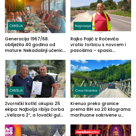
ČARŠIJA
Najnovije
Generacija 1967/68.
Rajko Pajić iz Roćevića
obilježila 40 godina od
vratio torbicu s novcem i
mature: Nekadašnji učenici
pasošima – spasio
TŠC-a okupili se u Zvorniku
porodično ljetovanje u
(FOTO)
Grčkoj
ČARŠIJA
Crna Hronika
Zvornički kotlić okupio 25
Krenuo preko granice
ekipa: Najbolja riblja čorba
prema BiH sa 20 kilograma
„Velizara 2“, a lovački gulaš
marihuane sakrivene u
„Red i Zaprska“ (FOTO)
automobilu