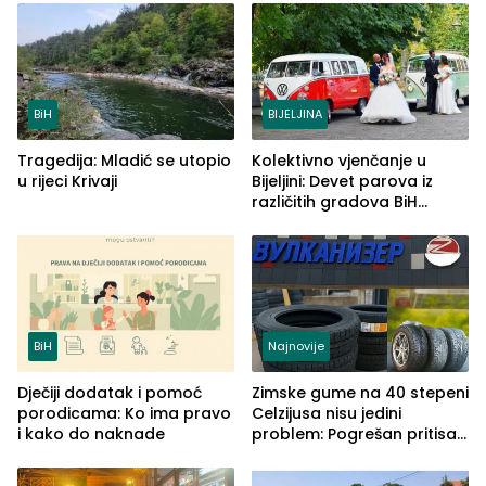
BiH
BIJELJINA
Tragedija: Mladić se utopio
Kolektivno vjenčanje u
u rijeci Krivaji
Bijeljini: Devet parova iz
različitih gradova BiH
izgovorilo sudbonosno da
BiH
Najnovije
Dječiji dodatak i pomoć
Zimske gume na 40 stepeni
porodicama: Ko ima pravo
Celzijusa nisu jedini
i kako do naknade
problem: Pogrešan pritisak
može biti mnogo opasniji