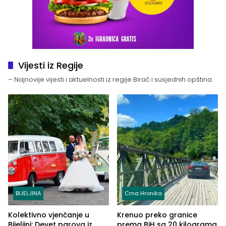
Vijesti iz Regije
– Najnovije vijesti i aktuelnosti iz regije Birač i susjednih opština.
BIJELJINA
Crna Hronika
Kolektivno vjenčanje u
Krenuo preko granice
Bijeljini: Devet parova iz
prema BiH sa 20 kilograma