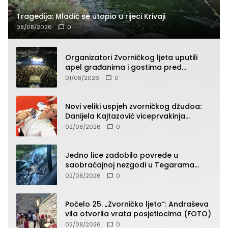
Tragedija: Mladić se utopio u rijeci Krivaji
08/08/2026
0
Organizatori Zvorničkog ljeta uputili
apel građanima i gostima pred
početak koncertnog programa
01/08/2026
0
Novi veliki uspjeh zvorničkog džudoa:
Danijela Kajtazović viceprvakinja
Balkana u seniorskoj konkurenciji
02/08/2026
0
Jedno lice zadobilo povrede u
saobraćajnoj nezgodi u Tegarama
(FOTO)
02/08/2026
0
Počelo 25. „Zvorničko ljeto“: Andraševa
vila otvorila vrata posjetiocima (FOTO)
02/08/2026
0