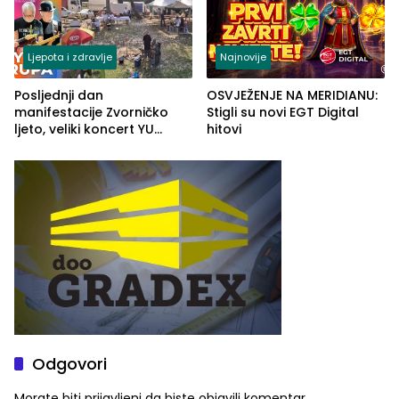
Ljepota i zdravlje
Najnovije
Posljednji dan
OSVJEŽENJE NA MERIDIANU:
manifestacije Zvorničko
Stigli su novi EGT Digital
ljeto, veliki koncert YU
hitovi
grupe zatvara program
ove godine
Odgovori
Morate biti
prijavljeni
da biste objavili komentar.