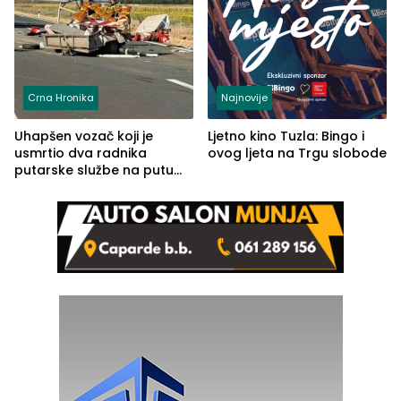
Crna Hronika
Najnovije
Uhapšen vozač koji je
Ljetno kino Tuzla: Bingo i
usmrtio dva radnika
ovog ljeta na Trgu slobode
putarske službe na putu
od Loznice prema Šapcu
(FOTO)