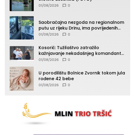
01/08/2026
0
Saobraćajna nezgoda na regionalnom
putu uz rijeku Drinu, ima povrijeđenih
lica (FOTO)
01/08/2026
0
Kosorić: Tužilaštvo zatražilo
kažnjavanje nekadašnjeg komandanta
Vlaseničke brigade
01/08/2026
0
U porodilištu Bolnice Zvornik tokom jula
rođene 42 bebe
01/08/2026
0