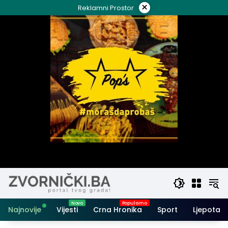
Skip
×
Reklamni Prostor
to
content
Najnovije
Vijesti
Crna Hronika
Sport
Ljepota i 