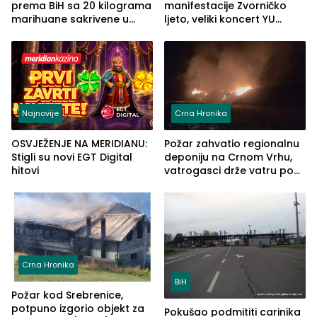
prema BiH sa 20 kilograma
manifestacije Zvorničko
marihuane sakrivene u
ljeto, veliki koncert YU
automobilu
grupe zatvara program
ove godine
Najnovije
Crna Hronika
OSVJEŽENJE NA MERIDIANU:
Požar zahvatio regionalnu
Stigli su novi EGT Digital
deponiju na Crnom Vrhu,
hitovi
vatrogasci drže vatru pod
kontrolom (FOTO)
Crna Hronika
BiH
Požar kod Srebrenice,
potpuno izgorio objekt za
Pokušao podmititi carinika