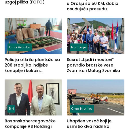
uzgoj pilića (FOTO)
u Orašju sa 50 KM, dobio
osuđujuću presudu
Crna Hronika
Najnovije
Policija otkrila plantažu sa
Susret „Ljudi i mostovi“
206 stabljika indijske
potvrdio bratske veze
konoplje i kokain,
Zvornika i Malog Zvornika
uhapšena jedna osoba
(FOTO)
BiH
Crna Hronika
Bosanskohercegovačke
Uhapšen vozač koji je
kompanije AS Holding i
usmrtio dva radnika