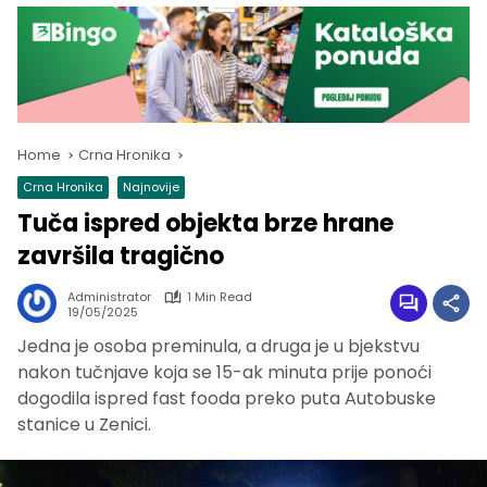
Home
Crna Hronika
Crna Hronika
Najnovije
Tuča ispred objekta brze hrane
završila tragično
Administrator
1 Min Read
19/05/2025
Jedna je osoba preminula, a druga je u bjekstvu
nakon tučnjave koja se 15-ak minuta prije ponoći
dogodila ispred fast fooda preko puta Autobuske
stanice u Zenici.