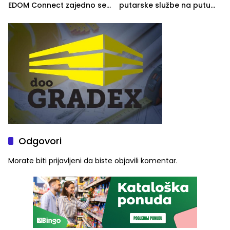
EDOM Connect zajedno se
putarske službe na putu
šire na tržište Maroka
od Loznice prema Šapcu
(FOTO)
Odgovori
Morate biti
prijavljeni
da biste objavili komentar.