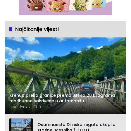
Najčitanije vijesti
Krenuo preko granice prema BiH sa 20 kilograma
marihuane sakrivene u automobilu
08/08/2026
0
Osamnaesta Drinska regata okupila
stotine učesnika (FOTO)