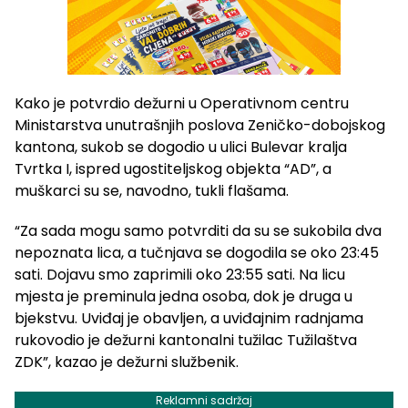
Kako je potvrdio dežurni u Operativnom centru
Ministarstva unutrašnjih poslova Zeničko-dobojskog
kantona, sukob se dogodio u ulici Bulevar kralja
Tvrtka I, ispred ugostiteljskog objekta “AD”, a
muškarci su se, navodno, tukli flašama.
“Za sada mogu samo potvrditi da su se sukobila dva
nepoznata lica, a tučnjava se dogodila se oko 23:45
sati. Dojavu smo zaprimili oko 23:55 sati. Na licu
mjesta je preminula jedna osoba, dok je druga u
bjekstvu. Uviđaj je obavljen, a uviđajnim radnjama
rukovodio je dežurni kantonalni tužilac Tužilaštva
ZDK”, kazao je dežurni službenik.
Reklamni sadržaj