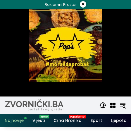
Skip
×
Reklamni Prostor
to
content
Najnovije
Vijesti
Crna Hronika
Sport
Ljepota i 