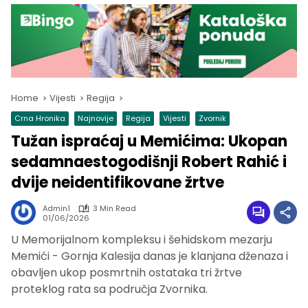
Home
Vijesti
Regija
Crna Hronika
Najnovije
Regija
Vijesti
Zvornik
Tužan ispraćaj u Memićima: Ukopan
sedamnaestogodišnji Robert Rahić i
dvije neidentifikovane žrtve
Admin1
3 Min Read
01/06/2026
U Memorijalnom kompleksu i šehidskom mezarju
Memići - Gornja Kalesija danas je klanjana dženaza i
obavljen ukop posmrtnih ostataka tri žrtve
proteklog rata sa područja Zvornika.