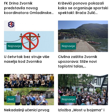
FK Drina Zvornik
Križevići ponovo pokazali
predstavila novog
kako se organizuje sportski
koordinatora Omladinske
spektakl: Braća Zulić
škole
osvojila Križevići kup 2026
Najnovije
Najnovije
U četvrtak bez struje više
Civilna zaštita Zvornik
naselja kod Zvornika
upozorava: Stiže novi
toplotni talas,
temperature do 41 stepen
Divič
Najnovije
Nekadašnji učenici prvog
Izložba „Most u bojama“ i