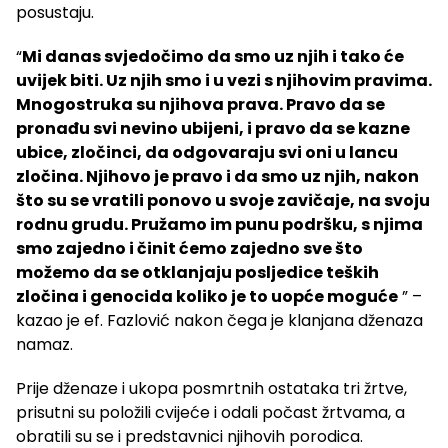
posustaju.
“
Mi danas svjedočimo da smo uz njih i tako će
uvijek biti. Uz njih smo i u vezi s njihovim pravima.
Mnogostruka su njihova prava. Pravo da se
pronađu svi nevino ubijeni, i pravo da se kazne
ubice, zločinci, da odgovaraju svi oni u lancu
zločina. Njihovo je pravo i da smo uz njih, nakon
što su se vratili ponovo u svoje zavičaje, na svoju
rodnu grudu. Pružamo im punu podršku, s njima
smo zajedno i činit ćemo zajedno sve što
možemo da se otklanjaju posljedice teških
zločina i genocida koliko je to uopće moguće
” –
kazao je ef. Fazlović nakon čega je klanjana dženaza
namaz.
Prije dženaze i ukopa posmrtnih ostataka tri žrtve,
prisutni su položili cvijeće i odali počast žrtvama, a
obratili su se i predstavnici njihovih porodica.