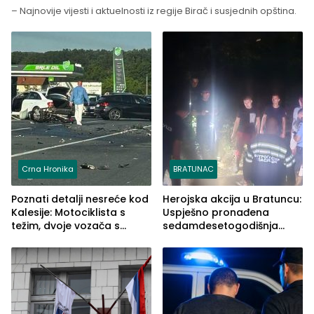
– Najnovije vijesti i aktuelnosti iz regije Birač i susjednih opština.
Crna Hronika
BRATUNAC
Poznati detalji nesreće kod
Herojska akcija u Bratuncu:
Kalesije: Motociklista s
Uspješno pronađena
težim, dvoje vozača s
sedamdesetogodišnja
lakšim povredama
Ivanka Lazić, rodom iz
Kravice.