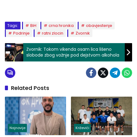
Tags:
BiH
crna hronika
obavjestenje
Podrinje
ratni zlocin
Zvornik
Zvornik: Tokom vikenda osam lica lišeno
slobode zbog vožnje pod dejstvom alkohola
Related Posts
Najnovije
Križevići