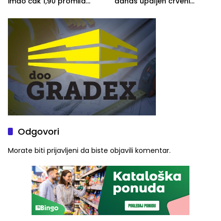
imao čak 1,90 promila
danas upaljen crveni
alkohola u krvi
meteoalarm
Odgovori
Morate biti
prijavljeni
da biste objavili komentar.