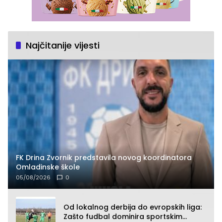
Najčitanije vijesti
FK Drina Zvornik predstavila novog koordinatora
Omladinske škole
05/08/2026
0
Od lokalnog derbija do evropskih liga:
Zašto fudbal dominira sportskim