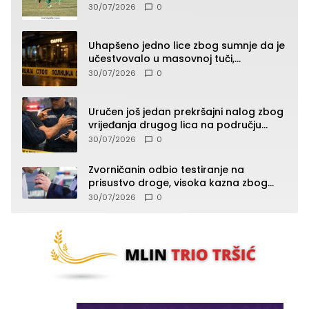
klađenjem
30/07/2026
0
Uhapšeno jedno lice zbog sumnje da je
učestvovalo u masovnoj tuči,
maloljetnik zadobio povrede
30/07/2026
0
Uručen još jedan prekršajni nalog zbog
vrijeđanja drugog lica na području
Zvornika
30/07/2026
0
Zvorničanin odbio testiranje na
prisustvo droge, visoka kazna zbog
kršenja Zakona o osnovama
30/07/2026
0
bezbjednosti saobraćaja