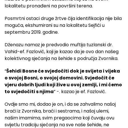
lokalitetu pronađeni na površini terena.
Posmrtni ostaci druge žrtve čija identifikacija nije bila
moguća, ekshumirani su na lokalitetu Sejfići u
septembru 2019. godine.
Dženazu namaz je predvodio muftija tuzlanski dr.
Vahid-ef. Fazlović, koji je kazao da je ovo dan našeg
kolektivnog sjećanja na šehide s područja Zvornika.
“
Šehidi Bosne će svjedočiti dok je svijeta i vijeka
o svojoj Bosni, o svojoj domovini. Svjedočit će
vjeru dobrih ljudi koji žive u ovoj zemlji, i mi ćemo
to svjedočiti s njima
” -. kazao je ef. Fazlović.
Ovdje smo mi, dodao je on, i da se zahvalimo našoj
braći iz Zvornika, braći i sestrama, i našoj ulemi,
našim imamima, svim pregaocima koji čuvaju ovu
svijetlu tradiciju sjećanja na sve naše šehide, ne