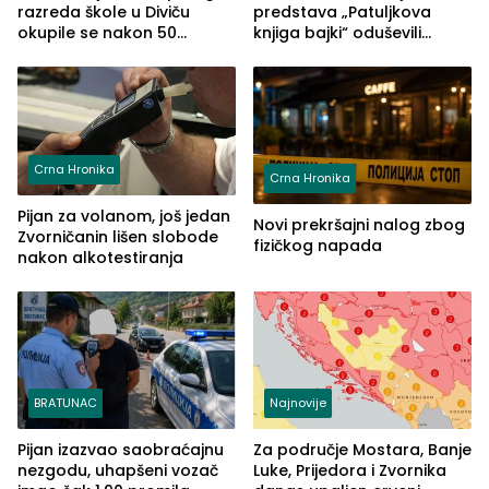
razreda škole u Diviču
predstava „Patuljkova
okupile se nakon 50
knjiga bajki“ oduševili
godina, a učitelj Mustafa
posjetioce
Pašić im održao čas
(FOTO)
Crna Hronika
Crna Hronika
Pijan za volanom, još jedan
Novi prekršajni nalog zbog
Zvorničanin lišen slobode
fizičkog napada
nakon alkotestiranja
BRATUNAC
Najnovije
Pijan izazvao saobraćajnu
Za područje Mostara, Banje
nezgodu, uhapšeni vozač
Luke, Prijedora i Zvornika