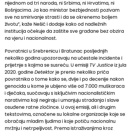
nijednom od tri naroda, ni Srbima, ni Hrvatima, ni
Bošnjacima. Ja kao ministar bezbjednosti pozivam
sve na smirivanje strasti i da se okrenemo boljem
životu”, kaže Nešić i dodaje kako od nadležnih
institucija očekuje da zaštite sve građane bez obzira
na vjeru i nacionalnost.
Povratnici u Srebrenicu i Bratunac posljednjih
nekoliko godina upozoravaju na učestale incidente i
prijetnje s kojima se susreću. U emisiji
TV Justice
iz jula
2020. godine
Detektor
je prenio nekoliko priča
povratnika o tome kako se, dvije i po decenije nakon
genocida u kome je ubijeno više od 7.000 muškaraca
i dječaka, suočavaju s isključivim nacionalističkim
narativima koji negiraju i umanjuju stradanja i slave
osuđene ratne zločince. U ovoj emisiji, ali i drugim
tekstovima, označene su lokalne organizacije koje se
obraćaju mladim ljudima i koje potiču nacionalnu
mržnju i netrpeljivost. Prema istraživanjima kroz