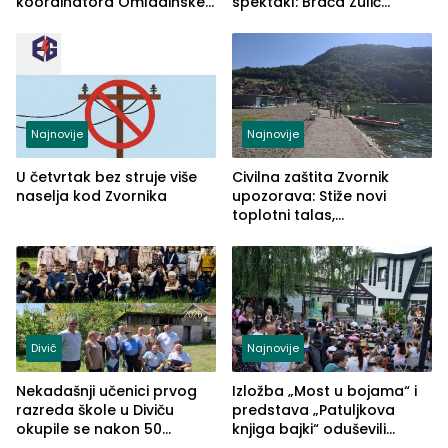
koordinatora Omladinske
spektakl: Braća Zulić
škole
osvojila Križevići kup 2026
Najnovije
Najnovije
U četvrtak bez struje više
Civilna zaštita Zvornik
naselja kod Zvornika
upozorava: Stiže novi
toplotni talas,
temperature do 41 stepen
Divič
Najnovije
Nekadašnji učenici prvog
Izložba „Most u bojama“ i
razreda škole u Diviču
predstava „Patuljkova
okupile se nakon 50
knjiga bajki“ oduševili