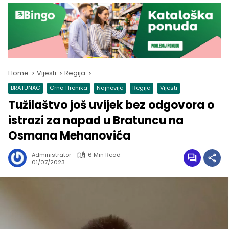
Home
Vijesti
Regija
BRATUNAC
Crna Hronika
Najnovije
Regija
Vijesti
Tužilaštvo još uvijek bez odgovora o
istrazi za napad u Bratuncu na
Osmana Mehanovića
Administrator
6 Min Read
01/07/2023