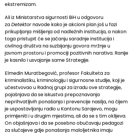
ekstremizam.
Ali iz Ministarstva sigurnosti BiH u odgovoru
za
Detektor
navode kako je akcioni plan još u fazi
prikupljanja mišljenja od nadležnih institucija, a nakon
toga pristupit će se jačanju saradnje institucija i
civilnog društva na suzbijanju govora mržnje u
javnom prostoru i promociji pozitivnih narativa. Ranije
je kasnilo i usvajanje same Strategije.
Elmedin Muratbegović, profesor Fakulteta za
kriminalistiku, kriminologiju i sigurnosne studije, koji je
učestvovao u Radnoj grupi za izradu ove strategije,
pojašnjava da se iskustva prepoznavanja
neprihvatljivih ponašanja i prevencije nasilja, na čijem
je uspostavljanju radio u Kantonu Sarajevo, mogu
primijeniti i u drugim mjestima, ali da se s tim oklijeva.
On objašnjava i da se posebno obučavaju pedagozi
za slučajeve gdje ponašanja maloljetnika imaju