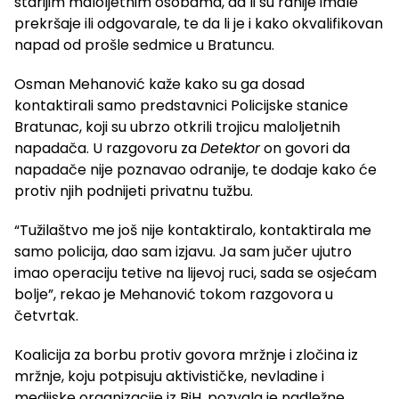
starijim maloljetnim osobama, da li su ranije imale
prekršaje ili odgovarale, te da li je i kako okvalifikovan
napad od prošle sedmice u Bratuncu.
Osman Mehanović kaže kako su ga dosad
kontaktirali samo predstavnici Policijske stanice
Bratunac, koji su ubrzo otkrili trojicu maloljetnih
napadača. U razgovoru za
Detektor
on govori da
napadače nije poznavao odranije, te dodaje kako će
protiv njih podnijeti privatnu tužbu.
“Tužilaštvo me još nije kontaktiralo, kontaktirala me
samo policija, dao sam izjavu. Ja sam jučer ujutro
imao operaciju tetive na lijevoj ruci, sada se osjećam
bolje”, rekao je Mehanović tokom razgovora u
četvrtak.
Koalicija za borbu protiv govora mržnje i zločina iz
mržnje, koju potpisuju aktivističke, nevladine i
medijske organizacije iz BiH, pozvala je nadležne