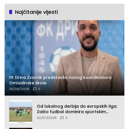
Najčitanije vijesti
FK Drina Zvornik predstavila novog koordinatora
Omladinske škole
05/08/2026
0
Od lokalnog derbija do evropskih liga:
Zašto fudbal dominira sportskim
klađenjem
30/07/2026
0