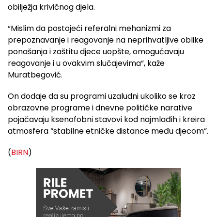
obilježja krivičnog djela.
“Mislim da postojeći referalni mehanizmi za
prepoznavanje i reagovanje na neprihvatljive oblike
ponašanja i zaštitu djece uopšte, omogućavaju
reagovanje i u ovakvim slučajevima”, kaže
Muratbegović.
On dodaje da su programi uzaludni ukoliko se kroz
obrazovne programe i dnevne političke narative
pojačavaju ksenofobni stavovi kod najmlađih i kreira
atmosfera “stabilne etničke distance među djecom”.
(
BIRN
)