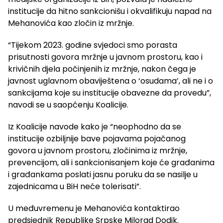
institucije da hitno sankcionišu i okvalifikuju napad na
Mehanovića kao zločin iz mržnje.
“Tijekom 2023. godine svjedoci smo porasta
prisutnosti govora mržnje u javnom prostoru, kao i
krivičnih djela počinjenih iz mržnje, nakon čega je
javnost uglavnom obaviještena o ‘osudama’, ali ne i o
sankcijama koje su institucije obavezne da provedu”,
navodi se u saopćenju Koalicije.
Iz Koalicije navode kako je “neophodno da se
institucije ozbiljnije bave pojavama pojačanog
govora u javnom prostoru, zločinima iz mržnje,
prevencijom, ali i sankcionisanjem koje će građanima
i građankama poslati jasnu poruku da se nasilje u
zajednicama u BiH neće tolerisati”.
U međuvremenu je Mehanovića kontaktirao
predsjednik Republike Srpske Milorad Dodik.