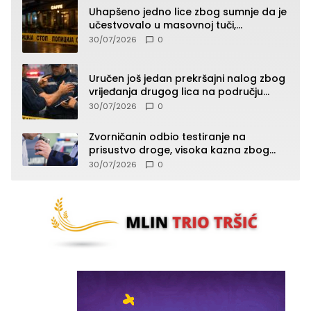
Uhapšeno jedno lice zbog sumnje da je
učestvovalo u masovnoj tuči,
maloljetnik zadobio povrede
30/07/2026
0
Uručen još jedan prekršajni nalog zbog
vrijeđanja drugog lica na području
Zvornika
30/07/2026
0
Zvorničanin odbio testiranje na
prisustvo droge, visoka kazna zbog
kršenja Zakona o osnovama
30/07/2026
0
bezbjednosti saobraćaja