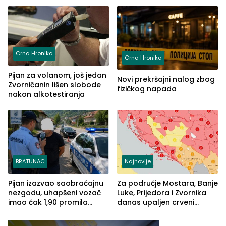
godina, a učitelj Mustafa
posjetioce
Pašić im održao čas
(FOTO)
Crna Hronika
Crna Hronika
Pijan za volanom, još jedan
Novi prekršajni nalog zbog
Zvorničanin lišen slobode
fizičkog napada
nakon alkotestiranja
BRATUNAC
Najnovije
Pijan izazvao saobraćajnu
Za područje Mostara, Banje
nezgodu, uhapšeni vozač
Luke, Prijedora i Zvornika
imao čak 1,90 promila
danas upaljen crveni
alkohola u krvi
meteoalarm