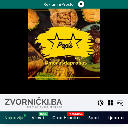
Skip
×
Reklamni Prostor
to
content
Najnovije
Vijesti
Crna Hronika
Sport
Ljepota i 