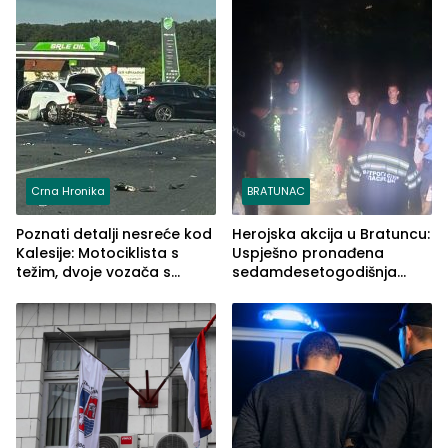
Crna Hronika
BRATUNAC
Poznati detalji nesreće kod
Herojska akcija u Bratuncu:
Kalesije: Motociklista s
Uspješno pronađena
težim, dvoje vozača s
sedamdesetogodišnja
lakšim povredama
Ivanka Lazić, rodom iz
Kravice.