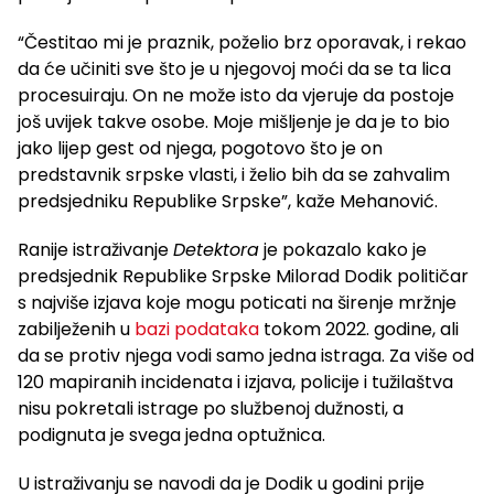
“Čestitao mi je praznik, poželio brz oporavak, i rekao
da će učiniti sve što je u njegovoj moći da se ta lica
procesuiraju. On ne može isto da vjeruje da postoje
još uvijek takve osobe. Moje mišljenje je da je to bio
jako lijep gest od njega, pogotovo što je on
predstavnik srpske vlasti, i želio bih da se zahvalim
predsjedniku Republike Srpske”, kaže Mehanović.
Ranije istraživanje
Detektora
je pokazalo kako je
predsjednik Republike Srpske Milorad Dodik političar
s najviše izjava koje mogu poticati na širenje mržnje
zabilježenih u
bazi podataka
tokom 2022. godine, ali
da se protiv njega vodi samo jedna istraga. Za više od
120 mapiranih incidenata i izjava, policije i tužilaštva
nisu pokretali istrage po službenoj dužnosti, a
podignuta je svega jedna optužnica.
U istraživanju se navodi da je Dodik u godini prije