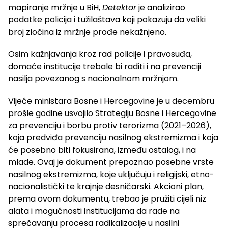
mapiranje mržnje u BiH,
Detektor
je analizirao
podatke policija i tužilaštava koji pokazuju da veliki
broj zločina iz mržnje prođe nekažnjeno.
Osim kažnjavanja kroz rad policije i pravosuđa,
domaće institucije trebale bi raditi i na prevenciji
nasilja povezanog s nacionalnom mržnjom.
Vijeće ministara Bosne i Hercegovine je u decembru
prošle godine usvojilo Strategiju Bosne i Hercegovine
za prevenciju i borbu protiv terorizma (2021–2026),
koja predviđa prevenciju nasilnog ekstremizma i koja
će posebno biti fokusirana, između ostalog, i na
mlade. Ovaj je dokument prepoznao posebne vrste
nasilnog ekstremizma, koje uključuju i religijski, etno-
nacionalistički te krajnje desničarski. Akcioni plan,
prema ovom dokumentu, trebao je pružiti cijeli niz
alata i mogućnosti institucijama da rade na
sprečavanju procesa radikalizacije u nasilni