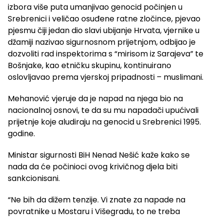
izbora više puta umanjivao genocid počinjen u
Srebrenici i veličao osuđene ratne zločince, pjevao
pjesmu čiji jedan dio slavi ubijanje Hrvata, vjernike u
džamiji nazivao sigurnosnom prijetnjom, odbijao je
dozvoliti rad inspektorima s “mirisom iz Sarajeva” te
Bošnjake, kao etničku skupinu, kontinuirano
oslovljavao prema vjerskoj pripadnosti – muslimani.
Mehanović vjeruje da je napad na njega bio na
nacionalnoj osnovi, te da su mu napadači upućivali
prijetnje koje aludiraju na genocid u Srebrenici 1995.
godine.
Ministar sigurnosti BiH Nenad Nešić kaže kako se
nada da će počinioci ovog krivičnog djela biti
sankcionisani.
“Ne bih da dižem tenzije. Vi znate za napade na
povratnike u Mostaru i Višegradu, to ne treba