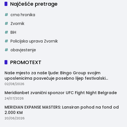
Najčešće pretrage
crna hronika
Zvornik
BiH
Policijska uprava Zvornik
obavjestenje
PROMOTEXT
Naše mjesto za naše ljude: Bingo Group svojim
uposlenicima posvećuje posebno lijep festivalski
trenutak
02/08/2026
Meridianbet zvanični sponzor UFC Fight Night Belgrade
24/07/2026
MERIDIAN EXPANSE MASTERS: Lansiran pohod na fond od
2.000 KM
20/06/2026