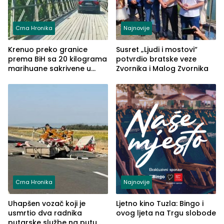
Crna Hronika
Najnovije
Krenuo preko granice
Susret „Ljudi i mostovi“
prema BiH sa 20 kilograma
potvrdio bratske veze
marihuane sakrivene u
Zvornika i Malog Zvornika
automobilu
Crna Hronika
Najnovije
Uhapšen vozač koji je
Ljetno kino Tuzla: Bingo i
usmrtio dva radnika
ovog ljeta na Trgu slobode
putarske službe na putu