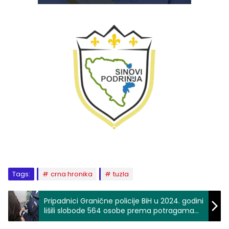
Tags:
crna hronika
tuzla
Pripadnici Granične policije BiH u 2024. godini
lišili slobode 564 osobe prema potragama
Interpola, sudova i policije