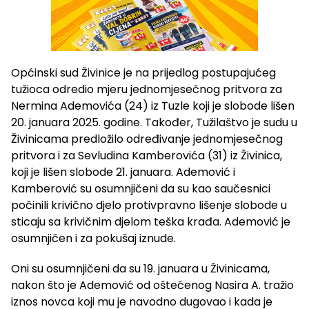
Općinski sud Živinice je na prijedlog postupajućeg
tužioca odredio mjeru jednomjesečnog pritvora za
Nermina Ademovića (24) iz Tuzle koji je slobode lišen
20. januara 2025. godine. Također, Tužilaštvo je sudu u
Živinicama predložilo određivanje jednomjesečnog
pritvora i za Sevludina Kamberovića (31) iz Živinica,
koji je lišen slobode 21. januara. Ademović i
Kamberović su osumnjičeni da su kao saučesnici
počinili krivično djelo protivpravno lišenje slobode u
sticaju sa krivičnim djelom teška krađa. Ademović je
osumnjičen i za pokušaj iznude.
Oni su osumnjičeni da su 19. januara u Živinicama,
nakon što je Ademović od oštećenog Nasira A. tražio
iznos novca koji mu je navodno dugovao i kada je