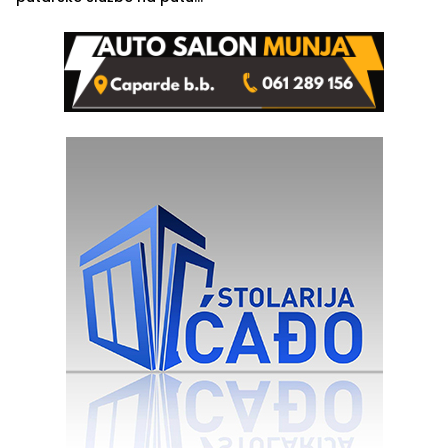
od Loznice prema Šapcu
(FOTO)