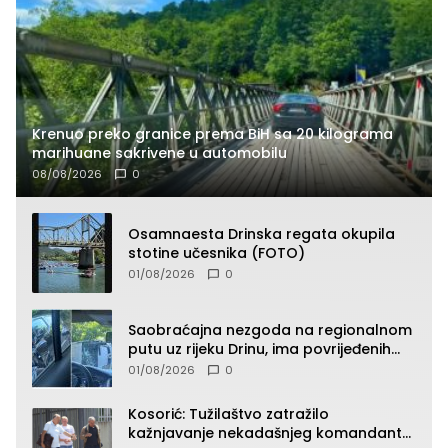
Krenuo preko granice prema BiH sa 20 kilograma
marihuane sakrivene u automobilu
08/08/2026
0
Osamnaesta Drinska regata okupila
stotine učesnika (FOTO)
01/08/2026
0
Saobraćajna nezgoda na regionalnom
putu uz rijeku Drinu, ima povrijeđenih
lica (FOTO)
01/08/2026
0
Kosorić: Tužilaštvo zatražilo
kažnjavanje nekadašnjeg komandanta