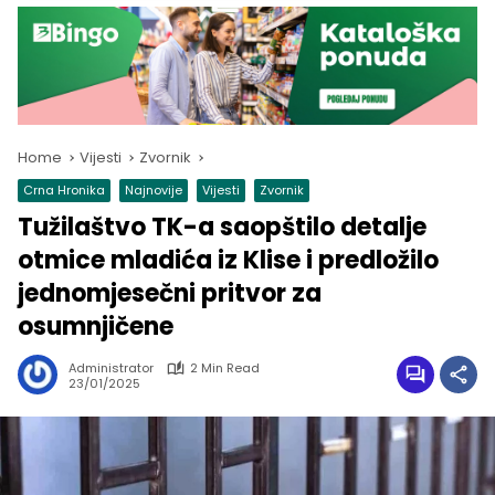
Home
Vijesti
Zvornik
Crna Hronika
Najnovije
Vijesti
Zvornik
Tužilaštvo TK-a saopštilo detalje
otmice mladića iz Klise i predložilo
jednomjesečni pritvor za
osumnjičene
Administrator
2 Min Read
23/01/2025