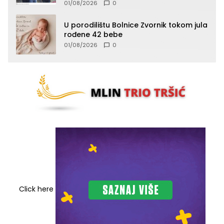
Vlaseničke brigade
01/08/2026
0
U porodilištu Bolnice Zvornik tokom jula
rođene 42 bebe
01/08/2026
0
Click here