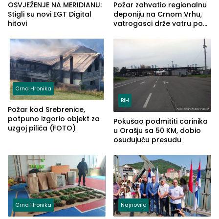
OSVJEŽENJE NA MERIDIANU:
Požar zahvatio regionalnu
Stigli su novi EGT Digital
deponiju na Crnom Vrhu,
hitovi
vatrogasci drže vatru pod
kontrolom (FOTO)
Crna Hronika
BiH
Požar kod Srebrenice,
potpuno izgorio objekt za
Pokušao podmititi carinika
uzgoj pilića (FOTO)
u Orašju sa 50 KM, dobio
osuđujuću presudu
Crna Hronika
Najnovije