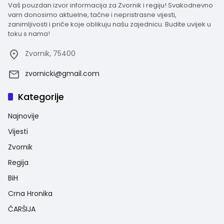
Vaš pouzdan izvor informacija za Zvornik i regiju! Svakodnevno
vam donosimo aktuelne, tačne i nepristrasne vijesti,
zanimljivosti i priče koje oblikuju našu zajednicu. Budite uvijek u
toku s nama!
Zvornik, 75400
zvornicki@gmail.com
Kategorije
Najnovije
Vijesti
Zvornik
Regija
BiH
Crna Hronika
ČARŠIJA