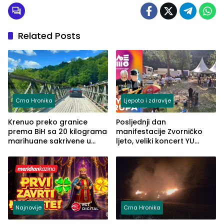
Related Posts
Crna Hronika
Ljepota i zdravlje
Krenuo preko granice
Posljednji dan
prema BiH sa 20 kilograma
manifestacije Zvorničko
marihuane sakrivene u
ljeto, veliki koncert YU
automobilu
grupe zatvara program
ove godine
Najnovije
Crna Hronika