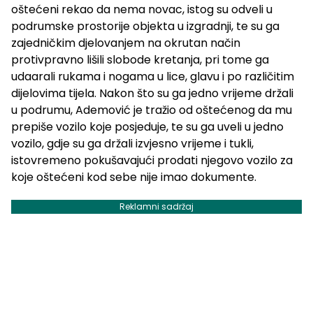
oštećeni rekao da nema novac, istog su odveli u
podrumske prostorije objekta u izgradnji, te su ga
zajedničkim djelovanjem na okrutan način
protivpravno lišili slobode kretanja, pri tome ga
udaarali rukama i nogama u lice, glavu i po različitim
dijelovima tijela. Nakon što su ga jedno vrijeme držali
u podrumu, Ademović je tražio od oštećenog da mu
prepiše vozilo koje posjeduje, te su ga uveli u jedno
vozilo, gdje su ga držali izvjesno vrijeme i tukli,
istovremeno pokušavajući prodati njegovo vozilo za
koje oštećeni kod sebe nije imao dokumente.
Reklamni sadržaj