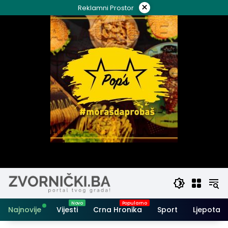
Skip
×
Reklamni Prostor
to
content
Najnovije
Vijesti
Crna Hronika
Sport
Ljepota i 