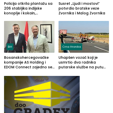
Policija otkrila plantažu sa
Susret „Ljudi i mostovi“
206 stabljika indijske
potvrdio bratske veze
konoplje i kokain,
Zvornika i Malog Zvornika
uhapšena jedna osoba
(FOTO)
BiH
Crna Hronika
Bosanskohercegovačke
Uhapšen vozač koji je
kompanije AS Holding i
usmrtio dva radnika
EDOM Connect zajedno se
putarske službe na putu
šire na tržište Maroka
od Loznice prema Šapcu
(FOTO)